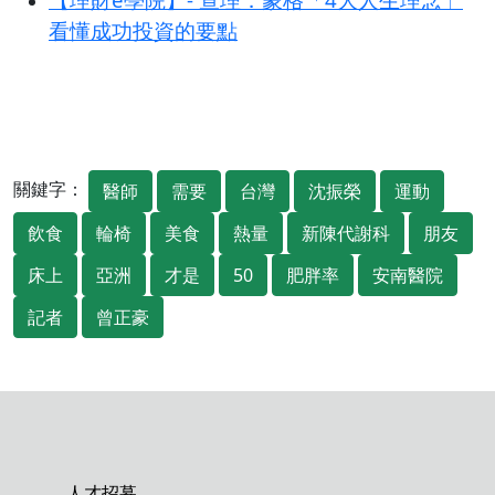
看懂成功投資的要點
關鍵字：
醫師
需要
台灣
沈振榮
運動
飲食
輪椅
美食
熱量
新陳代謝科
朋友
床上
亞洲
才是
50
肥胖率
安南醫院
記者
曾正豪
人才招募