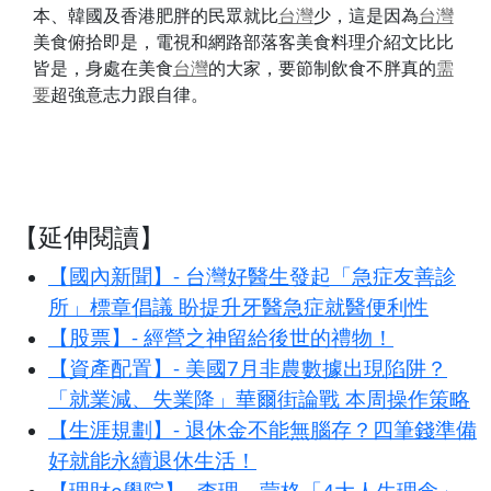
本、韓國及香港肥胖的民眾就比
台灣
少，這是因為
台灣
美食俯拾即是，電視和網路部落客美食料理介紹文比比
皆是，身處在美食
台灣
的大家，要節制飲食不胖真的
需
要
超強意志力跟自律。
【延伸閱讀】
【國內新聞】- 台灣好醫生發起「急症友善診
所」標章倡議 盼提升牙醫急症就醫便利性
【股票】- 經營之神留給後世的禮物！
【資產配置】- 美國7月非農數據出現陷阱？
「就業減、失業降」華爾街論戰 本周操作策略
【生涯規劃】- 退休金不能無腦存？四筆錢準備
好就能永續退休生活！
【理財e學院】- 查理．蒙格「4大人生理念」