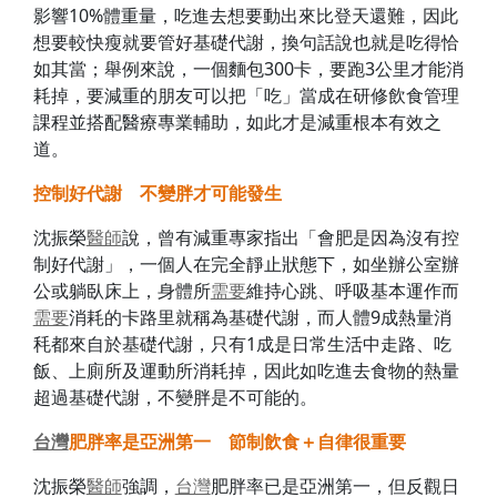
影響10%體重量，吃進去想要動出來比登天還難，因此
想要較快瘦就要管好基礎代謝，換句話說也就是吃得恰
如其當；舉例來說，一個麵包300卡，要跑3公里才能消
耗掉，要減重的朋友可以把「吃」當成在研修飲食管理
課程並搭配醫療專業輔助，如此才是減重根本有效之
道。
控制好代謝 不變胖才可能發生
沈振榮
醫師
說，曾有減重專家指出「會肥是因為沒有控
制好代謝」，一個人在完全靜止狀態下，如坐辦公室辦
公或躺臥床上，身體所
需要
維持心跳、呼吸基本運作而
需要
消耗的卡路里就稱為基礎代謝，而人體9成熱量消
秏都來自於基礎代謝，只有1成是日常生活中走路、吃
飯、上廁所及運動所消耗掉，因此如吃進去食物的熱量
超過基礎代謝，不變胖是不可能的。
台灣
肥胖率是亞洲第一 節制飲食＋自律很重要
沈振榮
醫師
強調，
台灣
肥胖率已是亞洲第一，但反觀日