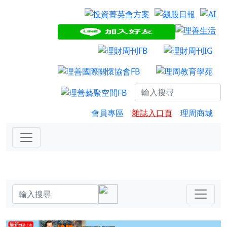
會員專區
雜誌入口頁
理周商城