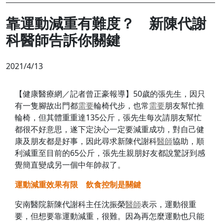
靠運動減重有難度？ 新陳代謝
科醫師告訴你關鍵
2021/4/13
【健康醫療網／記者曾正豪報導】50歲的張先生，因只
有一隻腳故出門都
需要
輪椅代步，也常
需要
朋友幫忙推
輪椅，但其體重重達135公斤，張先生每次請朋友幫忙
都很不好意思，遂下定決心一定要減重成功，對自己健
康及朋友都是好事，因此尋求新陳代謝科
醫師
協助，順
利減重至目前的65公斤，張先生親朋好友都說驚訝到感
覺簡直變成另一個中年帥叔了。
運動減重效果有限 飲食控制是關鍵
安南醫院新陳代謝科主任沈振榮
醫師
表示，運動很重
要，但想要靠運動減重，很難。因為再怎麼運動也只能