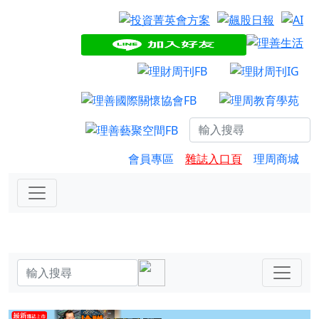
會員專區
雜誌入口頁
理周商城