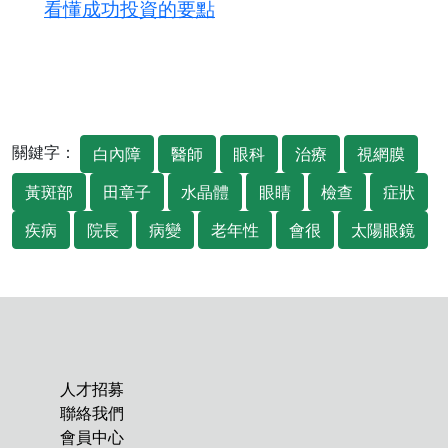
看懂成功投資的要點
關鍵字：
白內障
醫師
眼科
治療
視網膜
黃斑部
田章子
水晶體
眼睛
檢查
症狀
疾病
院長
病變
老年性
會很
太陽眼鏡
人才招募
聯絡我們
會員中心