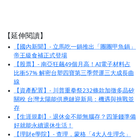
【延伸閱讀】
【國內新聞】- 立馬吃一鍋推出「團團甲魚鍋」
帝王級食補正式登場
【股票】- 南亞狂飆49個月高！AI電子材料占
比衝57% 解密台塑四寶第三季營運三大成長曲
線
【資產配置】- 川普重拳祭232條款加徵多晶矽
關稅 台灣太陽能供應鏈迎新局：機遇與挑戰並
存
【生涯規劃】- 退休金不能無腦存？四筆錢準備
好就能永續退休生活！
【理財e學院】- 查理．蒙格「4大人生理念」