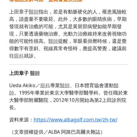
上田章子
醫師
指出，若是有動脈硬化的人，罹患風險較
高，請盡量不要吸菸。此外，大多數的眼睛疾病，早期
發現就有治癒的可能，尤其是黃斑部病變如能早期發
現，只要透過藥物治療、光動力治療維持來改善視物功
能的可能性很高。
醫師
提醒，單眼看掛曆時候，還是覺
得數字有歪斜、視線異常奇怪時，應提高警覺，建議前
往
眼科
就診。
上田章子
醫師
Ueda Akiko／
眼科
專業
醫師
、日本體育協會運動
醫
師
。1995年畢業於東京大學醫學部醫學科。曾任職於東
大醫學部附屬醫院，2012年10月開始為第2上田診所院
長。
資料來源：
https://www.albagolf.com.
tw/zh-tw/
（文章授權提供／ALBA 阿路巴高爾夫雜誌）