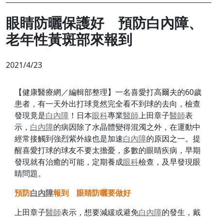
眼睛防曬保護好 預防白內障、
老年性黃斑部來報到
2021/4/23
【健康醫療網／編輯部整理】一名喜愛打高爾夫的60歲
患者，有一天外出打球竟然完全看不到球的去向，檢查
發現竟是
白內障
！日本
眼科
專業
醫師
上田章子
醫師
表
示，
白內障
的病因除了水晶體變得混濁之外，在運動中
經常接觸到強烈紫外線也是加速
白內障
的原因之一。提
醒喜愛打球的球友不要太擔憂，多數的眼睛疾病，早期
發現就有治癒的可能，定期養成
眼科
檢查，及早發現眼
睛問題。
預防
白內障
報到 眼睛防曬要做好
上田章子
醫師
表示，想要減緩或避免
白內障
的發生，戴