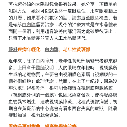
著抗紫外線的太陽眼鏡會很有效果。她分享一項簡單的
測試方法，她說可以試著將一隻眼遮住，用單眼看牆上
的月曆，如果看不到數字的話，請盡速至
眼科
檢查。若
是確診
白內障
需要治療，現今的治療方式是在水晶體表
面開一個洞，利用超音波將內部混濁之處破壞後吸出，
只留下水晶體囊並置入人工水晶體替代。
眼科
疾病年輕化
白內障
、老年性黃斑部
近年來，除了
白內障
外，老年性黃斑部病變患者越來越
多。上田章子
醫師
說明，人的眼睛在年輕時，視網膜所
生成的老廢物質，主要會由視網膜色素層（視網膜的一
個外側細胞）處理代謝，然而，在上了年紀後，因為沒
辦法處理得很乾淨，很可能會殘留在視網膜與脈絡膜
（視網膜外側的一個膜）也因此經常發炎，使得脈絡膜
血管異常增生，造成視網膜障礙。此種黃斑部病變，初
期會在黃斑部的中心處會有看東西會失真的症狀，隨著
症狀加遽，視力就會遞減。
看物品歪斜彎曲 提高警覺快治療