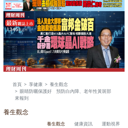
首頁
享健康
養生觀念
眼睛防曬保護好 預防白內障、老年性黃斑部
來報到
養生觀念
養生觀念
健康資訊
運動視界