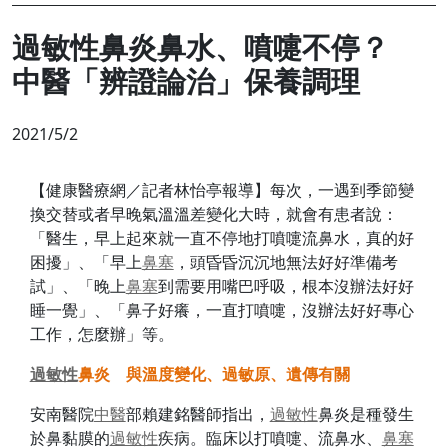
過敏性鼻炎鼻水、噴嚏不停？
中醫「辨證論治」保養調理
2021/5/2
【健康醫療網／記者林怡亭報導】每次，一遇到季節變
換交替或者早晚氣溫溫差變化大時，就會有患者說：
「醫生，早上起來就一直不停地打噴嚏流鼻水，真的好
困擾」、「早上
鼻塞
，頭昏昏沉沉地無法好好準備考
試」、「晚上
鼻塞
到需要用嘴巴呼吸，根本沒辦法好好
睡一覺」、「鼻子好癢，一直打噴嚏，沒辦法好好專心
工作，怎麼辦」等。
過敏性
鼻炎 與溫度變化、過敏原、遺傳有關
安南醫院
中醫
部賴建銘醫師指出，
過敏性
鼻炎是種發生
於鼻黏膜的
過敏性
疾病。臨床以打噴嚏、流鼻水、
鼻塞