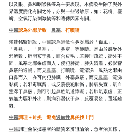
以及眼、鼻和咽喉搔癢為主要表現。本病發生除了與外
界溫度變化有關之外，亦與一些過敏原，如：花粉、塵
螨、空氣汙染刺激物等和遺傳因素有關。
中醫
認為外邪所致
鼻塞
、打噴嚏
賴建銘醫師說，
中醫
認為
過敏性
鼻炎屬於「傷風」、
「鼻鼽」、「
鼻塞
」、「鼻窒」等範疇。是由於感受外
邪所致，肺開竅于鼻，而合皮毛，若腠理疏鬆，衛外不
固，風寒之邪乘虛而入，侵犯肺衛，肺失清肅，必影響
鼻竅的通暢，而見
鼻塞
、打噴嚏、流清涕；風熱之邪由
口鼻而入，亦可內犯肺臟，外塞鼻竅，而見
鼻塞
、流涕
黏稠；若邪毒羈留，或反覆侵犯肺衛，肺氣失宣，氣血
壅滯于鼻竅，則可引起鼻腔氣道障礙；若肺氣素虛，正
氣無力驅邪外出，則病邪潛伏于鼻，反覆易發，遷延難
愈。
中醫
調理＋針灸 避免
過敏性
鼻炎找上門
中醫
調理會依據患者的體質來辨證論治，急者治其標，