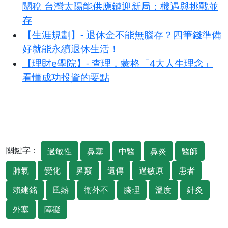
關稅 台灣太陽能供應鏈迎新局：機遇與挑戰並
存
【生涯規劃】- 退休金不能無腦存？四筆錢準備
好就能永續退休生活！
【理財e學院】- 查理．蒙格「4大人生理念」
看懂成功投資的要點
關鍵字：
過敏性
鼻塞
中醫
鼻炎
醫師
肺氣
變化
鼻竅
遺傳
過敏原
患者
賴建銘
風熱
衛外不
腠理
溫度
針灸
外塞
障礙