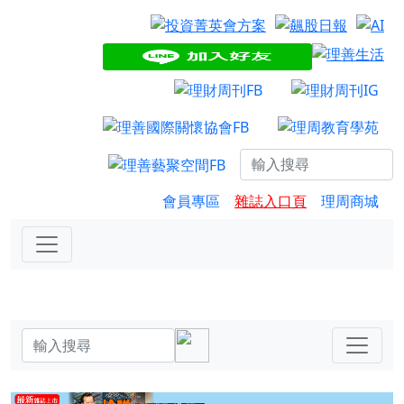
會員專區
雜誌入口頁
理周商城