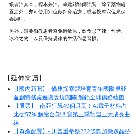
緩者治其本，標本兼治。賴建銘醫師強調，除了藥物處
置之外，亦可使用穴位做針灸治療，或者按摩穴位來保
養調理。
另外，還要衛教患者避免過敏原，飲食忌辛辣、炸烤、
冰冷之物，以及保持規律的生活作息習慣。
【延伸閱讀】
【國內新聞】- 僑務探索營培育青年國際視野
首創特務桌遊與實境闖關 解鎖全球僑務藍圖
【股票】- 南亞狂飆49個月高！AI電子材料占
比衝57% 解密台塑四寶第三季營運三大成長曲
線
【資產配置】- 川普重拳祭232條款加徵多晶矽