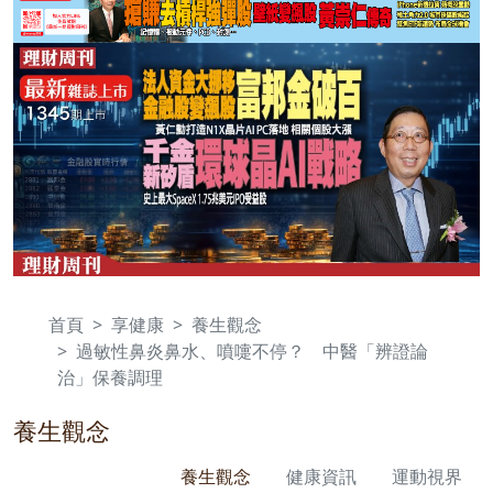
首頁
享健康
養生觀念
過敏性鼻炎鼻水、噴嚏不停？ 中醫「辨證論
治」保養調理
養生觀念
養生觀念
健康資訊
運動視界