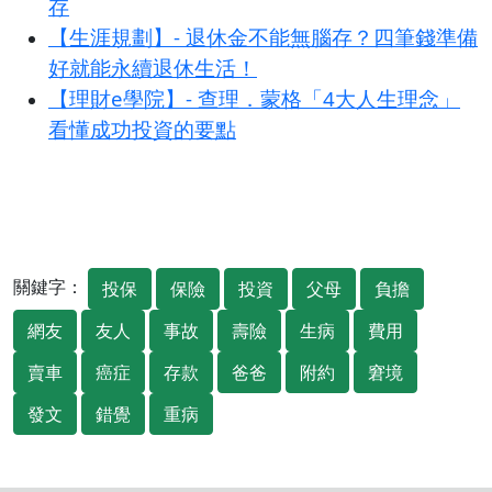
存
【生涯規劃】- 退休金不能無腦存？四筆錢準備
好就能永續退休生活！
【理財e學院】- 查理．蒙格「4大人生理念」
看懂成功投資的要點
關鍵字：
投保
保險
投資
父母
負擔
網友
友人
事故
壽險
生病
費用
賣車
癌症
存款
爸爸
附約
窘境
發文
錯覺
重病