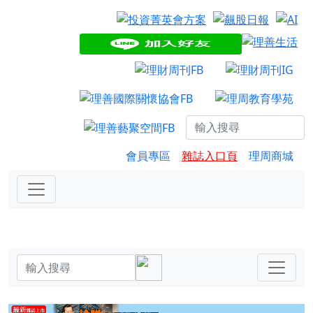
會員專區
雜誌入口頁
理周商城