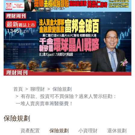
首頁
聊理財
保險規劃
有存款、投資可不買保險？過來人警示狂勸：
一堆人賣房賣車籌醫藥費！
保險規劃
資產配置
保險規劃
小資理財
退休規劃