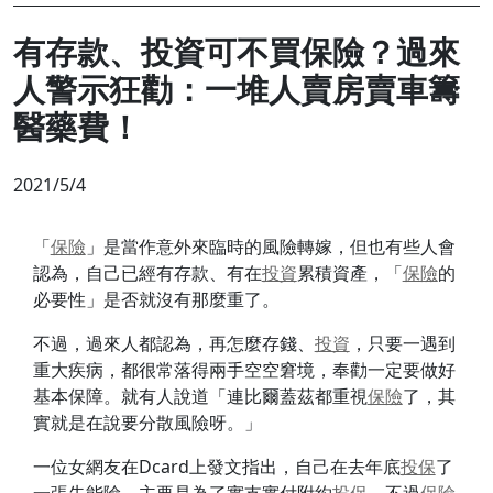
有存款、投資可不買保險？過來
人警示狂勸：一堆人賣房賣車籌
醫藥費！
2021/5/4
「
保險
」是當作意外來臨時的風險轉嫁，但也有些人會
認為，自己已經有存款、有在
投資
累積資產，「
保險
的
必要性」是否就沒有那麼重了。
不過，過來人都認為，再怎麼存錢、
投資
，只要一遇到
重大疾病，都很常落得兩手空空窘境，奉勸一定要做好
基本保障。就有人說道「連比爾蓋茲都重視
保險
了，其
實就是在說要分散風險呀。」
一位女網友在Dcard上發文指出，自己在去年底
投保
了