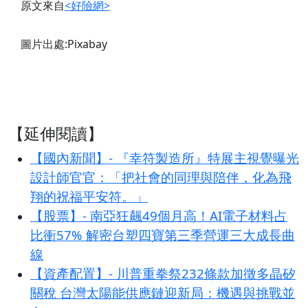
原文來自
<好險網>
圖片出處:Pixabay
【延伸閱讀】
【國內新聞】- 『幸符製造所』特展主視覺曝光
設計師官官：「把社會的同理與陪伴，化為飛
翔的祝福平安符。」
【股票】- 南亞狂飆49個月高！AI電子材料占
比衝57% 解密台塑四寶第三季營運三大成長曲
線
【資產配置】- 川普重拳祭232條款加徵多晶矽
關稅 台灣太陽能供應鏈迎新局：機遇與挑戰並