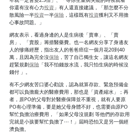
年就一定會變2.5倍」、「等你生重病失能的時候就看
你還有沒有心力
投資
」有人還直接建議，「那怎麼不分
散風險一半
投資
一半
保險
，這樣既有
投資
獲利又不用擔
心事故問題。」
網友表示，看過身邊的人是生病後「賣車」、「賣
房」、「賣股」籌措醫藥費。也一名網友分享了身邊友
人的慘痛經歷，指出友人的爸爸癌症一個月花20到40
萬，且因為完全沒
保險
，苦了自己獨生女，讓這名網友
趕緊規劃
保險
「我不怕錢放水流，我只怕生病的時候沒
錢付 」。
有不少網友苦口婆心勸說，認為就算存款、緊急預備金
都可以負擔龐大的醫療費用，那也是「資產縮水」；再
者，原PO的父母對於醫療保障並不重視，就有人要原
PO有心理準備，要是她父母身體不好，也需要由原PO
幫忙負擔治療費用，「如果父母沒規劃 等他們的存款用
完就是小孩要幫忙負擔了⋯！」屆時恐怕又是另一個經
濟負擔。