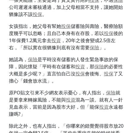
一張失能險，主要是為了實支實付附約
投保
，不過
保險
公司遲遲未審核通過，加上父母相當不支持，讓她開始
猶豫該不該
投保
。
女孩指出，她父母有幫她
投保
儲蓄險與壽險，醫療險額
度幾乎可以忽略；且自己本身有在存股，若以
投保
後的
1年保費1.2萬元拿去
投資
，20年之後會變成2.5倍左
右，「所以實在很猶豫到底有沒有需要
保險
」。
她認為，
保險
是平時沒有儲蓄的人發生緊急事故的保
障，因此懷疑「平時有在儲蓄和
投資
，那
保險
的必要性
大概是多少呢？」直言怕自己沒
投保
會後悔、
投保
了又
擔心「錢會放水流」。
原PO貼文引來不少網友表示憂心，有人指出，
保險
就
是要拿來轉嫁風險，不能與
投資
混為一談。就有人一針
見血表示，當前是因為股市大好，但「能保
投資
永遠都
賺嗎?」
除此之外，也有人指出，「你哪來的錯覺覺得股市放20