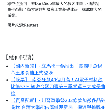
導中也提到，雖DarkSide非最大的駭客集團，但該起
事件凸顯了勒索軟體對國家工業基礎建設，構成龐大的
威脅。
照片來源:Reuters
【延伸閱讀】
【國內新聞】- 立馬吃一鍋推出「團團甲魚鍋」
帝王級食補正式登場
【股票】- 南亞狂飆49個月高！AI電子材料占
比衝57% 解密台塑四寶第三季營運三大成長曲
線
【資產配置】- 川普重拳祭232條款加徵多晶矽
關稅 台灣太陽能供應鏈迎新局：機遇與挑戰並