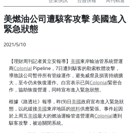
企業快訊
台股快報
周刊精選
美燃油公司遭駭客攻擊 美國進入
緊急狀態
2021/5/10
【理財周刊記者黃立安報導】
美國
東岸輸油管系統營運
商
Colonial
Pipeline，7日遭到駭客的勒索軟體攻擊，
導致該公司暫停所有管線運作，避免威脅及損害持續擴
大，至今仍未恢復運作。白宮表示已與
Colonial
緊密合
作，協助恢復營運，同時宣布進入緊急狀態。
根據《路透社》報導，昨(9)日
美國
政府宣布進入緊急狀
態，以此緩接
美國
東岸地區的
燃料
供應緊張。事件起因
於上周五
美國
最大的燃油運輸管道營運商
Colonial
遭到
駭客攻擊，被迫關閉系統。