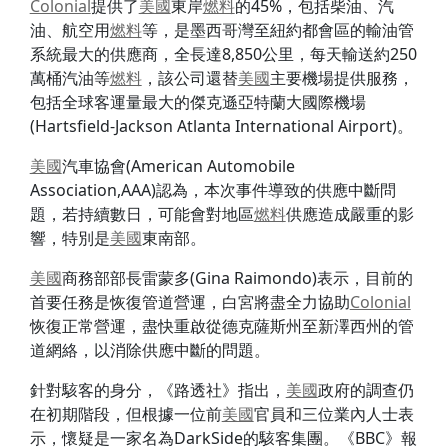
Colonial
提供了
美國
東岸
燃料
的45%，包括柴油、汽
油、航空用
燃料
等，是墨西哥灣至紐約都會區的輸油管
系統最大的供應商，全長達8,850公里，每天輸送約250
萬桶汽油等
燃料
，該公司還替
美國
主要機場提供服務，
包括全球客運量最大的傑克遜亞特蘭大國際機場
(Hartsfield-Jackson Atlanta International Airport)。
美國
汽車協會(American Automobile
Association,AAA)認為，本次事件導致的供應中斷問
題，若持續數日，可能會對地區
燃料
供應造成嚴重的影
響，特別是
美國
東南部。
美國
商務部部長雷蒙多(Gina Raimondo)表示，目前的
首要任務是恢復管道營運，白宮將盡全力協助
Colonial
恢復正常營運，盡快重啟從德克薩斯州至新澤西州的管
道網絡，以消除供應中斷的問題。
針對駭客的身分，《路透社》指出，
美國
政府的調查仍
在初期階段，但根據一位前
美國
官員和三位業內人士表
示，懷疑是一家名為DarkSide的駭客集團。《BBC》報