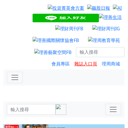
會員專區
雜誌入口頁
理周商城