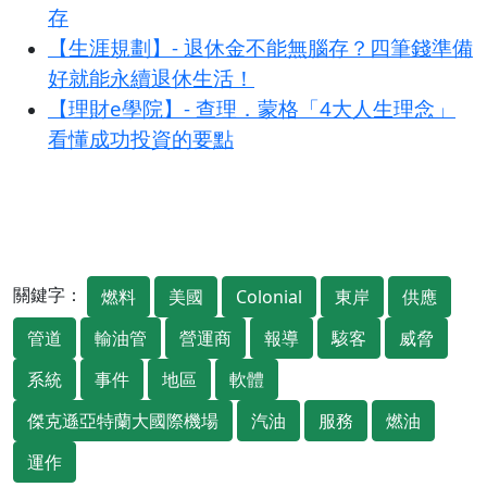
存
【生涯規劃】- 退休金不能無腦存？四筆錢準備
好就能永續退休生活！
【理財e學院】- 查理．蒙格「4大人生理念」
看懂成功投資的要點
關鍵字：
燃料
美國
Colonial
東岸
供應
管道
輸油管
營運商
報導
駭客
威脅
系統
事件
地區
軟體
傑克遜亞特蘭大國際機場
汽油
服務
燃油
運作