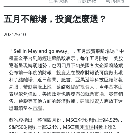
企業快訊
台股快報
周刊精選
五月不離場，投資怎麼選？
2021/5/10
「Sell in May and go away」，五月該賣股離場嗎？
中
租基金平台副總經理蘇皓毅表示，每年五月開始，
美股
逐漸呈現轉弱趨勢，
也因四月下旬美國各大企業將陸續
公布前一年度的財報，
投資人
在觀察財報後可能做出獲
利了結離場。近日蘋果、臉書、
亞馬遜等科技巨頭財報
亮眼，帶動美股上漲，蘇皓毅提醒
投資人
，
今年基本面
表現依然強勁，美國政府也將發布如就業
市場
、
零售銷
售、通膨等其他方面的經濟數據，
建議
投資人
應放下迷
思繼續留在
市場
。
蘇皓毅指出，整個四月份，MSCI全球指數上漲4.52%，
S&
P500指數上漲5.24%，MSCI新興
市場
指數上漲2.