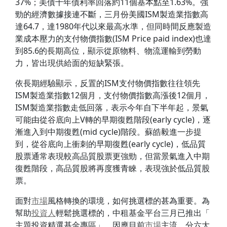
37%；美債十年債利率回落約11個基本點至1.63%。
強
勁的經濟數據接連不斷，三月份美國ISM製造業指數高
達64.
7，達1980年代以來最高水準，
但同時間反應製造
業成本壓力的支付物價指數(ISM Price paid index)也達
到85.6的長期高位，顯示從原物料、
物流運輸到勞動
力，皆出現供給面的短缺緊張。
依長期經驗顯示，反置的ISM支付物價指數往往領先
ISM製造業
指數12個月，支付物價指數高漲後12個月，
ISM製造業指數走
低回落，表示今年自下半年起，景氣
可能由從谷底向上V轉的早期復
甦階段(early cycle)，逐
漸進入到中期復甦(mid cycle)階段。蘇皓毅進一步提
到，從谷底向上衝刺的早期復甦
(early cycle)，低品質
股票通常表現較高品質股票更強勁，
但當景氣進入中期
復甦階段，高品質股將再度獲青睞，
表現強於低品質股
票。
面對
市場
風格轉換的環境，如何挑選標的甚為重要。
為
幫助
投資人
輕鬆挑選標的，中租基金平台三月已推出「
主題投資精選基金專區」，因應目前
市場
主流，分六大