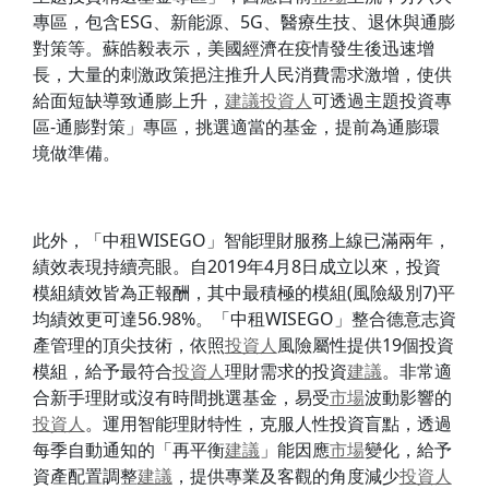
專區，包含E
SG、新能源、5G、醫療生技、退休與通膨
對策等。蘇皓毅表示，
美國經濟在疫情發生後迅速增
長，
大量的刺激政策挹注推升人民消費需求激增，
使供
給面短缺導致通膨上升，
建議
投資人
可透過主題投資專
區-通膨
對策」專區，挑選適當的基金，提前為通膨環
境做準備。
此外，「中租WISEGO」智能理財服務上線已滿兩年，
績效表現持續亮眼。自2019年4月8日成立以來，
投資
模組績效皆為正報酬，其中最積極的模組(風險級別7)平
均績
效更可達56.98%。「中租WISEGO」
整合德意志資
產管理的頂尖技術，依照
投資人
風險屬性提供19個投
資
模組，給予最符合
投資人
理財需求的投資
建議
。
非常適
合新手理財或沒有時間挑選基金，
易受
市場
波動影響的
投資人
。運用智能理財特性，
克服人性投資盲點，透過
每季自動通知的「再平衡
建議
」
能因應
市場
變化，給予
資產配置調整
建議
，
提供專業及客觀的角度減少
投資人