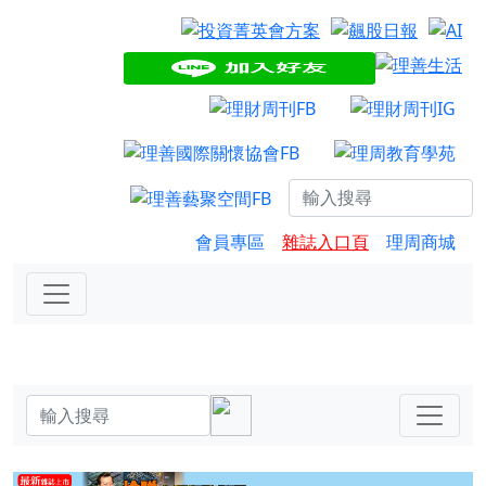
會員專區
雜誌入口頁
理周商城