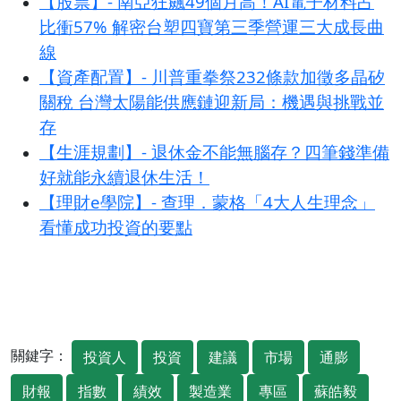
【股票】- 南亞狂飆49個月高！AI電子材料占
比衝57% 解密台塑四寶第三季營運三大成長曲
線
【資產配置】- 川普重拳祭232條款加徵多晶矽
關稅 台灣太陽能供應鏈迎新局：機遇與挑戰並
存
【生涯規劃】- 退休金不能無腦存？四筆錢準備
好就能永續退休生活！
【理財e學院】- 查理．蒙格「4大人生理念」
看懂成功投資的要點
關鍵字：
投資人
投資
建議
市場
通膨
財報
指數
績效
製造業
專區
蘇皓毅