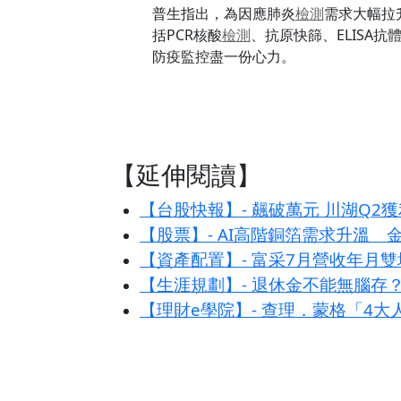
普生指出，為因應肺炎
檢測
需求大幅拉
括PCR核酸
檢測
、抗原快篩、ELISA抗
防疫監控盡一份心力。
【延伸閱讀】
【台股快報】- 飆破萬元 川湖Q2
【股票】- AI高階銅箔需求升溫 
【資產配置】- 富采7月營收年月雙
【生涯規劃】- 退休金不能無腦存
【理財e學院】- 查理．蒙格「4