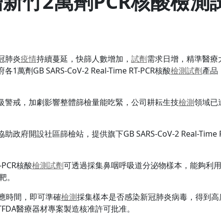
贈新竹2萬劑PCR核酸檢測
冠肺炎
疫情
持續蔓延，快篩人數增加，
試劑
需求日增，精準醫療大
 SARS-CoV-2 Real-Time RT-PCR核酸
檢測
試劑
產品
級警戒，加劇影響整體篩檢量能吃緊，公司耕耘生技
檢測
領域已
。
設社區篩檢站，提供旗下GB SARS-CoV-2 Real-Time R
T-PCR核酸
檢測
試劑
可透過採集鼻咽呼吸道分泌物樣本，能夠利
標靶。
的反應時間，即可準確
檢測
採集樣本是否感染新冠肺炎病毒，得到高
FDA醫療器材專案製造核准許可批准。