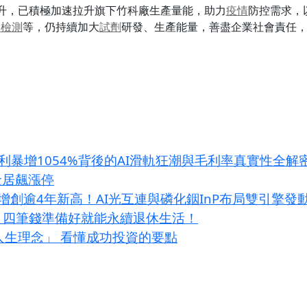
升，已積極加速拉升旗下竹科廠生產量能，助力
疫情
防控需求，
體
檢測
等，仍持續加大
試劑
研發、生產能量，善盡企業社會責任
獲利暴增1054%背後的AI滑軌狂潮與毛利率真實性全解
金居飆漲停
增創逾4年新高！AI光互連與磷化銦InP布局雙引擎發
？四筆錢準備好就能永續退休生活！
大人生理念」 看懂成功投資的要點