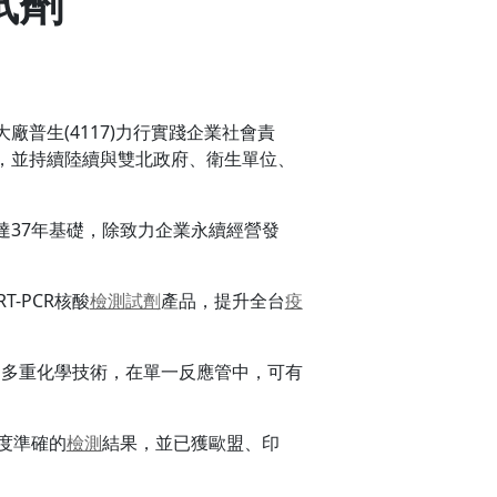
試劑
廠普生(4117)力行實踐企業社會責
，並持續陸續與雙北政府、衛生單位、
達37年基礎，除致力企業永續經營發
T-PCR核酸
檢測
試劑
產品，提升全台
疫
用多重化學技術，在單一反應管中，可有
度準確的
檢測
結果，並已獲歐盟、印