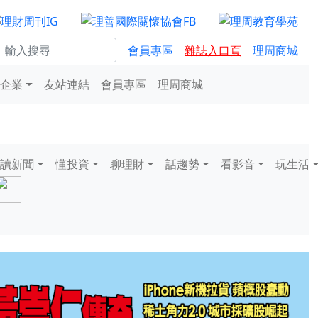
會員專區
雜誌入口頁
理周商城
企業
友站連結
會員專區
理周商城
讀新聞
懂投資
聊理財
話趨勢
看影音
玩生活