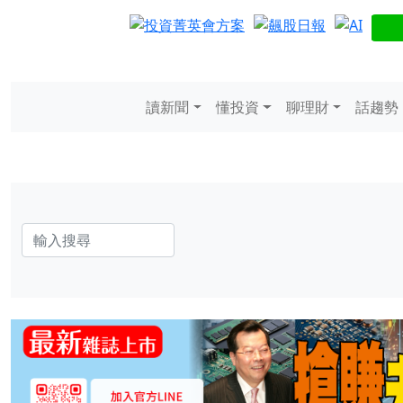
讀新聞
懂投資
聊理財
話趨勢