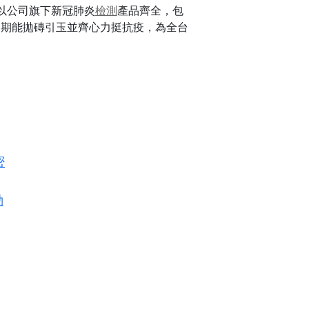
以公司旗下新冠肺炎
檢測
產品齊全，包
，期能拋磚引玉並齊心力挺抗疫，為全台
密
動