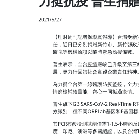
力挺抗疫 普生捐
2021/5/27
【理財周刊記者顏瓊真報導】台灣受新
任，近日已分別捐贈新竹市、新竹縣政府各1萬劑GB
醫院等機構洽談以隨時緊急應援備戰。
普生表示，全台
疫情
嚴峻已升級至第三
展，更力行回饋社會實踐企業責任精神
為力挺全台第一線醫護防疫監控，全力協助政府開
情
篩檢補給量能，齊心一同挺過
疫情
。
普生旗下GB SARS-CoV-2 Real-Time R
效識別二種不同ORF1ab基因和E基因
其PCR核酸
檢測
試劑
僅需1-1.5小時
度、印尼、澳洲等多國認證，以及台灣T