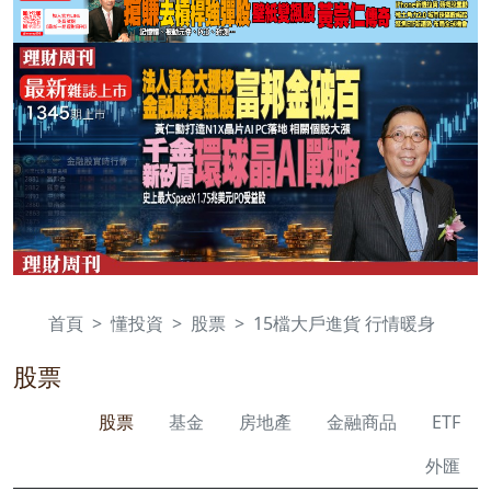
首頁
懂投資
股票
15檔大戶進貨 行情暖身
股票
股票
基金
房地產
金融商品
ETF
外匯