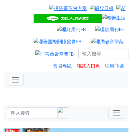
會員專區
雜誌入口頁
理周商城