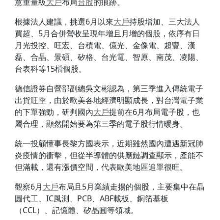
意重量級
大戶
布局
台股
的痕跡。
根據法人建議，挑選6月以來
大戶
持股增加、三大法人
買超、5月合併營收呈現年增且月增的個股，依序有日
月光投控、旺宏、台積電、億光、金像電、超豐、漢
磊、合晶、景碩、矽格、台光電、智原、南茂、凌陽、
台表科等15檔個股。
德信證券自營部副總吳文彬認為，第三季進入傳統電子
出貨
旺季
，由於歐美各地經濟明顯成長，對台灣電子業
的下單強勁，研判國內
大戶
提前在6月布局電子股，也
屬合理，顯然開始要為第三季的電子股行情暖身。
統一投顧懂事長黎方國表示，近期雖然國內遭遇新冠肺
炎疫情的衝擊，但從半導體的供應鏈調查顯示，產能不
但滿載，還有漲價空間，代表歐美地區追單很旺。
觀察6月
大戶
布局且5月業績走揚的個股，主要集中在晶
圓代工、IC風測、PCB、ABF載板、銅箔基板
（CCL）、記憶體、矽晶圓等領域。