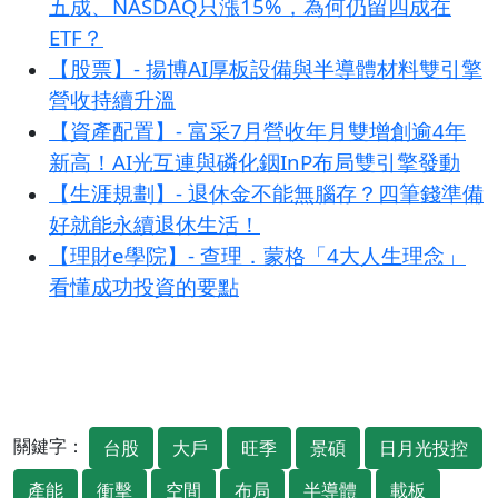
五成、NASDAQ只漲15%，為何仍留四成在
ETF？
【股票】- 揚博AI厚板設備與半導體材料雙引擎
營收持續升溫
【資產配置】- 富采7月營收年月雙增創逾4年
新高！AI光互連與磷化銦InP布局雙引擎發動
【生涯規劃】- 退休金不能無腦存？四筆錢準備
好就能永續退休生活！
【理財e學院】- 查理．蒙格「4大人生理念」
看懂成功投資的要點
關鍵字：
台股
大戶
旺季
景碩
日月光投控
產能
衝擊
空間
布局
半導體
載板