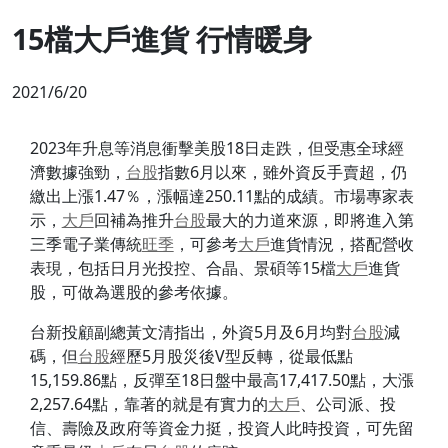
15檔大戶進貨 行情暖身
2021/6/20
2023年升息等消息衝擊美股18日走跌，但受惠全球經
濟數據強勁，
台股
指數6月以來，雖外資反手賣超，仍
繳出上漲1.47％，漲幅達250.11點的成績。市場專家表
示，
大戶
回補為推升
台股
最大的力道來源，即將進入第
三季電子業傳統
旺季
，可參考
大戶
進貨情況，搭配營收
表現，包括日月光投控、合晶、景碩等15檔
大戶
進貨
股，可做為選股的參考依據。
台新投顧副總黃文清指出，外資5月及6月均對
台股
減
碼，但
台股
經歷5月股災後V型反轉，從最低點
15,159.86點，反彈至18日盤中最高17,417.50點，大漲
2,257.64點，靠著的就是有實力的
大戶
、公司派、投
信、壽險及政府等資金力挺，投資人此時投資，可先留