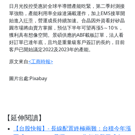
日月光投控受惠於全球半導體產能吃緊，第二季封測接
單強勁，產能利用率全線達滿載運作，加上EMS接單開
始進入
旺季
，營運成長持續加速。合晶因外資看好矽晶
圓市場將由賣方掌握，預估下半年可望再漲5～10％，
獲利具有想像空間。景碩供應的ABF載板訂單，法人看
好訂單已達年底，且均是重量級客戶簽訂的長約，目前
客戶已開始議定2022及2023年的產能。
原文來自
<工商時報>
圖片出處:Pixabay
【延伸閱讀】
【台股快報】- 長線配置終極兩難：台積今年漲