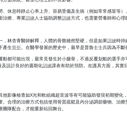
勞、休息時靜止心率上升、容易受傷及生病（例如常常感冒等）
斷治療、專業
訓練
人士協助調整
訓練
方式，也需要營養師和心理
一，林杏青醫師解釋，人體的骨骼雖然堅硬，但是如果
訓練
時持
下產生
骨折
。在醫學發展的歷史中，最早是普魯士士兵因為不斷
運動都可能出現，最常見發生於小腿骨，不過反覆划船的選手亦
養及設計良好的週期化
訓練
課表有助於預防。在護具方面，其實
其他影像檢查如X光和軟組織超音波等有可能協助發現初期變化
要。合理的治療方式包括使用骨質疏鬆及內分泌調節藥物、治療
療團隊配合，才能重新站回舞台。