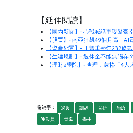
【延伸閱讀】
【國內新聞】- 心戰喊話車現蹤臺
【股票】- 南亞狂飆49個月高！A
【資產配置】- 川普重拳祭232
【生涯規劃】- 退休金不能無腦存
【理財e學院】- 查理．蒙格「4
關鍵字：
過度
訓練
骨折
治療
運動員
骨骼
學生