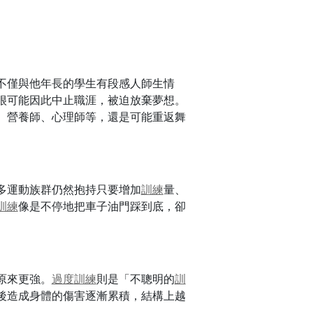
不僅與他年長的學生有段感人師生情
很可能因此中止職涯，被迫放棄夢想。
、營養師、心理師等，還是可能重返舞
多運動族群仍然抱持只要增加
訓練
量、
訓練
像是不停地把車子油門踩到底，卻
原來更強。
過度
訓練
則是「不聰明的
訓
後造成身體的傷害逐漸累積，結構上越