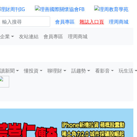
會員專區
雜誌入口頁
理周商城
企業
友站連結
會員專區
理周商城
讀新聞
懂投資
聊理財
話趨勢
看影音
玩生活