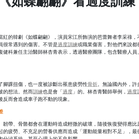
《如蝶翩翩》看過度訓練
當紅的韓劇《如蝶翩翩》，演員宋江所飾演的芭蕾舞者李采祿，
員很常遇到的傷害。不管是
過度
訓練
或職業傷害，對他們來說都
復健科兼任主治醫師林杏青表示，透過醫療團隊，包含醫療人員
了腳踝扭傷，也一度被診斷出罹患疲勞性
骨折
。無論國內外，許
破的想法。然而
訓練
也是會「
過度
」的。林杏青醫師舉例，
過度
後反而會造成車子跑不動的現象。
差
、韌帶、骨骼都會在運動時造成輕微的破壞，隨後恢復變得應比
起的疲勞、不充足的營養供應而造成「運動能量相對不足」，最
內分泌系統、甚至心理上的不良影響。