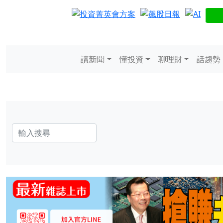
讀新聞
懂投資
聊理財
話趨勢