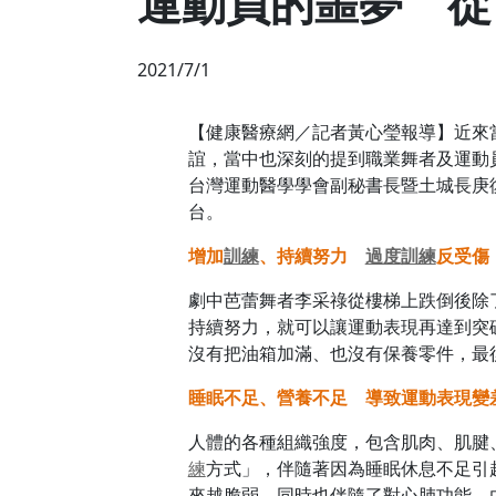
運動員的噩夢 從
2021/7/1
【健康醫療網／記者黃心瑩報導】近來
誼，當中也深刻的提到職業舞者及運動
台灣運動醫學學會副秘書長暨土城長庚
台。
增加
訓練
、持續努力
過度
訓練
反受傷
劇中芭蕾舞者李采祿從樓梯上跌倒後除
持續努力，就可以讓運動表現再達到突
沒有把油箱加滿、也沒有保養零件，最
睡眠不足、營養不足 導致運動表現變
人體的各種組織強度，包含肌肉、肌腱
練
方式」，伴隨著因為睡眠休息不足引
來越脆弱。同時也伴隨了對心肺功能、