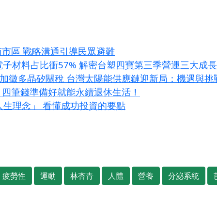
南市區 戰略溝通引導民眾避難
I電子材料占比衝57% 解密台塑四寶第三季營運三大成
條款加徵多晶矽關稅 台灣太陽能供應鏈迎新局：機遇與挑
？四筆錢準備好就能永續退休生活！
大人生理念」 看懂成功投資的要點
疲勞性
運動
林杏青
人體
營養
分泌系統