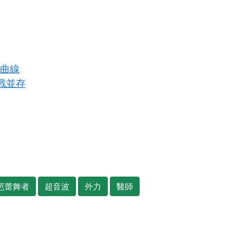
長曲線
戰並存
芭蕾舞者
超音波
外力
醫師