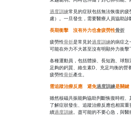
過度
訓練
常見的症狀包括無法恢復的疲
慮）。一旦發生，需要醫療人員協助診
長期衝擊 沒有外力也會疲勞性
骨折
疲勞性
骨折
是常見於
過度
訓練
的病症之
可能在外力不大甚至沒有明顯外力衝擊
各種運動員，包括體操、長短跑、球類
足夠的鈣質、維生素D、充足均衡的營
疲勞性
骨折
產生。
需追蹤治療反應 避免
過度
訓練
是關鍵
雖然核磁共振能夠協助判斷恢復時程、
了解症狀發生、追蹤治療反應也相當重
續
過度
訓練
。盡可能的不要心急，與醫