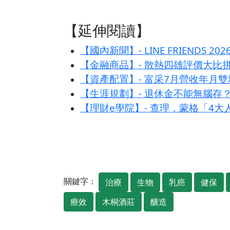
【延伸閱讀】
【國內新聞】- LINE FRIEND
【金融商品】- 散熱四雄評價大比
【資產配置】- 富采7月營收年月雙
【生涯規劃】- 退休金不能無腦存
【理財e學院】- 查理．蒙格「4
關鍵字：
治療
生物
乳癌
健保
療效
木桐酒莊
釀造