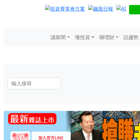
讀新聞
懂投資
聊理財
話趨勢