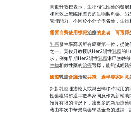
黃俊升教授表示，
生物
相似性藥的發展
和療效上無臨床差異的
生物
製劑藥。另
管理能力。不同於小分子學名藥，
生物
需要自費使用標靶
治療
的患者 可選擇
乳癌
發生率高居所有癌症第一位，從健保
之一。黃俊升教授以Her2陽性
乳癌
的H
求，例如早期Her2陽性
乳癌
淋巴無轉移
生物
相似性藥的
治療
選擇，能夠減輕醫
國際
乳癌
會議
治療
共識 過半專家同意
針對
乳癌
腫瘤較大或淋巴轉移時採用的
性藥獲得超過半數專家同意作為新輔助
預算有限的情況下，讓更多的新
治療
藥
藉由本次中華景康藥學基金會的邀請，