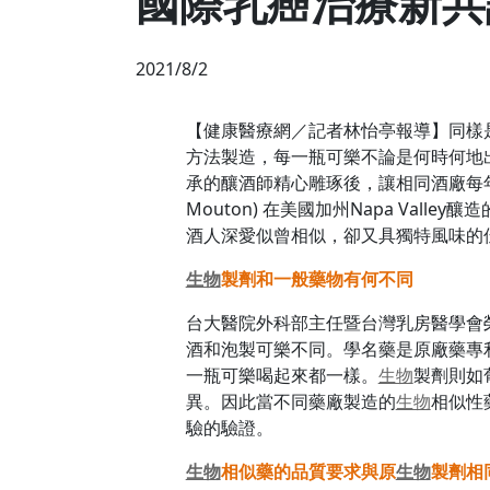
國際乳癌治療新共
2021/8/2
【健康醫療網／記者林怡亭報導】同樣
方法製造，每一瓶可樂不論是何時何地
承的釀酒師精心雕琢後，讓相同酒廠每年
Mouton) 在美國加州Napa Val
酒人深愛似曾相似，卻又具獨特風味的
生物
製劑和一般藥物有何不同
台大醫院外科部主任暨台灣乳房醫學會
酒和泡製可樂不同。學名藥是原廠藥專
一瓶可樂喝起來都一樣。
生物
製劑則如
異。因此當不同藥廠製造的
生物
相似性
驗的驗證。
生物
相似藥的品質要求與原
生物
製劑相