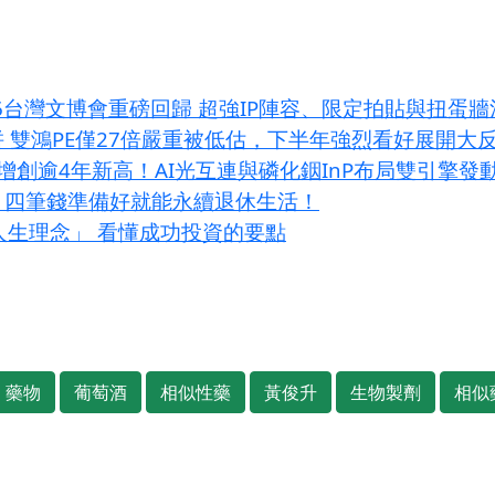
S 2026台灣文博會重磅回歸 超強IP陣容、限定拍貼與扭蛋
拼 雙鴻PE僅27倍嚴重被低估，下半年強烈看好展開大
增創逾4年新高！AI光互連與磷化銦InP布局雙引擎發
？四筆錢準備好就能永續退休生活！
大人生理念」 看懂成功投資的要點
藥物
葡萄酒
相似性藥
黃俊升
生物製劑
相似