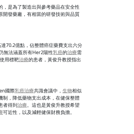
的，是為了製造出與參考藥品在安全性
原開發藥廠，有相當的研發技術與品質
高達70.2億點，佔整體癌症藥費支出六分
仍無法涵蓋所有Her2陽性
乳癌
的
治療
需
使用標靶
治療
的患者，黃俊升教授指出
len國際
乳癌
治療
共識會議中，
生物
相似
機制，降低藥物支出成本，在健保整體
患者得到
治療
。這也是黃俊升教授希望
療
可近性，以及減輕健保財務負擔。