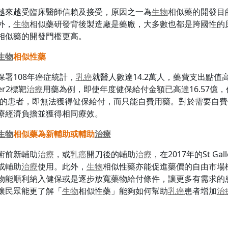
越來越受臨床醫師信賴及接受，原因之一為
生物
相似藥的開發目
外，
生物
相似藥研發背後製造廠是藥廠，大多數也都是跨國性的
相似藥的開發門檻更高。
生物
相似性藥
署108年癌症統計，
乳癌
就醫人數達14.2萬人，藥費支出點值
er2標靶
治療
用藥為例，即使年度健保給付金額已高達16.57億，
的患者，即無法獲得健保給付，而只能自費用藥。對於需要自費
療經濟負擔並獲得相同療效。
生物
相似藥為新輔助或輔助
治療
術前新輔助
治療
，或
乳癌
開刀後的輔助
治療
，在2017年的St Gal
或輔助
治療
使用。此外，
生物
相似性藥亦能促進藥價的自由市場
物能順利納入健保或是逐步放寬藥物給付條件，讓更多有需求的
讓民眾能更了解「
生物
相似性藥」能夠如何幫助
乳癌
患者增加
治