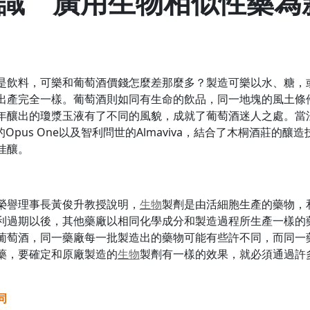
識 廣用生物相似性藥為
是飲料，可樂和葡萄酒價錢怎麼差那麼多？製造可樂以水、糖，
出產完全一樣。葡萄酒則如同有生命的飲品，同一地塊的風土條
釀出的瓊漿玉液有了不同的風貌，成就了葡萄酒迷人之處。當法國
ley釀造的Opus One以及智利問世的Almaviva，結合了木桐酒
佳釀。
榮譽理事長黃俊升教授說明，
生物
製劑是由活細胞生產的藥物，
利過期以後，其他藥廠以相同化學成分和製造過程所生產一樣的
葡萄酒，同一藥廠每一批製造出的藥物可能有些許不同，而同一
藥，要確定和原廠製造的
生物
製劑有一樣的效果，就必須通過許
同