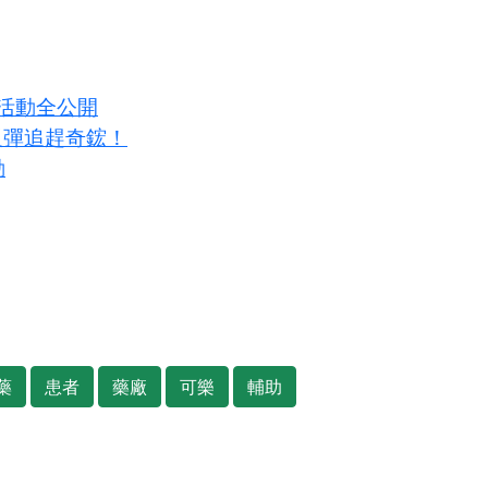
牆活動全公開
反彈追趕奇鋐！
動
藥
患者
藥廠
可樂
輔助