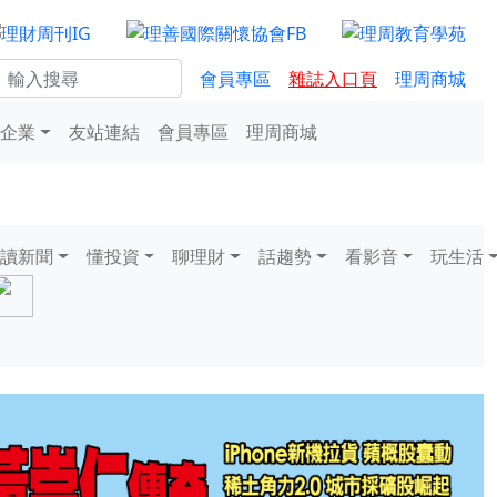
會員專區
雜誌入口頁
理周商城
企業
友站連結
會員專區
理周商城
讀新聞
懂投資
聊理財
話趨勢
看影音
玩生活