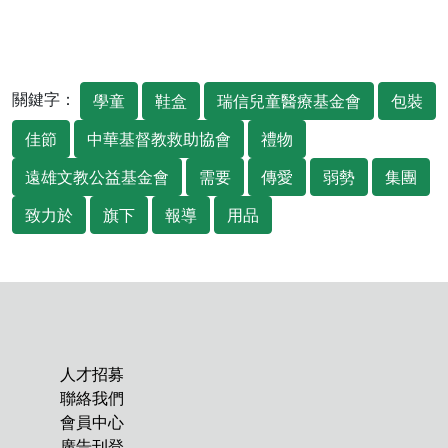
關鍵字：
學童
鞋盒
瑞信兒童醫療基金會
包裝
佳節
中華基督教救助協會
禮物
遠雄文教公益基金會
需要
傳愛
弱勢
集團
致力於
旗下
報導
用品
人才招募
聯絡我們
會員中心
廣告刊登