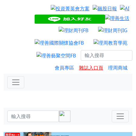
會員專區
雜誌入口頁
理周商城