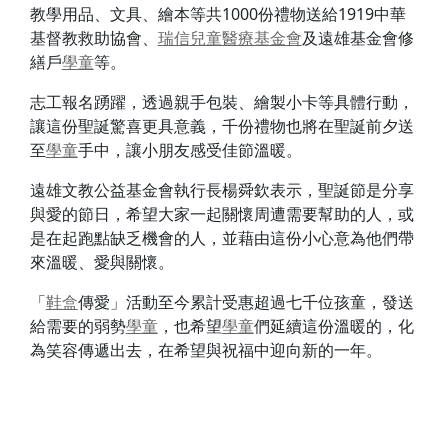
教學用品、文具、繪本等共1000份禮物送給1919中華
基督教救助協會、
瑞信兒童醫療基金會
及遠雄基金會修
繕戶
學童
等。
志工報名踴躍，透過親手包裝、繪製小卡等具體行動，
讓這份聖誕驚喜更具意義，千份禮物也將在聖誕前夕送
至
學童
手中，讓小朋友感受佳節溫暖。
遠雄文教公益基金會執行長楊舜欽表示，聖誕節是分享
與愛的節日，希望大家一起關懷周遭需要幫助的人，或
是在起跑點缺乏機會的人，並藉由這份小心意為他們帶
來溫暖、愛與關懷。
「
鞋盒
傳愛」活動至今累計受惠超過七千位孩童，發送
給需要的弱勢
學童
，也希望
學童
們延續這份溫暖的，化
為笑容傳遞出去，在希望與祝福中迎向新的一年。