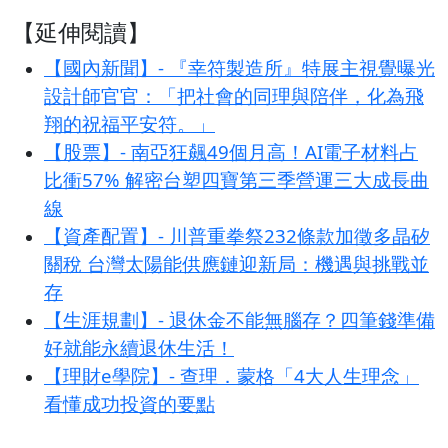
【延伸閱讀】
【國內新聞】- 『幸符製造所』特展主視覺曝光
設計師官官：「把社會的同理與陪伴，化為飛
翔的祝福平安符。」
【股票】- 南亞狂飆49個月高！AI電子材料占
比衝57% 解密台塑四寶第三季營運三大成長曲
線
【資產配置】- 川普重拳祭232條款加徵多晶矽
關稅 台灣太陽能供應鏈迎新局：機遇與挑戰並
存
【生涯規劃】- 退休金不能無腦存？四筆錢準備
好就能永續退休生活！
【理財e學院】- 查理．蒙格「4大人生理念」
看懂成功投資的要點