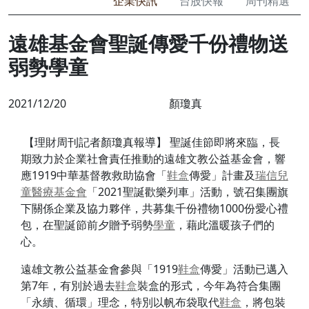
企業快訊
台股快報
周刊精選
遠雄基金會聖誕傳愛千份禮物送
弱勢學童
2021/12/20
顏瓊真
【理財周刊記者顏瓊真報導】 聖誕佳節即將來臨，長
期致力於企業社會責任推動的遠雄文教公益基金會，響
應1919中華基督教救助協會「
鞋盒
傳愛」計畫及
瑞信兒
童醫療基金會
「2021聖誕歡樂列車」活動，號召集團旗
下關係企業及協力夥伴，共募集千份禮物1000份愛心禮
包，在聖誕節前夕贈予弱勢
學童
，藉此溫暖孩子們的
心。
遠雄文教公益基金會參與「1919
鞋盒
傳愛」活動已邁入
第7年，有別於過去
鞋盒
裝盒的形式，今年為符合集團
「永續、循環」理念，特別以帆布袋取代
鞋盒
，將包裝