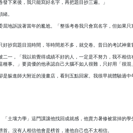
卷發下來後，我只能寫好名字，再把題目抄三遍。」
頭緒。
委屈地訴說著當年的尷尬。「整張考卷我只會寫名字，但如果只
只好抄寫題目混時間，等時間差不多，就交卷。昔日的考試神童
被二一，「我以前覺得成績不好的人，一定是不努力，我不相信
這種事。」要資優的他承認自己大腦不如人很難，只好用「很混
卻是躲進師大附近的漫畫店，看到五點回家。我很早就體驗過中
。「土壤力學」這門課讓他找回成就感，他賣力暑修被當掉的學
榜首。沒有人相信他會是榜首，連他自己也不太相信。