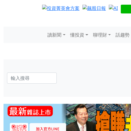
讀新聞
懂投資
聊理財
話趨勢