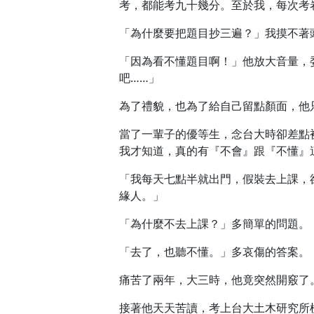
考，都能考九十幾分。至於我，每次考
「為什麼要把題目抄三遍？」我摸不著
「因為看不懂題目啊！」他放大音量，
吧……」
為了禮貌，也為了給自己留點顏面，他
當了一輩子的優等生，念台大時卻差點
我才知道，真的有『不會』跟『不懂』
「我每天七點半就出門，假裝去上課，
緣人。」
「為什麼不去上課？」多簡單的問題。
「去了，也聽不懂。」多哀傷的答案。
痛苦了兩年，大三時，他竟突然開竅了
接著他天天苦讀，考上台大土木研究所