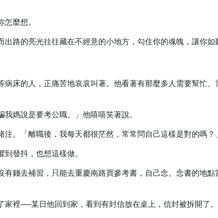
你怎麼想。
而出路的亮光往往藏在不經意的小地方，勾住你的魂魄，讓你如
等病床的人，正痛苦地哀哀叫著。他看著有那麼多人需要幫忙、
騙我媽說是要考公職。」他嘻嘻笑著說。
賭注。「離職後，我每天都很茫然，常常問自己這樣是對的嗎？
懼到發抖，也想這樣做。
沒有錢去補習，只能去重慶南路買參考書，自己念。念書的地點
了家裡──某日他回到家，看到有封信放在桌上，信封被拆開了。