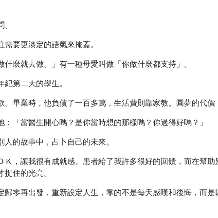
問。
往需要更淡定的語氣來掩蓋。
做什麼就去做。」有一種母愛叫做「你做什麼都支持」。
年紀第二大的學生。
款。畢業時，他負債了一百多萬，生活費則靠家教。圓夢的代價
他：「當醫生開心嗎？是你當時想的那樣嗎？你過得好嗎？」
別人的故事中，占卜自己的未來。
ＯＫ，讓我很有成就感。患者給了我許多很好的回饋，而在幫助
才捉住的光亮。
定歸零再出發，重新設定人生，靠的不是每天感嘆和後悔，而是