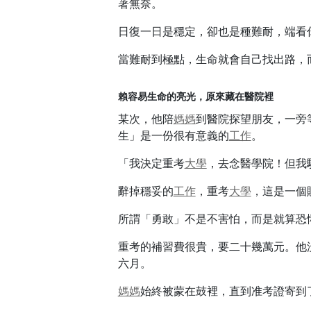
著無奈。
日復一日是穩定，卻也是種難耐，端看
當難耐到極點，生命就會自己找出路，
賴容易生命的亮光，原來藏在醫院裡
某次，他陪
媽媽
到醫院探望朋友，一旁
生」是一份很有意義的
工作
。
「我決定重考
大學
，去念醫學院！但我
辭掉穩妥的
工作
，重考
大學
，這是一個
所謂「勇敢」不是不害怕，而是就算恐
重考的補習費很貴，要二十幾萬元。他
六月。
媽媽
始終被蒙在鼓裡，直到准考證寄到