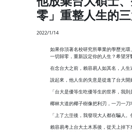
他放棄台大碩士、
零」重整人生的三
2022/1/14
如果你頂著名校研究所畢業的學歷光環
一切歸零，重新設定你的人生？希望牙
在念台大之前，賴容易人如其名，人生
說起來，他人生的失意是從進了台大開
「台大是優等生吃優等生的世界，我則
椰林大道的椰子樹像把利刃，一刀一刀
「上了
大學
後，我發現大人都在騙人。
賴容易考上台大土木系後，從天上掉下