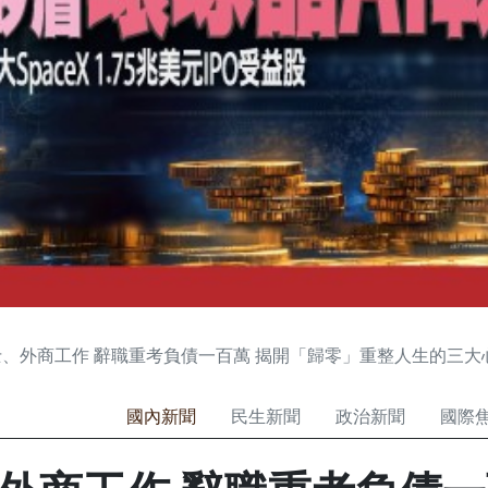
、外商工作 辭職重考負債一百萬 揭開「歸零」重整人生的三大
國內新聞
民生新聞
政治新聞
國際