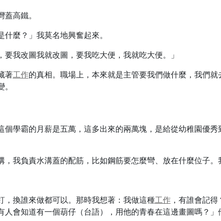
灣蓋高鐵。
是什麼？」我莫名地興奮起來。
，要我改圖我就改圖，要我吃大便，我就吃大便。」
藏著
工作
的真相。職場上，本來就是主管要我們做什麼，我們就
變。
這個學霸的月薪是五萬，這多出來的兩萬塊，是給從幼稚園優秀
溝，我負責水溝蓋的配筋，比如鋼筋要怎麼彎、放在什麼位子。
釘，換誰來做都可以。那時我想著：我做這種
工作
，有誰會記得
有人會知道有一個葫仔（台語），用他的青春在這邊畫圖嗎？」