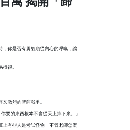
百萬 揭開「歸
時，你是否有勇氣順從內心的呼喚，讓
易得很。
靜又激烈的智商戰爭。
。你要的東西根本不會從天上掉下來。」
班上有些人是考試怪物，不管老師怎麼