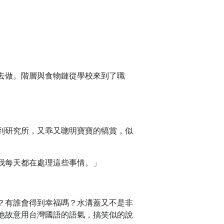
去做。階層與食物鏈從學校來到了職
到研究所，又乖又聰明寶寶的犒賞，似
我每天都在處理這些事情。」
？有誰會得到幸福嗎？水溝蓋又不是非
他故意用台灣國語的語氣，搞笑似的說