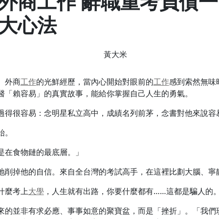
外商工作 辭職重考負債一
大心法
黃大米
、外商
工作
的光鮮經歷，當內心開始對眼前的
工作
感到索然無味
醫「賴容易」的真實故事，能給你掌握自己人生的勇氣。
過得很容易：念明星私立高中，成績名列前茅，念書對他來說容
始。
是在食物鏈的最底層。」
地削掉他的自信。來自全台灣的考試高手，在這裡比劃大腦、寧
什麼考上
大學
，人生就有出路，你要什麼都有……這都是騙人的
來的並非有求必應、事事如意的聚寶盆，而是「挫折」。「我們