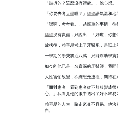
「誰拆的？這麼沒有禮貌。」他心想。
「你要去考
大學
喔？」
媽媽
語氣溫和地
「嘿啊，考考看。」越嚴重的事情，往
媽媽
沒有責備，只說出：「好啦，你想
放榜後，賴容易考上了牙醫系，是班上
一學期的學費將近八萬，只能靠助學貸
如今的他已是一名資深的牙醫師，我問
人性害怕改變，卻總想走捷徑，期待在
「面對患者，看到患者從不舒服變成很
心。」我看見他的眼中透出了好不容易
賴容易的人生一路走來並不容易。他決
白。