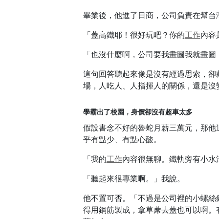
畢業後，他進了日商，公司負責在幫台
「蓋高鐵耶！很好玩吧？你的
工作
內容
「也沒什麼啊，公司要我畫圖我就畫圖
這句回答聽起來像是沒有經過思索，卻
場，人吃人、人指揮人的關係，還是沒
學霸出了校園，身價卻沒有超車太多
假設書念不好的魯蛇月薪三萬元，那他
乎有點少、有點心酸。
「我的
工作
內容很無聊。鐵軌旁有小水
「聽起來很專業啊。」我說。
他不置可否。「不過是公司裡的小螺絲
得用鋼筋製成，拿草蓆去蓋也可以啊。