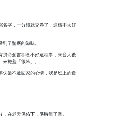
寫名字，一分鐘就交卷了，這樣不太好
嘗到了墊底的滋味。
有拚命念書卻念不好這種事，來台大後
」來掩蓋「很笨」。
年失業不敢回家的心情，我是班上的邊
分，在老天保佑下，準時畢了業。