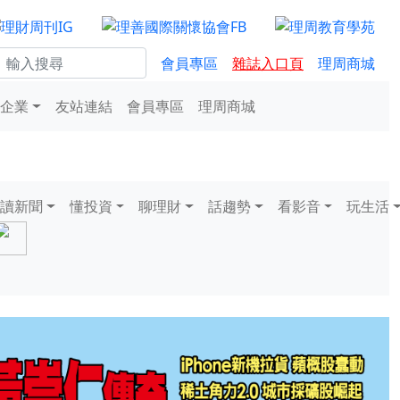
會員專區
雜誌入口頁
理周商城
企業
友站連結
會員專區
理周商城
讀新聞
懂投資
聊理財
話趨勢
看影音
玩生活