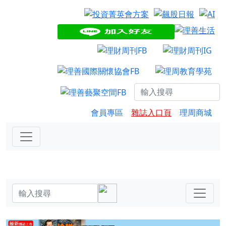
會員專區
雜誌入口頁
理周商城