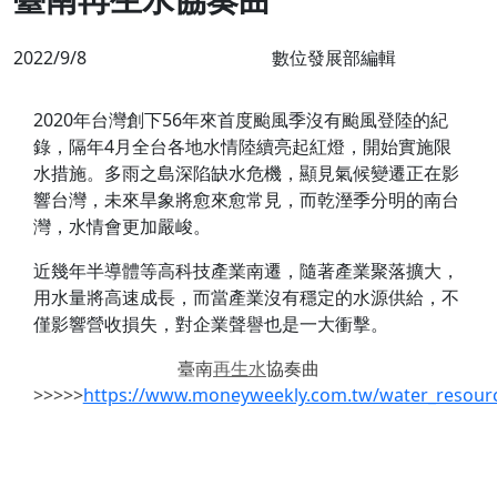
2022/9/8
數位發展部編輯
2020年台灣創下56年來首度颱風季沒有颱風登陸的紀
錄，隔年4月全台各地水情陸續亮起紅燈，開始實施限
水措施。多雨之島深陷缺水危機，顯見氣候變遷正在影
響台灣，未來旱象將愈來愈常見，而乾溼季分明的南台
灣，水情會更加嚴峻。
近幾年半導體等高科技產業南遷，隨著產業聚落擴大，
用水量將高速成長，而當產業沒有穩定的水源供給，不
僅影響營收損失，對企業聲譽也是一大衝擊。
臺南
再生水
協奏曲
>>>>>
https://www.moneyweekly.com.tw/water_resourc