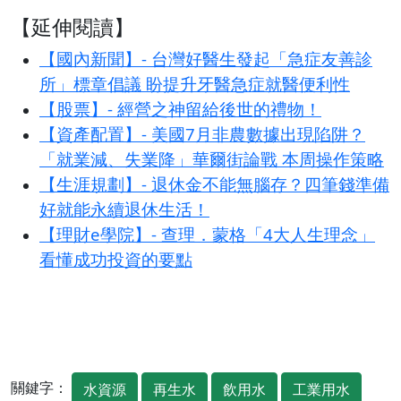
【延伸閱讀】
【國內新聞】- 台灣好醫生發起「急症友善診
所」標章倡議 盼提升牙醫急症就醫便利性
【股票】- 經營之神留給後世的禮物！
【資產配置】- 美國7月非農數據出現陷阱？
「就業減、失業降」華爾街論戰 本周操作策略
【生涯規劃】- 退休金不能無腦存？四筆錢準備
好就能永續退休生活！
【理財e學院】- 查理．蒙格「4大人生理念」
看懂成功投資的要點
關鍵字：
水資源
再生水
飲用水
工業用水