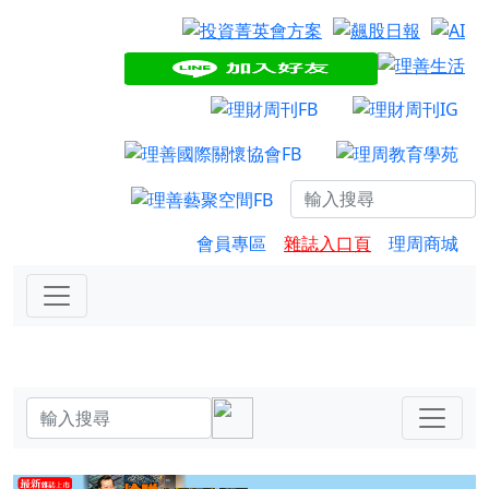
會員專區
雜誌入口頁
理周商城