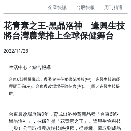
企業快訊
台股快報
周刊精選
花青素之王-黑晶洛神 逢興生技
將台灣農業推上全球保健舞台
2022/11/28
生活中心／綜合報導
台東6號授權儀式，農委會主任祕書范美玲(中)、逢興生技總經
理廖天倫(左)、台東農改場場長陳信言(右)。（圖／逢興生技提
供）
台東農改場歷時9年，育成出洛神葵新品種「台東6號-
黑晶洛神」，被稱作是「花青素之王」。逢興生物科技
（股）公司取得農改場技轉授權，從栽種、萃取到成品