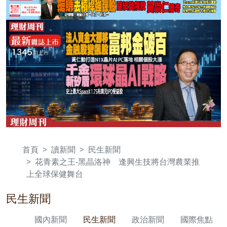
首頁
讀新聞
民生新聞
花青素之王-黑晶洛神 逢興生技將台灣農業推
上全球保健舞台
民生新聞
國內新聞
民生新聞
政治新聞
國際焦點