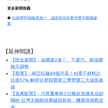
更多新聞推薦
●
台南學甲88槍真相？ 議長郭信良要求警方限期破
案
【延伸閱讀】
【民生新聞】- 油價連2凍！ 下週汽、柴油價
格不調整
【股票】- 南亞狂飆49個月高！AI電子材料占
比衝57% 解密台塑四寶第三季營運三大成長曲
線
【資產配置】- 川普重拳祭232條款加徵多晶矽
關稅 台灣太陽能供應鏈迎新局：機遇與挑戰並
存