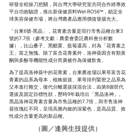
研發全程操刀把關，與台灣大學研究室共同合作經專效
平台功效驗證，推出新保健原料Wel-ROS6™，鎖定全
球美容保健市場，將台灣農產品應用價值發揚光大。
「台東6號-黑晶」，花青素含量是現行市售品種台東3
號的7.7倍（參考文獻：農委會委託農科會分析數
據），比山桑子、黑醋栗、藍莓還高，封為「花青素之
王」當之無愧。除了富含花青素外，洛神葵因含有類黃
酮與多酚等機能性成分而廣被作為保健飲食。
為了提高洛神葵中的花青素，台東農改場以果萼富含花
青素的品系為母本，植株挺拔、果萼排列緊密之品系為
父本進行雜交，後代分離選拔採混合法，由第8個世代
選拔及固定目標性狀，歷時9年栽培出「黑晶洛神」。
黑晶洛神花青素含量為市售品種的7.7倍，與市售洛神
葵玫瑰紅不同，呈現高雅內斂的深紫色，是高品質、效
性成分含量更高的新品種。
（圖／逢興生技提供）