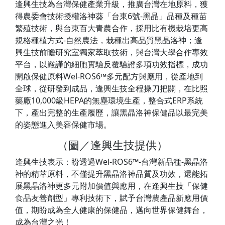
逢興生技為台灣保健產業升級，推廣台灣在地原料，獲
得農委會技術授權洛神葵「台東6號-黑晶」品種及種苗
繁殖技術，與台東百大青農合作，採用比有機栽培更高
規格種植方式-自然農法，栽種出高品質黑晶洛神；逢
興生技前瞻研究室獨家萃取技術，與台灣大學合作專效
平台，以嚴謹的細胞實驗反覆驗證多項功效指標，成功
開啟保健原料Wel-ROS6™多元配方與應用，從產地到
全球，從研發到成品，逢興生技全程操刀把關，在比照
藥廠10,000級HEPA的無塵環境生產，整合式ERP系統
下，產出完整的生產履歷，讓黑晶洛神保健品以最完美
的姿態進入美容保健市場。
（圖／逢興生技提供）
逢興生技表示：盼透過Wel-ROS6™-台灣新品種-黑晶洛
神的精萃原料，不僅提升黑晶洛神品質及功效，還能拓
展黑晶洛神更多元附加價值與應用，在逢興生技「保健
食品友善劑型」專利技術下，賦予台灣農產品新應用價
值，期盼成為全人健康的保健品，邁向世界保健舞台，
成為台灣之光！