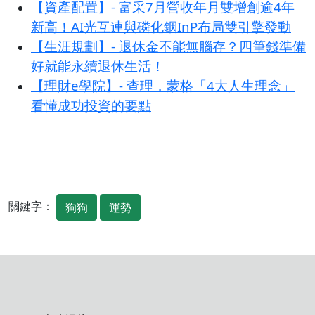
【資產配置】- 富采7月營收年月雙增創逾4年
新高！AI光互連與磷化銦InP布局雙引擎發動
【生涯規劃】- 退休金不能無腦存？四筆錢準備
好就能永續退休生活！
【理財e學院】- 查理．蒙格「4大人生理念」
看懂成功投資的要點
關鍵字：
狗狗
運勢