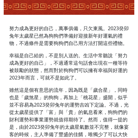
努力成為更好的自己，萬事俱備，只欠東風。2023癸卯
兔年太歲星已然為狗狗們準備好迎接新年好運氣的禮
物，不過條件是需要狗狗們自己用方法打開這些禮物。
幸福是自己給的，不是別人送的。生活中常聽說「努力
成為更好的自己」，不過通常這句話會出現在一種等待
被鼓勵的狀態，然而對於狗狗們可以擁有幸福與好運的
2023年而言，可就不是如此了。
雖然這是個有意思的流年，因為既是「歲合星」，同時
也是「歲煞星」的狗狗，再加上「桃花星」盛開，似乎
並不容易為2023癸卯兔年的運勢吉凶下定論。不過，光
從太歲星提供了「富」與「貴」的氣息看來，狗狗們的
財利運勢和事業運勢就值得期待了。然而，值得一提的
是，由於2023癸卯兔年的太歲星氣數並不完整，就像宴
客的時候，主人準備了豐盛的佳餚，唯獨少了可以大快