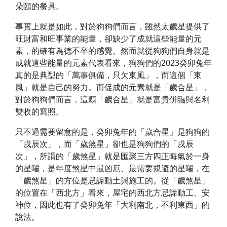
朵頤的餐具。
事實上就是如此，對於狗狗們而言，雖然太歲星提供了
旺財富和旺事業的能量，卻缺少了成就這些能量的元
素，的確有為德不卒的感覺。然而就從狗狗們自身就是
成就這些能量的元素代表看來，狗狗們的2023癸卯兔年
真的是典型的「萬事俱備，只欠東風」，而這個「東
風」就是自己的努力。而促成的元素就是「歲合星」，
對於狗狗們而言，這顆「歲合星」就是富貴併臨與名利
雙收的寫照。
只不過需要留意的是，癸卯兔年的「歲合星」是狗狗的
「戌辰次」，而「歲煞星」卻也是狗狗們的「戌辰
次」，所謂的「歲煞星」就是匯聚三方四正晦氣於一身
的星曜，是年度煞星中最凶厄、最需要規避的星曜，在
「歲煞星」的方位是忌諱動土與施工的。從「歲煞星」
的位置在「西北方」看來，屋宅的西北方忌諱動工、安
神位，因此也有了癸卯兔年「大利南北，不利東西」的
說法。