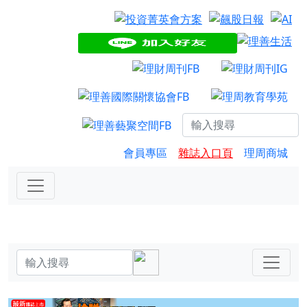
會員專區
雜誌入口頁
理周商城