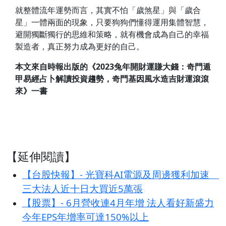
就整體流年運勢而言，其實不怕「歲煞星」與「歲合
星」一體兩面的現象，只要狗狗們懂得運用集體智慧，
避開獨斷獨行的思維和策略，就有機會成為自己的幸福
製造者，真正努力成為更好的自己。
本文來自時報出版的《2023兔年開財運賺大錢：奇門遁
甲易經占卜解讀投資趨勢，奇門基因風水造吉財運滾滾
來》一書
【延伸閱讀】
【台股快報】- 光寶科AI電源及周邊獲利加速
三大法人近十日大買近5萬張
【股票】- 6月營收連4月年增 法人看好新盛力
今年EPS年增率可達150%以上