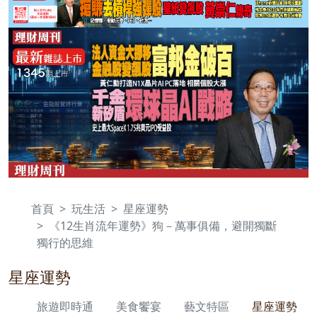
首頁
玩生活
星座運勢
《12生肖流年運勢》狗－萬事俱備，避開獨斷
獨行的思維
星座運勢
旅遊即時通
美食饗宴
藝文特區
星座運勢