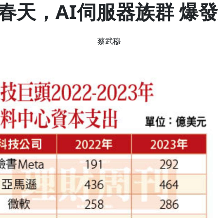
春天，AI伺服器族群 爆
蔡武穆