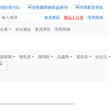
會員專區
雜誌入口頁
理周商城
企業
友站連結
會員專區
理周商城
讀新聞
懂投資
聊理財
話趨勢
看影音
玩生活