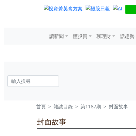
讀新聞
懂投資
聊理財
話趨勢
首頁
雜誌目錄
第1187期
封面故事
封面故事