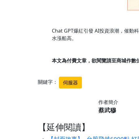
Chat GPT爆紅引發 AI投資浪潮，
水漲船高。
本文為付費文章，欲閱覽請至商城作數
關鍵字：
伺服器
作者簡介
蔡武穆
【延伸閱讀】
【封面故事】- 台股飛越6000點 