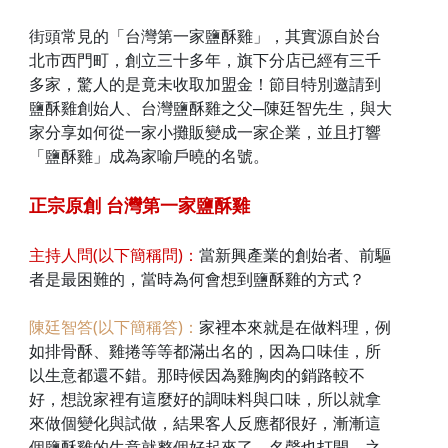
街頭常見的「台灣第一家鹽酥雞」，其實源自於台
北市西門町，創立三十多年，旗下分店已經有三千
多家，驚人的是竟未收取加盟金！節目特別邀請到
鹽酥雞創始人、台灣鹽酥雞之父─陳廷智先生，與大
家分享如何從一家小攤販變成一家企業，並且打響
「鹽酥雞」成為家喻戶曉的名號。
正宗原創 台灣第一家鹽酥雞
主持人問(以下簡稱問)：
當新興產業的創始者、前驅
者是最困難的，當時為何會想到鹽酥雞的方式？
陳廷智答(以下簡稱答)：
家裡本來就是在做料理，例
如排骨酥、雞捲等等都滿出名的，因為口味佳，所
以生意都還不錯。那時候因為雞胸肉的銷路較不
好，想說家裡有這麼好的調味料與口味，所以就拿
來做個變化與試做，結果客人反應都很好，漸漸這
個鹽酥雞的生意就整個好起來了，名聲也打開，之