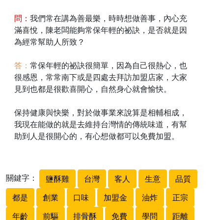
問：
我們常在講為善最樂，時時想做善事，內心充
滿喜悅，陳老闆能夠常保年輕的祕訣，是否就是因
為經常幫助人所致？
答：
常保年輕的祕訣很簡單，因為自己很熱心，也
很感恩，常常南下或是四處去拜訪加盟店家，大家
見到也都是很歡喜開心，自然身心就會愉快。
保持健康與快樂，對於做事業來說算是相輔相成，
我現在能做的就是去維持台灣情的傳統味道，有幫
助到人是很開心的，有心想做都可以免費加盟。
關鍵字：
鹽酥雞
台灣
客人
生意
品質
都是
創業
口味
加盟金
油炸
正宗
年齡
前驅
排骨酥
免費
學問
距離