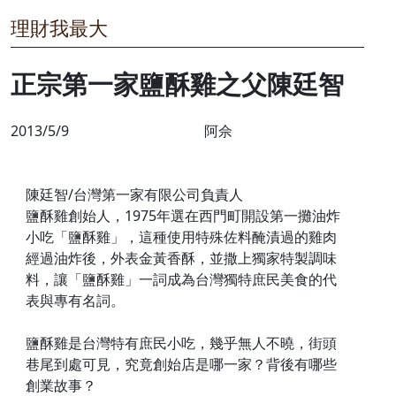
理財我最大
正宗第一家鹽酥雞之父陳廷智
2013/5/9
阿佘
陳廷智/台灣第一家有限公司負責人
鹽酥雞創始人，1975年選在西門町開設第一攤油炸
小吃「鹽酥雞」，這種使用特殊佐料醃漬過的雞肉
經過油炸後，外表金黃香酥，並撒上獨家特製調味
料，讓「鹽酥雞」一詞成為台灣獨特庶民美食的代
表與專有名詞。
鹽酥雞是台灣特有庶民小吃，幾乎無人不曉，街頭
巷尾到處可見，究竟創始店是哪一家？背後有哪些
創業故事？