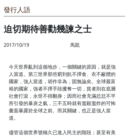
發行人語
迫切期待善勸幾諫之士
2017/10/19
馬凱
今天世界亂到這個地步，一個關鍵的原因，就是強
人當道。第三世界那些窮到飢不擇食、衣不蔽體的
國家，強人當道，胡作非為，固無論矣。全球最富
裕的國家，強者不擇手段攫奪一切，貧者則在底層
社會打滾，永世不得翻身；因而社會充滿忿忿不平
所引發的暴戾之氣，三不五時就有濫殺濫炸的可怖
畫面暴露於全球之前。而其關鍵，也正是強人當
道。
儘管這個世界號稱久已進入民主的階段；甚至有美