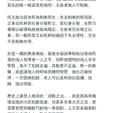
質化的唯一根源竟然相同：主政者無人可制衡。
民主政治原本即為制衡而生；失去制衡的怪現狀，
正來自民粹與社會分裂對立。當社會分裂，在野力
量唯以破壞執政效能為職志，主政者完全嗤之以
鼻；而一般民眾又在民粹的煽惑下失去理性，完全
不具制衡作用。
於是一國的興衰禍福，最後全操諸專制統治者或民
選的強人領導者一人之手。但即使開明的強人亦非
聖賢，免不了犯錯走偏；其餘更不足論。唯一的救
藥，就是讓強人時時保持聰明智慧、做出正確抉
擇，一旦昏瞶犯錯，有人可以及時加以阻攔、扭
轉、指出明路。
歷史上最受人推崇的「貞觀之治」，就是因為有魏
徵這樣的大臣犯顏直諫。但甚多非唐太宗之流，更
需要智慧與幽默巧妙地一再規勸。上天若多賜善勸