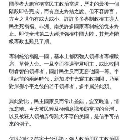
國學者大膽宣稱當民主政治當道，歷史的最後一個
階段即告完成，而有歷史終結之說。但不容諱言，
方今之世仍有或大或小、許許多多專制政權主導人
民生死禍福。非洲、南美許多國家專制統治從未終
止。即使全球第二大經濟強權中國大陸，其無產階
級專政也難見了期。
專制統治禍亂一國，基本上都因強人領導者專權跋
扈、草菅人命。一旦幸而得遇聖君明主，或比較開
明睿智的領導者，國計民生反而更勝他國一籌。半
世紀前的兩蔣時代，新加坡李光耀主政期間，乃至
對岸鄧小平之後的若干領導者，多半屬於此類。
與此對比，民主國家反而常出差錯，愈至晚進，情
況愈糟。今天被民粹及極端意識形態掌控的台灣，
以及被狂人領袖弄得雞犬不寧的美國，是信手可拈
來的例子。
何以如此？答案十分弔詭：強人政治與民主政治惡