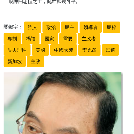
幾諫的忠慬之士，亂世庶幾可平。
關鍵字：
強人
政治
民主
領導者
民粹
專制
禍福
國家
需要
主政者
失去理性
美國
中國大陸
李光耀
民選
新加坡
主政