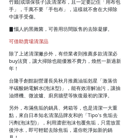
竹籤(或環保筷子)及清潔布，且一定要記住「用布包
手」，千萬不要「手包布」，這樣就不會在大掃除
中讓手受傷。
▊惱人的黑黴菌，可善用坊間販售的去除凝膠。
可借助賣場清潔品
除了上述清潔撇步外，有些業者則推薦多款清潔必
buy法寶，讓大掃除也能優雅不費力，煥然一新過新
年！
台隆手創館副營運長吳秋月推薦油垢剋星「激落倍
半碳酸鈉電解水(泡沫型)」，能有效溶解油污，讓抽
油煙機、微波爐、廚房牆壁等恢復最初的潔淨。
另外，布滿焦垢的鍋具、烤箱等，也是清潔一大重
點，來自日本知名清潔品牌友和的「Tipo's 焦垢去
污劑(泡沫型)」，利用濃密泡沫包覆焦垢，只需放置
後沖水，即可輕鬆去除焦垢，還你乾淨如新的鍋
具！