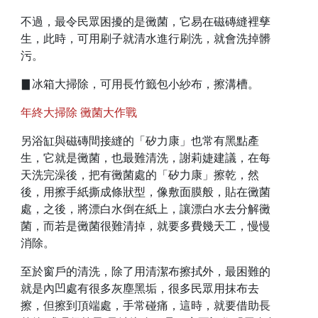
不過，最令民眾困擾的是黴菌，它易在磁磚縫裡孳
生，此時，可用刷子就清水進行刷洗，就會洗掉髒
污。
▊冰箱大掃除，可用長竹籤包小紗布，擦溝槽。
年終大掃除 黴菌大作戰
另浴缸與磁磚間接縫的「矽力康」也常有黑點產
生，它就是黴菌，也最難清洗，謝莉婕建議，在每
天洗完澡後，把有黴菌處的「矽力康」擦乾，然
後，用擦手紙撕成條狀型，像敷面膜般，貼在黴菌
處，之後，將漂白水倒在紙上，讓漂白水去分解黴
菌，而若是黴菌很難清掉，就要多費幾天工，慢慢
消除。
至於窗戶的清洗，除了用清潔布擦拭外，最困難的
就是內凹處有很多灰塵黑垢，很多民眾用抹布去
擦，但擦到頂端處，手常碰痛，這時，就要借助長