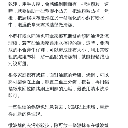
乾淨，用手去摸，會感觸到牆面有一些油顆粒，這
時，就要借助一些塑膠小凸刀，把油顆粒凸掉，然
後，把廚房抹布浸泡在另一盆融化的小蘇打粉水
中，泡濕後拿來擦拭牆壁做清潔。
小蘇打粉水同時也可拿來擦瓦斯爐的頑固油污及流
理檯，若有些油垢較難用水擦掉的話，這時，要淘
汰的不合穿牛仔褲，可以剪成抹布大小，利用其較
粗的纖維布料，沾一點點的清潔劑，就能輕鬆跟油
污說掰掰。
很多家庭都有烤箱，面對油膩的烤盤、烤網，可以
將可樂倒在上面，靜置二至三分鐘，接著，再用錫
箔紙來回擦除烤網上剩餘的油垢，最後用清水洗淨
即可。
一些生鏽的鍋碗也別急著丟，試試以上步驟，重新
得到新的料理鍋。
微波爐的去污必殺技，除可放一條濕抹布在微波爐