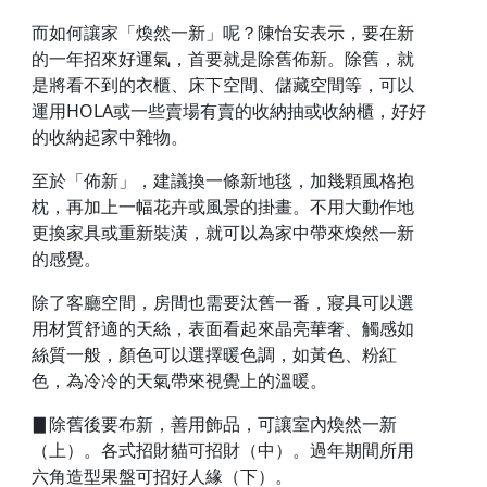
而如何讓家「煥然一新」呢？陳怡安表示，要在新
的一年招來好運氣，首要就是除舊佈新。除舊，就
是將看不到的衣櫃、床下空間、儲藏空間等，可以
運用HOLA或一些賣場有賣的收納抽或收納櫃，好好
的收納起家中雜物。
至於「佈新」，建議換一條新地毯，加幾顆風格抱
枕，再加上一幅花卉或風景的掛畫。不用大動作地
更換家具或重新裝潢，就可以為家中帶來煥然一新
的感覺。
除了客廳空間，房間也需要汰舊一番，寢具可以選
用材質舒適的天絲，表面看起來晶亮華奢、觸感如
絲質一般，顏色可以選擇暖色調，如黃色、粉紅
色，為冷冷的天氣帶來視覺上的溫暖。
▊除舊後要布新，善用飾品，可讓室內煥然一新
（上）。各式招財貓可招財（中）。過年期間所用
六角造型果盤可招好人緣（下）。