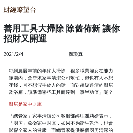
財經瞭望台
善用工具大掃除 除舊佈新 讓你
招財又開運
2021/2/4
顏瓊真
每到農曆年前的年終大掃除，很多職業婦女在能力
範圍內，會尋求家事清潔公司幫忙，但也有人不想
花錢，且不想假手於人的話，面對超級難清的廚房
及浴廁，該準備哪些工具而達到「事半功倍」呢？
廚房是家中財庫
「總管家」家事清潔公司客服部經理謝莉婕表示，
「廚房」象徵家中財庫，如果不夠衛生乾淨，也會
影響全家人的健康，而總管家提供幾個廚房清潔的