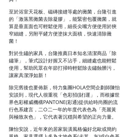
至於浴室天花板、磁磚接縫等處的黴菌，台隆引進
的「激落黑黴菌去除凝膠」，能緊密包覆黴菌，就
算是垂直面也可輕鬆使用，細長尖嘴方便使用於狹
窄細縫，另附平鏟方便塗抹大面積，快速清除黴
菌！
對於生鏽的家具，台隆推薦日本知名清潔商品「除
鏽筆」，筆式設計好握又不沾手，細縫處也能輕鬆
使用，幫助民眾在年節打掃時輕鬆除去鏽蝕髒污，
讓家具潔淨如新！
除完舊後也要佈新，特力集團HOLA空間企劃師陳怡
安談到，現代人很重視「色彩招(財)運」，而根據世
界色彩權威機構PANTONE(彩通)提供給時尚圈的流
行色系建言，二○二一年的年度代表色為「亮麗黃
與極致灰色」，它代表著沉穩與希望的正向力量。
陳怡安說，近年來的居家裝潢風格偏好北歐或簡約
風格，家具選擇上多為大地色系(卡其、灰)或白色基