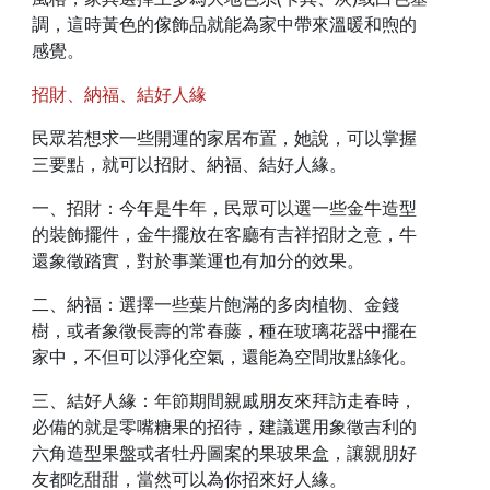
調，這時黃色的傢飾品就能為家中帶來溫暖和煦的
感覺。
招財、納福、結好人緣
民眾若想求一些開運的家居布置，她說，可以掌握
三要點，就可以招財、納福、結好人緣。
一、招財：今年是牛年，民眾可以選一些金牛造型
的裝飾擺件，金牛擺放在客廳有吉祥招財之意，牛
還象徵踏實，對於事業運也有加分的效果。
二、納福：選擇一些葉片飽滿的多肉植物、金錢
樹，或者象徵長壽的常春藤，種在玻璃花器中擺在
家中，不但可以淨化空氣，還能為空間妝點綠化。
三、結好人緣：年節期間親戚朋友來拜訪走春時，
必備的就是零嘴糖果的招待，建議選用象徵吉利的
六角造型果盤或者牡丹圖案的果玻果盒，讓親朋好
友都吃甜甜，當然可以為你招來好人緣。