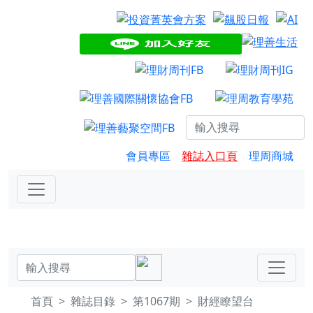
會員專區
雜誌入口頁
理周商城
首頁
雜誌目錄
第1067期
財經瞭望台