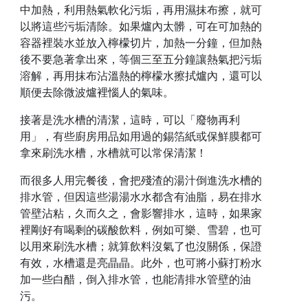
中加熱，利用熱氣軟化污垢，再用濕抹布擦，就可
以將這些污垢清除。如果爐內太髒，可在可加熱的
容器裡裝水並放入檸檬切片，加熱一分鐘，但加熱
後不要急著拿出來，等個三至五分鐘讓熱氣把污垢
溶解，再用抹布沾溫熱的檸檬水擦拭爐內，還可以
順便去除微波爐裡惱人的氣味。
接著是洗水槽的清潔，這時，可以「廢物再利
用」，有些廚房用品如用過的錫箔紙或保鮮膜都可
拿來刷洗水槽，水槽就可以常保清潔！
而很多人用完餐後，會把殘渣的湯汁倒進洗水槽的
排水管，但因這些湯湯水水都含有油脂，易在排水
管壁沾粘，久而久之，會影響排水，這時，如果家
裡剛好有喝剩的碳酸飲料，例如可樂、雪碧，也可
以用來刷洗水槽；就算飲料沒氣了也沒關係，保證
有效，水槽還是亮晶晶。此外，也可將小蘇打粉水
加一些白醋，倒入排水管，也能清排水管壁的油
污。