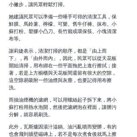
小撇步，讓民眾輕鬆打掃。
她建議民眾可以準備一些唾手可得的清潔工具，保
鮮膜、馬鈴薯、檸檬、可樂、舊牛仔褲、抹布、小
蘇打粉、塑膠小凸刀、長竹籤或環保筷、小塊清潔
布等。
謝莉婕表示，清潔打掃的順序，都是「由上而
下」，再「由外而內」，因此，民眾可以從天花板
開始清掃，用布綁在一些平面拖把上進行擦拭；接
著，若是上方櫥櫃與天花板間還留有很大的空隙，
這空隙易吸附一些油煙與灰塵，也要記得用布擦
洗。
而抽油煙機的濾網，可以用螺絲起子拆下來，將小
蘇打粉用熱水泡開，然後把濾網泡在裡面，讓髒污
分解，就容易刷洗。
此外，瓦斯爐因湯汁溢鍋、油污亂噴而變髒，有的
也會濺到牆壁磁磚上，若不是每次煮食後就馬上擦