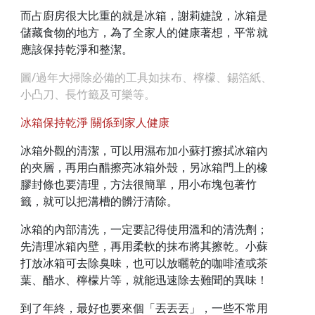
而占廚房很大比重的就是冰箱，謝莉婕說，冰箱是
儲藏食物的地方，為了全家人的健康著想，平常就
應該保持乾淨和整潔。
圖/過年大掃除必備的工具如抹布、檸檬、錫箔紙、
小凸刀、長竹籤及可樂等。
冰箱保持乾淨 關係到家人健康
冰箱外觀的清潔，可以用濕布加小蘇打擦拭冰箱內
的夾層，再用白醋擦亮冰箱外殼，另冰箱門上的橡
膠封條也要清理，方法很簡單，用小布塊包著竹
籤，就可以把溝槽的髒汙清除。
冰箱的內部清洗，一定要記得使用溫和的清洗劑；
先清理冰箱內壁，再用柔軟的抹布將其擦乾。小蘇
打放冰箱可去除臭味，也可以放曬乾的咖啡渣或茶
葉、醋水、檸檬片等，就能迅速除去難聞的異味！
到了年終，最好也要來個「丟丟丟」，一些不常用