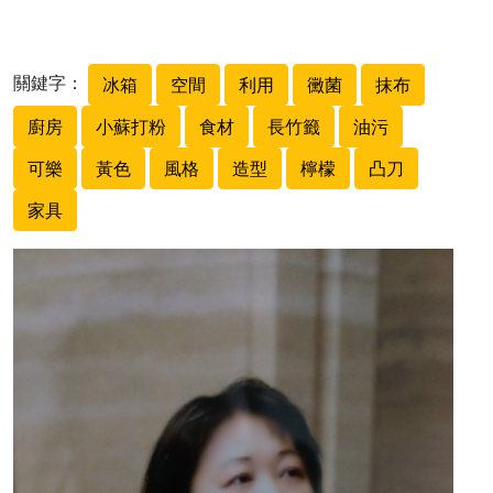
關鍵字：
冰箱
空間
利用
黴菌
抹布
廚房
小蘇打粉
食材
長竹籤
油污
可樂
黃色
風格
造型
檸檬
凸刀
家具