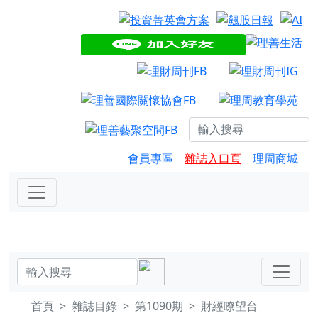
會員專區
雜誌入口頁
理周商城
首頁
雜誌目錄
第1090期
財經瞭望台