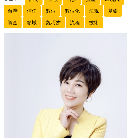
台灣
信任
數位
數位化
法規
基礎
資金
領域
魏巧杰
流程
技術