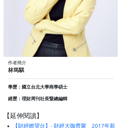
作者簡介
林筠騏
學歷：國立台北大學商學碩士
經歷：理財周刊社長暨總編輯
【延伸閱讀】
【財經瞭望台】- 財經大咖齊聚 2017年新