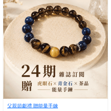
父親節獻禮 贈能量手鍊