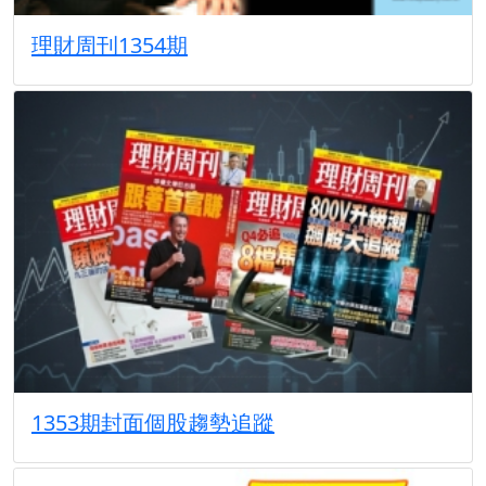
理財周刊1354期
1353期封面個股趨勢追蹤