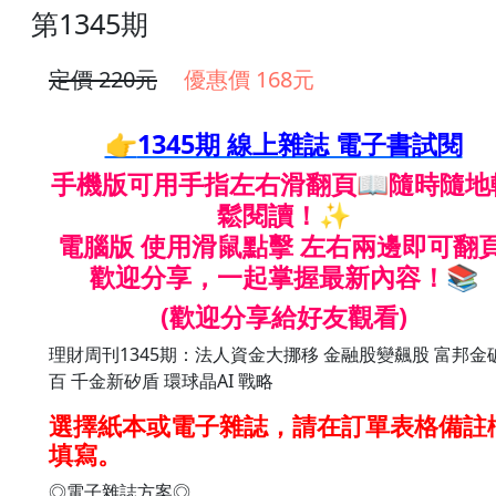
第1345期
定價 220元
優惠價 168元
👉
1345期 線上雜誌 電子書試閱
手機版可用手指左右滑翻頁📖隨時隨地
鬆閱讀！✨
電腦版 使用滑鼠點擊 左右兩邊即可翻
歡迎分享，一起掌握最新內容！
📚
(歡迎分享給好友觀看)
理財周刊1345期：法人資金大挪移 金融股變飆股 富邦金
百 千金新矽盾 環球晶AI 戰略
選擇紙本或電子雜誌，請在訂單表格備註
填寫。
◎電子雜誌方案◎