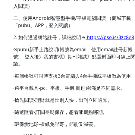
入閱讀）
二、使用Android智慧型手機/平板電腦閱讀 （商城下載
「pubu」APP，登入閱讀）
2. 如何透過網站註冊，詳細說明→
https://pse.is/3zc8e8
※pubu新手上路說明(帳號為email，使用email註冊新帳
號)，登入後》我的書櫃》期刊雜誌》點選封面即可線上
讀。
‧每個帳號可同時支援3台電腦與4台手機或平板做為使用
‧跨平台戴具-pc、平板、手機 攏也通!滿足不同需求。
‧搶先閱讀-理財就是比別人快，出刊立即通知。
‧隨選隨看-訂閱長期保存，想看哪期點哪期。
‧環保愛地球-省紙免郵寄，節能又減碳。