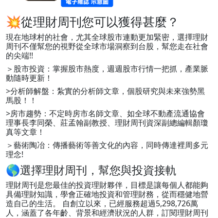
💥從理財周刊您可以獲得甚麼？
現在地球村的社會，尤其全球股市連動更加緊密，選擇理財
周刊不僅幫您的視野從全球市場洞察到台股，幫您走在社會
的尖端!!
＞股市投資：掌握股市熱度，週週股市行情一把抓，產業脈
動隨時更新！
>分析師解盤：紮實的分析師文章，個股研究與未來強勢黑
馬股！！
>房市趨勢：不定時房市名師文章、如全球不動產流通協會
理事長李同榮、莊孟翰副教授、理財周刊資深副總編輯顏瓊
真等文章！
＞藝術陶冶：傳播藝術等善文化的內容，同時傳達裡周多元
理念!
🌎選擇理財周刊，幫您與投資接軌
理財周刊是您最佳的投資理財夥伴，目標是讓每個人都能夠
具備理財知識，學會正確地投資和管理財務，從而穩健地營
造自己的生活。 自創立以來，已經服務超過5,298,726萬
人，涵蓋了各年齡、背景和經濟狀況的人群，訂閱理財周刊