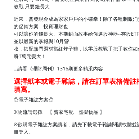
教戰 只要錢長大
近來，普發現金成為家家戶戶的小確幸！除了各種刺激消
的促銷方案，投資理財也
可以讓你的錢長大。本期封面故事給你選股神器--存股ET
並以最新的季報與10月營
收，搭配熱門題材當紅炸子雞，以零股教戰手把手教你如
將1萬元變大！
...請看《理財周刊》1316期更多精采內容
選擇紙本或電子雜誌，請在訂單表格備註
填寫。
◎電子雜誌方案◎
※物流請選擇：【 賣家宅配：虛擬物品 】
※欲購電子雜誌方案讀者，請先下載電子雜誌閱讀軟體並
冊登入。