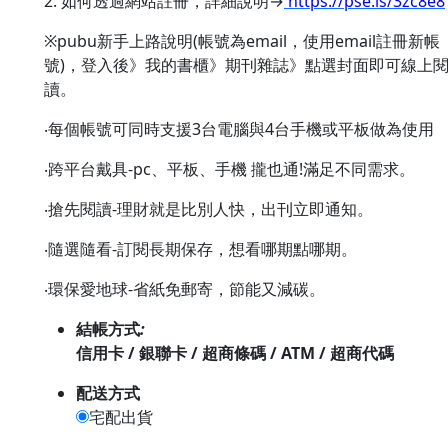
2. 如何透過網站註冊，詳細說明→
https://pse.is/3zc8e8
※pubu新手上路說明(帳號為email，使用email註冊新帳
號)，登入後》我的書櫃》期刊雜誌》點選封面即可線上
讀。
‧每個帳號可同時支援3台電腦與4台手機或平板做為使用
‧跨平台戴具-pc、平板、手機 攏也通!滿足不同需求。
‧搶先閱讀-理財就是比別人快，出刊立即通知。
‧隨選隨看-訂閱長期保存，想看哪期點哪期。
‧環保愛地球-省紙免郵寄，節能又減碳。
結帳方式
:
信用卡 / 銀聯卡 / 超商條碼 / ATM / 超商代碼
配送方式
宅配出貨