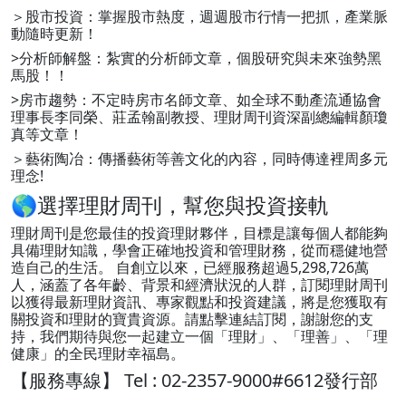
＞股市投資：掌握股市熱度，週週股市行情一把抓，產業脈
動隨時更新！
>分析師解盤：紮實的分析師文章，個股研究與未來強勢黑
馬股！！
>房市趨勢：不定時房市名師文章、如全球不動產流通協會
理事長李同榮、莊孟翰副教授、理財周刊資深副總編輯顏瓊
真等文章！
＞藝術陶冶：傳播藝術等善文化的內容，同時傳達裡周多元
理念!
🌎選擇理財周刊，幫您與投資接軌
理財周刊是您最佳的投資理財夥伴，目標是讓每個人都能夠
具備理財知識，學會正確地投資和管理財務，從而穩健地營
造自己的生活。 自創立以來，已經服務超過5,298,726萬
人，涵蓋了各年齡、背景和經濟狀況的人群，訂閱理財周刊
以獲得最新理財資訊、專家觀點和投資建議，將是您獲取有
關投資和理財的寶貴資源。請點擊連結訂閱，謝謝您的支
持，我們期待與您一起建立一個「理財」、「理善」、「理
健康」的全民理財幸福島。
【服務專線】 Tel : 02-2357-9000#6612發行部