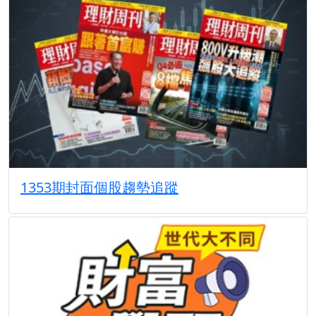
1353期封面個股趨勢追蹤