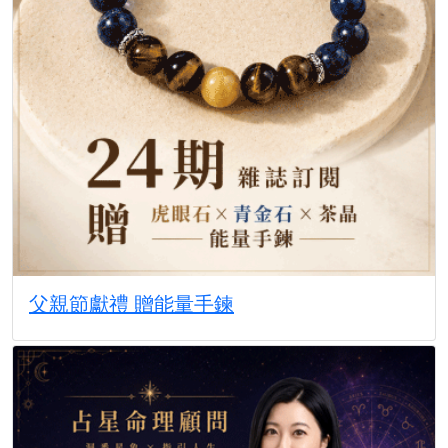
父親節獻禮 贈能量手鍊