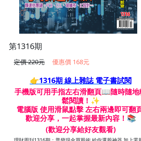
第1316期
定價 220元
優惠價 168元
👉
1316期 線上雜誌 電子書試閱
手機版可用手指左右滑翻頁📖隨時隨地
鬆閱讀！✨
電腦版 使用滑鼠點擊 左右兩邊即可翻
歡迎分享，一起掌握最新內容！
📚
(歡迎分享給好友觀看)
理財周刊1316期：普發現金買股術 給你選股神器 加上零