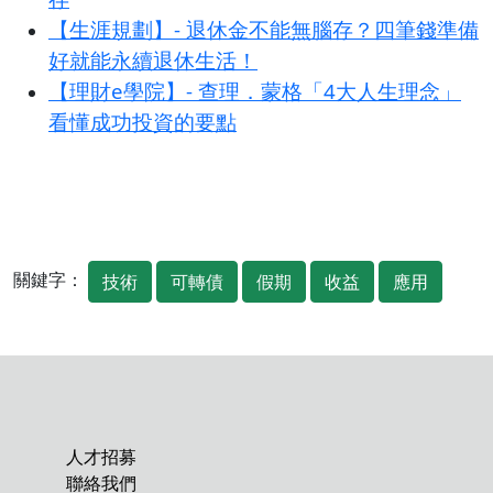
【生涯規劃】- 退休金不能無腦存？四筆錢準備
好就能永續退休生活！
【理財e學院】- 查理．蒙格「4大人生理念」
看懂成功投資的要點
關鍵字：
技術
可轉債
假期
收益
應用
人才招募
聯絡我們