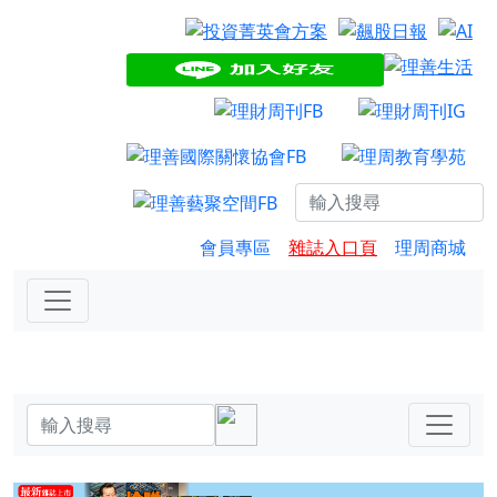
會員專區
雜誌入口頁
理周商城