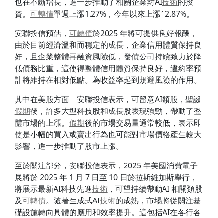
也在不斷增長，進一步推動了相關企業對AI
技術
的投
資。
可轉債
單週上漲1.27%，今年以來上漲12.87%。
安聯投信預估，
可轉債
於2025 年將可提供良好報酬，
由於目前經濟溫和而穩定的成長，企業信用體質保持良
好，且企業整體再融資風險低，發債公司持續致力於降
低債務比重，這使得整體信用體質保持良好，違約率預
計將維持在相對低點。為收益率起到規避風險的作用。
其中在美股方面，安聯投信表示，可留意AI類股，聖誕
假期
後，許多大型科技股和成長股表現強勁，帶動了整
體市場的上漲。
假期
後的市場交易量通常較低，表示即
使是小幅的買入或賣出行為也可能對市場價格產生較大
影響，進一步推動了股市上漲。
至於關注部分，安聯投信表示，2025 年美國消費電子
展將於 2025 年 1 月 7 日至 10 日於拉斯維加斯舉行，
將展示最新AI科技先進
技術
，可望持續帶動AI 相關類股
及
可轉債
。隨著生成式AI
技術
的成熟，市場將從關注基
礎設施轉向具體的應用和效率提升。這包括AI在各行各