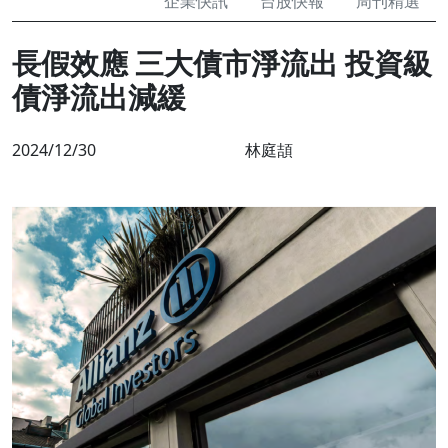
企業快訊
台股快報
周刊精選
長假效應 三大債市淨流出 投資級
債淨流出減緩
2024/12/30
林庭頡