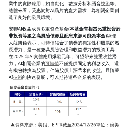
業中的實際應用，如自動化、數據分析和語音
技術
等。
總體來看，受惠於對AI晶片的龐大需求，為相關企業創
造了良好的發展環境。
安聯AI收益成長多重資產基金
(本基金有相當比重投資於
非投資等級之高風險債券且配息來源可能為本金)
經理
人莊凱倫表示，
可轉債
結合了債券的穩定性和股票的增
長潛力，是一種兼具風險管理和收益潛力的投資工具，
在2025 年AI實體應用爆發元年，可望帶來雙重收益潛
力，AI相關企業的
可轉債
不僅提供固定的利息收入，還
有機會轉換為股票，伴隨股價上漲帶來的收益。且隨著
AI
技術
的快速發展，可以期待這些企業的表現。
▲資料來源：美銀、EPFR截至2024/12/26單位：億美