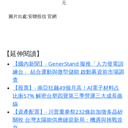
元
圖片出處:安聯投信 官網
【延伸閱讀】
【國內新聞】- GenerStand 擬推「人力發電訓
練台」 結合運動與微型儲能 啟動募資前市場調
查
【股票】- 南亞狂飆49個月高！AI電子材料占
比衝57% 解密台塑四寶第三季營運三大成長曲
線
【資產配置】- 川普重拳祭232條款加徵多晶矽
關稅 台灣太陽能供應鏈迎新局：機遇與挑戰並
存