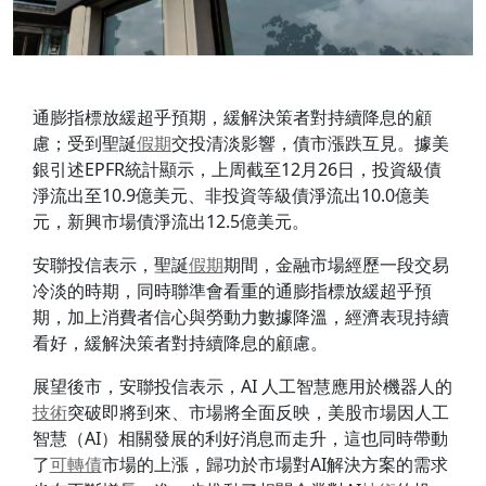
通膨指標放緩超乎預期，緩解決策者對持續降息的顧
慮；受到聖誕
假期
交投清淡影響，債市漲跌互見。據美
銀引述EPFR統計顯示，上周截至12月26日，投資級債
淨流出至10.9億美元、非投資等級債淨流出10.0億美
元，新興市場債淨流出12.5億美元。
安聯投信表示，聖誕
假期
期間，金融市場經歷一段交易
冷淡的時期，同時聯準會看重的通膨指標放緩超乎預
期，加上消費者信心與勞動力數據降溫，經濟表現持續
看好，緩解決策者對持續降息的顧慮。
展望後市，安聯投信表示，AI 人工智慧應用於機器人的
技術
突破即將到來、市場將全面反映，美股市場因人工
智慧（AI）相關發展的利好消息而走升，這也同時帶動
了
可轉債
市場的上漲，歸功於市場對AI解決方案的需求