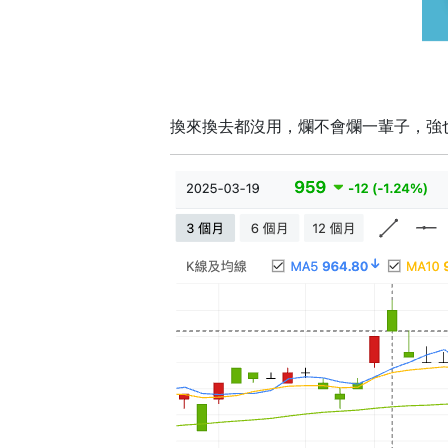
換來換去都沒用，爛不會爛一輩子，強也