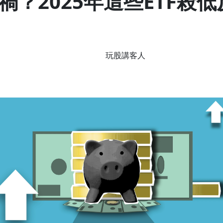
？2025年這些ETF殺
玩股講客人