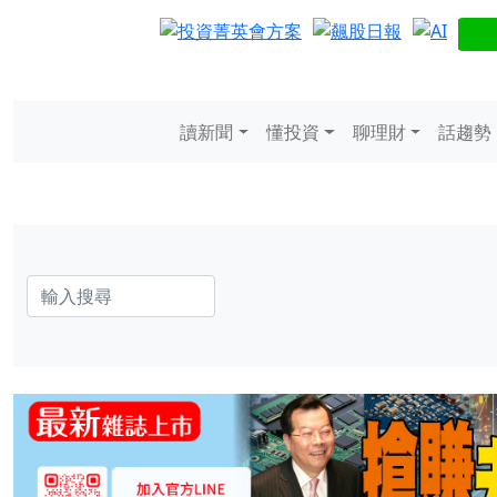
讀新聞
懂投資
聊理財
話趨勢