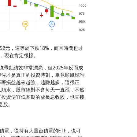
52元，這等於下跌18%，而且時間也才
們，現在肯定很慘。
，也帶動績效非常漂亮，但2025年反而成
時候才是真正的投資時刻，畢竟順風球誰
等著損益越來越強，越賺越多，這很正
風順水，股市絕對不會每天一直漲，不然
了投資便宜低基期的成長息收股，也直接
息股。
積電，從持有大量台積電的ETF，也可