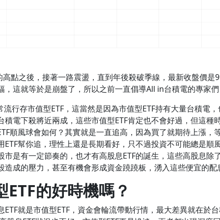
0元的高點之後，接著一路震盪，直到年後殺破季線，最新收盤價是9
，這就等於是崩盤了，所以之前一直倡導All in台積電的專家
非常流行存市值型ETF，這當然是因為市值型ETF持有大量台積電
台積電下殺將近兩成，這些市值型ETF肯定也不會好過，但這種
ETF順風球會如何？其實就是一直追高，因為買了就期待上漲，
用ETF幫你追，理性上還是長期看好，只不過投資不可能總是順
股市是有一定節奏的，也才有高股息ETF的誕生，這些高股息除
殺造成的壓力，甚至有機會形成資金蹺蹺板，湧入這些便宜的配
型ETF的好時機嗎？
ETF就是市值型ETF，資金會輪流帶動行情，最大差異就在於台