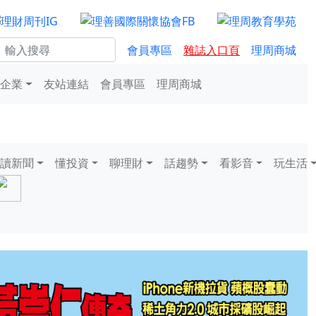
會員專區
雜誌入口頁
理周商城
企業
友站連結
會員專區
理周商城
讀新聞
懂投資
聊理財
話趨勢
看影音
玩生活