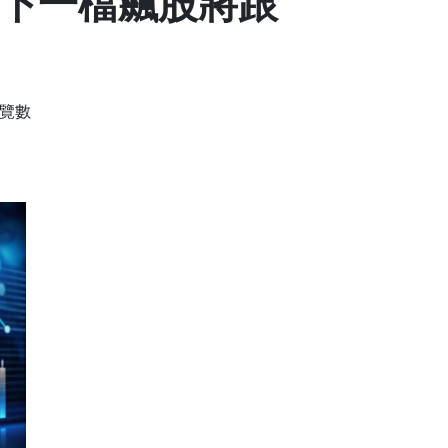
 下一檔飆股將跟
瀏覽數