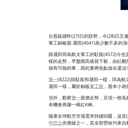
台股延續昨(27)日的跌勢，今(28
軍工銅板股-晟田(4541)為少數不
跟晟田同為航太軍工的駐龍(4572)今
樣的走勢，早盤開高後就下殺，由紅翻
很有可能的事，因此要將焦點放在還沒
寶一
(8222)與駐龍和晟田一樣，同為航
晟田一樣，屬於銅板
軍工股
，股本小易
另外，觀察
寶一
股價走勢，呈現一根長
有機會再賺一根紅K棒。
隨著全球航空市場需求持續回暖，波音(Bo
中巴士
供應鏈之一，其全部營收均來自