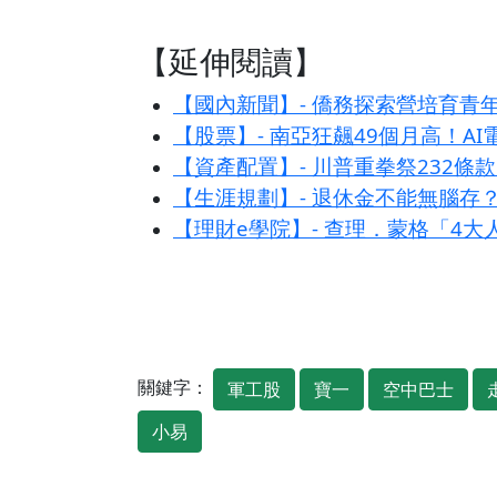
【延伸閱讀】
【國內新聞】- 僑務探索營培育青
【股票】- 南亞狂飆49個月高！A
【資產配置】- 川普重拳祭232
【生涯規劃】- 退休金不能無腦存
【理財e學院】- 查理．蒙格「4
關鍵字：
軍工股
寶一
空中巴士
小易