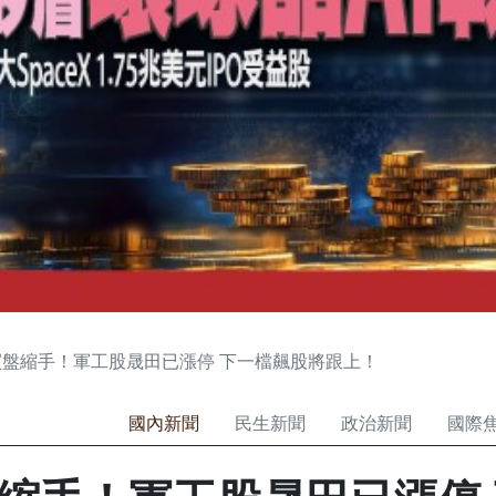
盤縮手！軍工股晟田已漲停 下一檔飆股將跟上！
國內新聞
民生新聞
政治新聞
國際