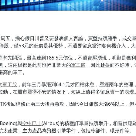
)日又逢周五，擔心假日川普又要發表個人言論，買盤持續縮手，成交
多的漲停股，僅53元的低價是其優勢，不過要留意當沖客伺機介入，
也是率先開漲，最高達到185.5元價位，不過賣壓湧現，明顯是獲利
黑，這兩檔都是此前漲幅非常大的
軍工股
，因此趁盤面不好時，
漲高的軍工。
太
軍工股
，前年三月暴漲到64.1元才回檔休息，歷經兩年的整理
拉動，在股市震盪不安的情況下，短線上值得多留意
寶一
的表現
紅K後回檔修正兩三天後再急攻，因此今日雖然大漲6%以上，但
eing)與
空中巴士
(Airbus)的積壓訂單量持續攀升，相關供
航太產業，主力產品為飛機引擎零件，包括冷卻件、環形件等。