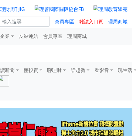
會員專區
雜誌入口頁
理周商城
企業
友站連結
會員專區
理周商城
讀新聞
懂投資
聊理財
話趨勢
看影音
玩生活