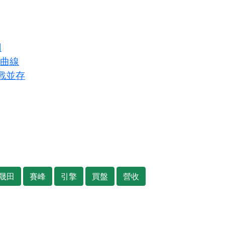
圖
長曲線
戰並存
晟田
賽峰
引擎
買盤
營收