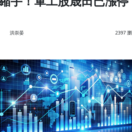
縮手！軍工股晟田已漲停
洪崇晏
2397 