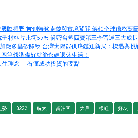
年國際視野 首創特務桌遊與實境闖關 解鎖全球僑務藍
I電子材料占比衝57% 解密台塑四寶第三季營運三大成
條款加徵多晶矽關稅 台灣太陽能供應鏈迎新局：機遇與挑
？四筆錢準備好就能永續退休生活！
大人生理念」 看懂成功投資的要點
走勢
8222
航太
當沖客
大戶
根紅
好友