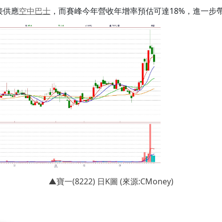
接供應
空中巴士
，而賽峰今年營收年增率預估可達18%，進一步
▲寶一(8222) 日K圖 (來源:CMoney)