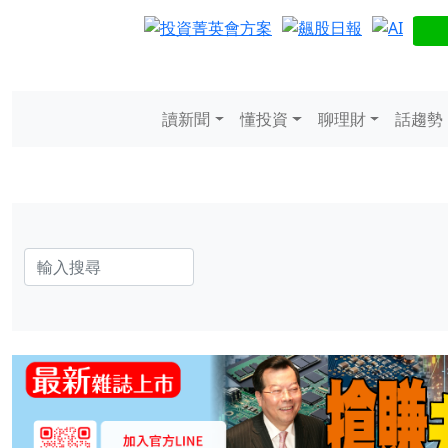
讀新聞
懂投資
聊理財
話趨勢