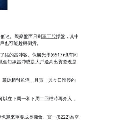
量低迷。觀察盤面只剩
軍工股
撐盤，其中
大戶也可能趁機倒貨。
了結的當沖客、保勝光學(6517)也有同
做個短線當沖或是大戶逢高出貨套現是
，籌碼相對乾淨，且
寶一
與今日漲停的
。
可以在下周一和下周二回檔時再介入，
應鏈也迎來重要成長機會。
寶一
(8222)為
空