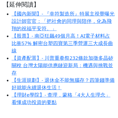
【延伸閱讀】
【國內新聞】- 『幸符製造所』特展主視覺曝光
設計師官官：「把社會的同理與陪伴，化為飛
翔的祝福平安符。」
【股票】- 南亞狂飆49個月高！AI電子材料占
比衝57% 解密台塑四寶第三季營運三大成長曲
線
【資產配置】- 川普重拳祭232條款加徵多晶矽
關稅 台灣太陽能供應鏈迎新局：機遇與挑戰並
存
【生涯規劃】- 退休金不能無腦存？四筆錢準備
好就能永續退休生活！
【理財e學院】- 查理．蒙格「4大人生理念」
看懂成功投資的要點