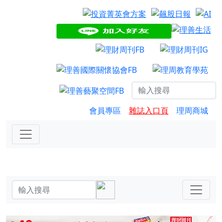
會員專區
雜誌入口頁
理周商城