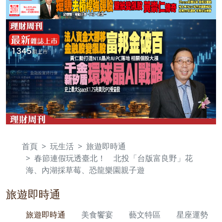
首頁
玩生活
旅遊即時通
春節連假玩透臺北！ 北投「台版富良野」花
海、內湖採草莓、恐龍樂園親子遊
旅遊即時通
旅遊即時通
美食饗宴
藝文特區
星座運勢