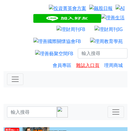
會員專區
雜誌入口頁
理周商城