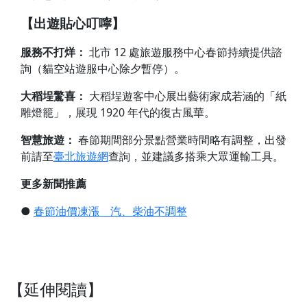
【出遊貼心叮嚀】
服務不打烊：
北市 12 處旅遊服務中心春節持續提供諮
詢（貓空站遊服中心除夕暫停）。
大稻埕驚喜：
大稻埕遊客中心展出藝術家成若涵的「紙
雕燈籠」，展現 1920 年代的復古風華。
智慧旅遊：
春節期間部分景點營業時間略有調整，出發
前請至
臺北旅遊網
查詢，並建議多搭乘大眾運輸工具。
更多新聞推薦
●
春節油價凍漲 汽、柴油不調整
【延伸閱讀】