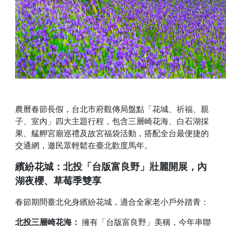
農曆春節長假，台北市府觀傳局盤點「花城、祈福、親
子、室內」四大主題行程，包含三層崎花海、白石湖採
果、艋舺宮廟巡禮及故宮福袋活動，搭配全台最便捷的
交通網，邀民眾輕鬆在臺北歡度馬年。
繽紛花城：北投「台版富良野」壯麗開展，內
湖夜櫻、草莓季雙享
春節期間臺北化身繽紛花城，適合全家老小戶外踏青：
北投三層崎花海：
擁有「台版富良野」美稱，今年串聯