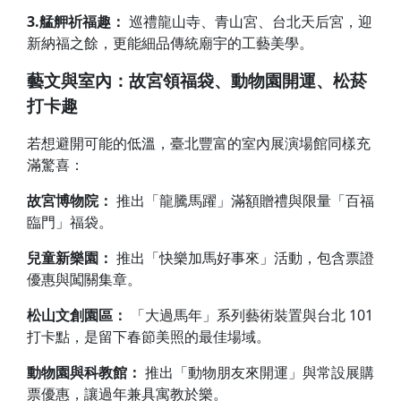
3.艋舺祈福趣：
巡禮龍山寺、青山宮、台北天后宮，迎
新納福之餘，更能細品傳統廟宇的工藝美學。
藝文與室內：故宮領福袋、動物園開運、松菸
打卡趣
若想避開可能的低溫，臺北豐富的室內展演場館同樣充
滿驚喜：
故宮博物院：
推出「龍騰馬躍」滿額贈禮與限量「百福
臨門」福袋。
兒童新樂園：
推出「快樂加馬好事來」活動，包含票證
優惠與闖關集章。
松山文創園區：
「大過馬年」系列藝術裝置與台北 101
打卡點，是留下春節美照的最佳場域。
動物園與科教館：
推出「動物朋友來開運」與常設展購
票優惠，讓過年兼具寓教於樂。