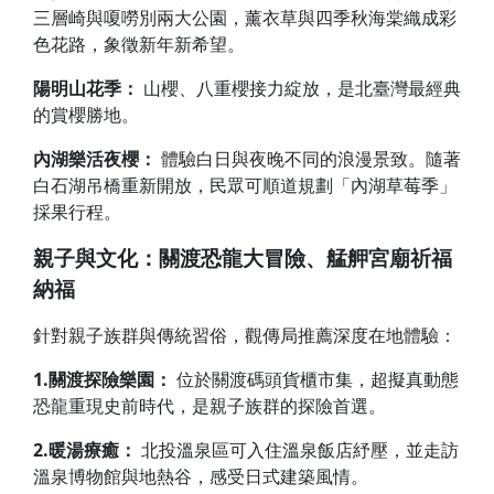
三層崎與嗄嘮別兩大公園，薰衣草與四季秋海棠織成彩
色花路，象徵新年新希望。
陽明山花季：
山櫻、八重櫻接力綻放，是北臺灣最經典
的賞櫻勝地。
內湖樂活夜櫻：
體驗白日與夜晚不同的浪漫景致。隨著
白石湖吊橋重新開放，民眾可順道規劃「內湖草莓季」
採果行程。
親子與文化：關渡恐龍大冒險、艋舺宮廟祈福
納福
針對親子族群與傳統習俗，觀傳局推薦深度在地體驗：
1.關渡探險樂園：
位於關渡碼頭貨櫃市集，超擬真動態
恐龍重現史前時代，是親子族群的探險首選。
2.暖湯療癒：
北投溫泉區可入住溫泉飯店紓壓，並走訪
溫泉博物館與地熱谷，感受日式建築風情。