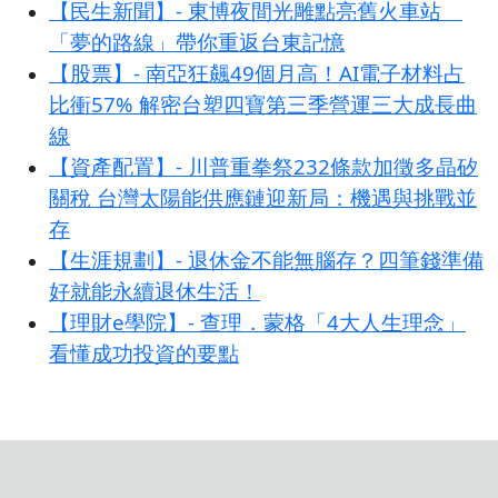
【民生新聞】- 東博夜間光雕點亮舊火車站
「夢的路線」帶你重返台東記憶
【股票】- 南亞狂飆49個月高！AI電子材料占
比衝57% 解密台塑四寶第三季營運三大成長曲
線
【資產配置】- 川普重拳祭232條款加徵多晶矽
關稅 台灣太陽能供應鏈迎新局：機遇與挑戰並
存
【生涯規劃】- 退休金不能無腦存？四筆錢準備
好就能永續退休生活！
【理財e學院】- 查理．蒙格「4大人生理念」
看懂成功投資的要點