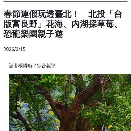
春節連假玩透臺北！ 北投「台
版富良野」花海、內湖採草莓、
恐龍樂園親子遊
2026/2/15
記者楊博喻／綜合報導