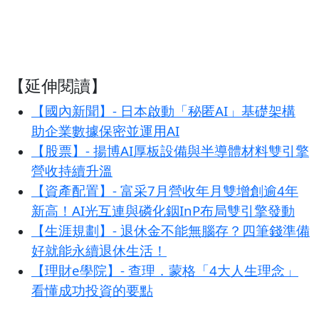
【延伸閱讀】
【國內新聞】- 日本啟動「秘匿AI」基礎架構
助企業數據保密並運用AI
【股票】- 揚博AI厚板設備與半導體材料雙引擎
營收持續升溫
【資產配置】- 富采7月營收年月雙增創逾4年
新高！AI光互連與磷化銦InP布局雙引擎發動
【生涯規劃】- 退休金不能無腦存？四筆錢準備
好就能永續退休生活！
【理財e學院】- 查理．蒙格「4大人生理念」
看懂成功投資的要點