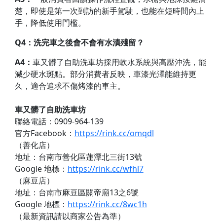
楚，即使是第一次到訪的新手駕駛，也能在短時間內上
手，降低使用門檻。
Q4
：洗完車之後會不會有水漬殘留？
A4：
車又髒了自助洗車坊採用軟水系統與高壓沖洗，能
減少硬水斑點。部分消費者反映，車漆光澤能維持更
久，適合追求不傷烤漆的車主。
車又髒了自助洗車坊
聯絡電話：0909-964-139
官方Facebook：
https://rink.cc/omqdl
（善化店）
地址：台南市善化區蓮潭北三街13號
Google 地標：
https://rink.cc/wfhl7
（麻豆店）
地址：台南市麻豆區關帝廟13之6號
Google 地標：
https://rink.cc/8wc1h
（最新資訊請以商家公告為準）