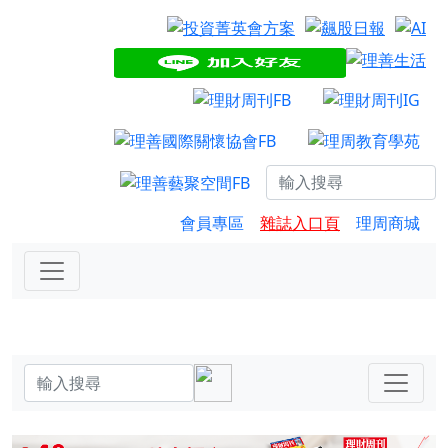
會員專區
雜誌入口頁
理周商城