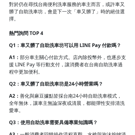
對於仍在尋找台南便利洗車服務的車主而言，或許車又
髒了自助洗車坊，會是下一次「車又髒了」時的絕佳選
擇。
熱門詢問 TOP 4
Q1：車又髒了自助洗車坊可以用 LINE Pay 付款嗎？
A1：
部分車主關心付款方式。店內除投幣外，也逐步支
援 LINE Pay 等行動支付，讓消費者在台南自助洗車過
程中更加便利。
Q2
：車又髒了自助洗車坊是24小時營業嗎？
A2
：
善化與麻豆據點皆採台南24小時自助洗車模式，
全年無休，讓車主無論深夜或清晨，都能彈性安排清洗
愛車。
Q3
：使用自助洗車需要具備專業知識嗎？
A3
：
一般消費者回饋操作流程直觀，水槍與泡沫按鍵清