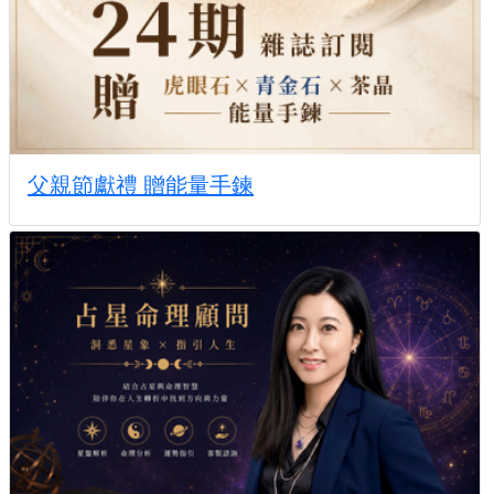
父親節獻禮 贈能量手鍊