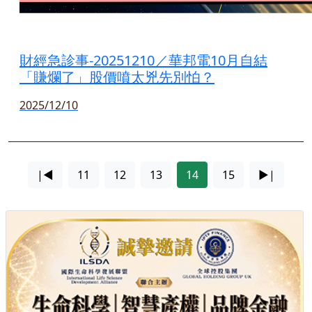
財經急診事-20251210／華邦電10月自結
「賺爛了」股價噴太兇先別怕？
2025/12/10
|◄
11
12
13
14
15
►|