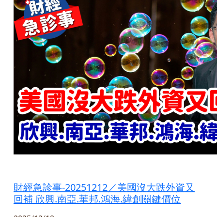
財經急診事-20251212／美國沒大跌外資又
回補 欣興.南亞.華邦.鴻海.緯創關鍵價位