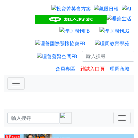
會員專區
雜誌入口頁
理周商城