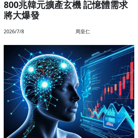
800兆韓元擴產玄機 記憶體需求
將大爆發
2026/7/8
周皇仁