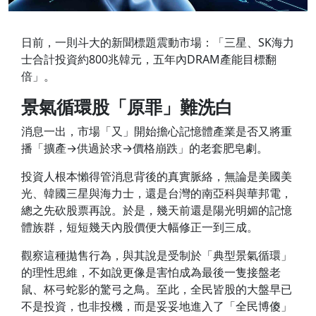
日前，一則斗大的新聞標題震動市場：「三星、SK海力
士合計投資約800兆韓元，五年內DRAM產能目標翻
倍」。
景氣循環股「原罪」難洗白
消息一出，市場「又」開始擔心記憶體產業是否又將重
播「擴產→供過於求→價格崩跌」的老套肥皂劇。
投資人根本懶得管消息背後的真實脈絡，無論是美國美
光、韓國三星與海力士，還是台灣的南亞科與華邦電，
總之先砍股票再說。於是，幾天前還是陽光明媚的記憶
體族群，短短幾天內股價便大幅修正一到三成。
觀察這種拋售行為，與其說是受制於「典型景氣循環」
的理性思維，不如說更像是害怕成為最後一隻接盤老
鼠、杯弓蛇影的驚弓之鳥。至此，全民皆股的大盤早已
不是投資，也非投機，而是妥妥地進入了「全民博傻」