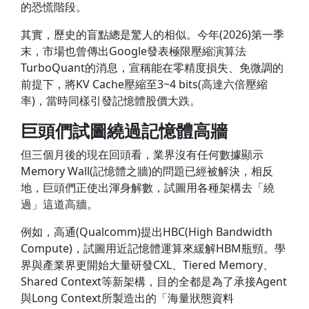
的恐慌階段。
其實，歷史的盲點總是驚人的相似。今年(2026)第一季
末，市場也曾傳出Google發表極限壓縮演算法
TurboQuant的消息，宣稱能在零精度損失、免微調的
前提下，將KV Cache壓縮至3~4 bits(高達六倍壓縮
率)，當時同樣引發記憶體股價大跌。
巨頭們試圖繞過記憶體高牆
但三個月後的現在回頭看，業界沒有任何數據顯示
Memory Wall(記憶體之牆)的問題已經被解決，相反
地，巨頭們正使出渾身解數，試圖用各種架構去「繞
過」這道高牆。
例如，高通(Qualcomm)提出HBC(High Bandwidth
Compute)，試圖用近記憶體運算來緩解HBM瓶頸。學
界與產業界更開始大量研發CXL、Tiered Memory、
Shared Context等新架構，目的全都是為了承接Agent
與Long Context所製造出的「海量狀態資料