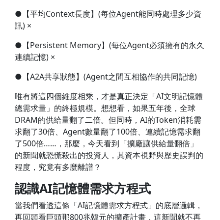
●【平均Context長度】(每位Agent能同時處理多少資
訊) ×
●【Persistent Memory】(每位Agent必須擁有的永久
連續記憶) ×
●【A2A共享狀態】(Agent之間互相協作的共同記憶)
唯有將這四個維度相乘，才是真正決定「AI文明記憶體
總需求量」的終極規模。想想看，如果五年後，全球
DRAM的供給量翻了二倍。但同時，AI的Token消耗需
求翻了30倍、Agent數量翻了100倍、連續記憶需求翻
了500倍……，那麼，今天看到「擴廠讓供給量翻倍」
的新聞就恐慌殺出的投資人，其資本視野與歷史誤判的
程度，究竟有多麼離譜？
認識AI記憶體需求方程式
當我們看透這條「AI記憶體需求方程式」的底層邏輯，
再回頭看巨頭那800兆韓元的擴產計畫，這新聞就不再