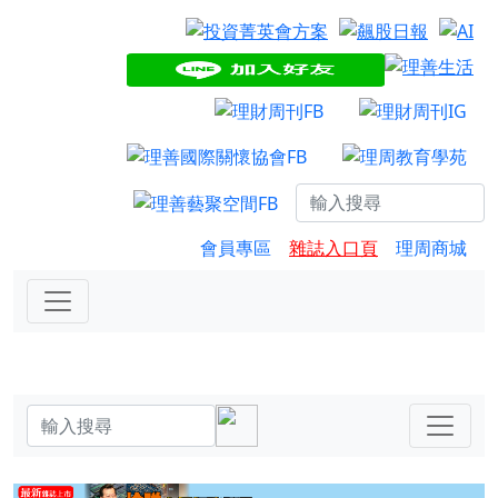
會員專區
雜誌入口頁
理周商城