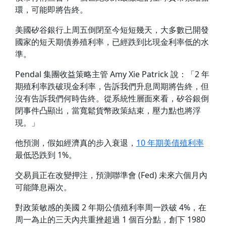
環，可能即將告終。
美國矽谷銀行上周五倒閉至今短短幾天，大多數已開發
國家的短天期債券殖利率，已經跌到比現金利率低的水
準。
Pendal 集團收益策略主管 Amy Xie Patrick 說：「2 年
期殖利率跌破現金利率，告訴我們升息周期將告終，但
沒有告訴我們何時告終。從系統性層面來看，矽谷銀倒
閉事件凸顯出，當寬鬆貨幣政策結束，壓力點也將浮
現。」
他預測，假如經濟真的步入衰退，
10 年期美債殖利率
最低恐跌到 1%。
交易員正在改變押注，預測聯準會 (Fed) 未來六個月內
可能降息兩次。
對政策敏感的美國 2 年期公債殖利率周一跌破 4%，在
周一為止的三天內共重挫超過 1 個百分點，創下 1980