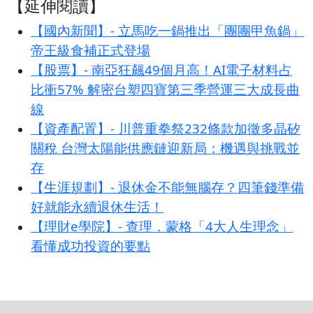
【延伸閱讀】
【國內新聞】- 立馬吃一鍋推出「團團甲魚鍋」
帝王級食補正式登場
【股票】- 南亞狂飆49個月高！AI電子材料占
比衝57% 解密台塑四寶第三季營運三大成長曲
線
【資產配置】- 川普重拳祭232條款加徵多晶矽
關稅 台灣太陽能供應鏈迎新局：機遇與挑戰並
存
【生涯規劃】- 退休金不能無腦存？四筆錢準備
好就能永續退休生活！
【理財e學院】- 查理．蒙格「4大人生理念」
看懂成功投資的要點