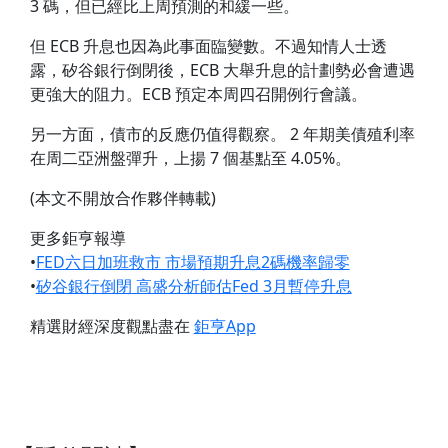
3 碼，但已經比上周預測的和緩一些。
但 ECB 升息也因為此事面臨變數。不過知情人士透
露，矽谷銀行倒閉後，ECB 大舉升息的計劃勢必會遭遇
更強大的阻力。ECB 預定本周四召開例行會議。
另一方面，債市的反應仍值得觀察。 2 年期美債殖利率
在周二亞洲盤彈升，上揚 7 個基點至 4.05%。
(本文不開放合作夥伴轉載)
更多鉅亨報導
•
FED六日加班救市 市場預期升息2碼機率歸零
•
矽谷銀行倒閉 高盛分析師估Fed 3月暫停升息
精選財經深度觀點盡在
鉅亨App