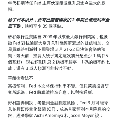
年代初期時任 Fed 主席伏克爾激進升息迄今最大的跌
幅。
除了日本以外，所有已開發國家的 2 年期公債殖利率全
面下跌
，跌幅至少 39 個基點
。
矽谷銀行是美國自 2008 年以來最大銀行倒閉案，也象
徵 Fed 對抗通膨大舉升息引發經濟衰退的疑慮增加。交
易員紛紛削減對下周登場 3 月 21-22 日決策會議的預
期：幾天前，投資人幾乎篤定這次將升息至少 1 碼 (25
個基點)，現在預測升息 2 碼機率歸零，1 碼的機率約七
成，還有 3 成人預測可能按兵不動。
華爾街看法不一
高盛預測，Fed 本次將保持利率不變。但貝萊德投資研
究所認為，Fed 將繼續推進升息，以對抗通膨。
野村證券則說，考量到金融穩定風險，Fed 3 月可能降
息並且暫停量化緊縮 (QT)，成為首家預測本月降息的投
銀。經濟學家 Aichi Amemiya 和 Jacon Meyer 說：