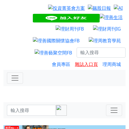
會員專區
雜誌入口頁
理周商城