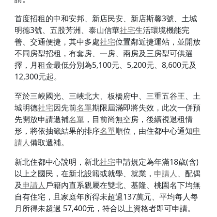
首度招租的中和安邦、新店民安、新店斯馨3號、土城
明德3號、五股芳洲、泰山信華
社宅
生活環境機能完
善、交通便捷，其中多處
社宅
位置鄰近捷運站，並開放
不同房型招租，有套房、一房、兩房及三房型可供選
擇，月租金最低分別為5,100元、5,200元、8,600元及
12,300元起。
至於三峽國光、三峽北大、板橋府中、三重五谷王、土
城明德
社宅
因先前
名單
期限屆滿即將失效，此次一併預
先開放申請遞補
名單
，目前尚無空房，後續視退租情
形，將依抽籤結果的排序
名單
順
位，由住都中心通知
申
請人
備取遞補。
新北住都中心說明，新北
社宅
申請規定為年滿18歲(含)
以上之國民，在新北設籍或就學、就業，
申請人
、配偶
及
申請人
戶籍內直系親屬在雙北、基隆、桃園名下均無
自有住宅，且家庭年所得未超過137萬元、平均每人每
月所得未超過 57,400元，符合以上資格者即可申請。