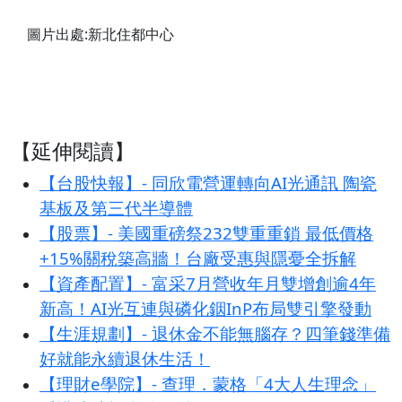
圖片出處:新北住都中心
【延伸閱讀】
【台股快報】- 同欣電營運轉向AI光通訊 陶瓷
基板及第三代半導體
【股票】- 美國重磅祭232雙重重鎖 最低價格
+15%關稅築高牆！台廠受惠與隱憂全拆解
【資產配置】- 富采7月營收年月雙增創逾4年
新高！AI光互連與磷化銦InP布局雙引擎發動
【生涯規劃】- 退休金不能無腦存？四筆錢準備
好就能永續退休生活！
【理財e學院】- 查理．蒙格「4大人生理念」