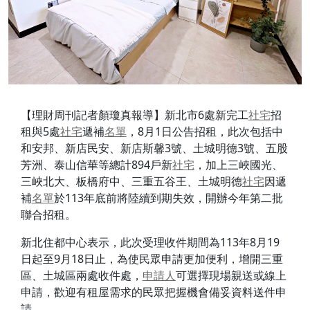
【理財周刊記者顏瓊真報導】新北市6處新完工
社宅
招
租與5處
社宅
遞補
名單
，8月1日公告招租，此次包括中
和安邦、新店民安、新店斯馨3號、土城明德3號、五股
芳洲、泰山信華等總計894戶新
社宅
，加上三峽國光、
三峽北大、板橋府中、三重五谷王、土城明德
社宅
因遞
補
名單
於113年底前將陸續到期失效，開辦今年第二批
聯合招租。
新北住都中心表示，此次受理收件期間為113年8月19
日起至9月18日止，為使民眾申請更加便利，增開三重
區、土城區兩處收件處，
申請人
可選擇現場親送或線上
申請，歡迎有租屋需求的民眾把握機會備妥資料送件申
請。