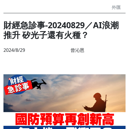
外匯
財經急診事-20240829／AI浪潮
推升 矽光子還有火種？
2024/8/29
曾沁恩