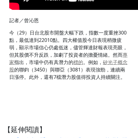
記者／曾沁恩
今（29）日台北股市開盤大幅下跌，指數一度重挫300
點，最低達到22010點。四大權值股今日表現稍微疲
弱，顯示市場信心仍處低迷，儘管輝達財報表現亮眼，
但其股價不升反跌，加劇了投資者的擔憂情緒。然而
專
家
指出，市場中仍有具潛力的
標的
。例如，
矽光子概念
股
的聯鈞（3450）與聯亞（3081）表現強勁，連續兩
日漲停。此外，還有7檔潛力股值得投資人持續關注。
【延伸閱讀】