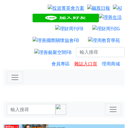
會員專區
雜誌入口頁
理周商城