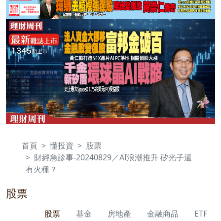
首頁
懂投資
股票
財經急診事-20240829／AI浪潮推升 矽光子還
有火種？
股票
股票
基金
房地產
金融商品
ETF