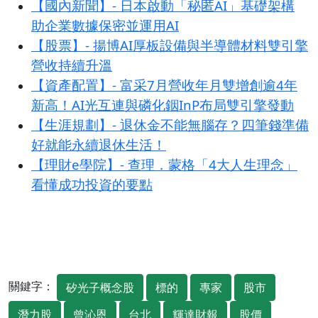
【國內新聞】- 日本啟動「秘匿AI」基礎架構
助企業數據保密並運用AI
【股票】- 揚博AI厚板設備與半導體材料雙引擎
營收持續升溫
【資產配置】- 富采7月營收年月雙增創逾4年
新高！AI光互連與磷化銦InP布局雙引擎發動
【生涯規劃】- 退休金不能無腦存？四筆錢準備
好就能永續退休生活！
【理財e學院】- 查理．蒙格「4大人生理念」
看懂成功投資的要點
關鍵字：
矽光子概念股
標的
專家
股市
潛力股
曾沁恩
台北
輝達財報
股價