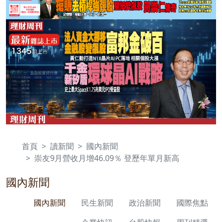
首頁
讀新聞
國內新聞
崇友9月營收月增46.09％ 登歷年單月新高
國內新聞
國內新聞
民生新聞
政治新聞
國際焦點