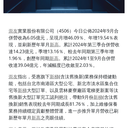
崇友
實業股份有限公司（4506）今日公佈2024年9月合
併營收為6.05億元，呈現月增46.09％、年增19.54％表
現，並刷新歷年單月
新高
。累計2024年第三季合併營收
達14.23億元，季增13.16％、較去年同期第三季年增
1.96％，創歷年同期
新高
。累計2024年1至9月合併營
收達39.04億元，年減幅度已收斂至2.03％。
崇友
指出，受惠旗下
新梯
(含汰舊換新)業務保持穩健動
能，包括台北市南港區大型公宅、新北市淡水區集合住
宅等
新梯
大型訂單、以及雲林麥寮廠區電梯更新案等汰
舊換新大型訂單完工認列挹注，帶動9月份
新梯
(含汰舊
換新)銷售表現較去年同期成長81.76％，加上維修保養
業務持續穩定貢獻整體營運，進一步推升單月營收已刷
新歷年單月
新高
之亮眼佳績。