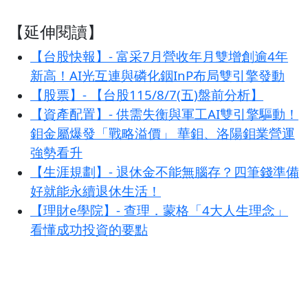
【延伸閱讀】
【台股快報】- 富采7月營收年月雙增創逾4年
新高！AI光互連與磷化銦InP布局雙引擎發動
【股票】- 【台股115/8/7(五)盤前分析】
【資產配置】- 供需失衡與軍工AI雙引擎驅動！
鉬金屬爆發「戰略溢價」 華鉬、洛陽鉬業營運
強勢看升
【生涯規劃】- 退休金不能無腦存？四筆錢準備
好就能永續退休生活！
【理財e學院】- 查理．蒙格「4大人生理念」
看懂成功投資的要點