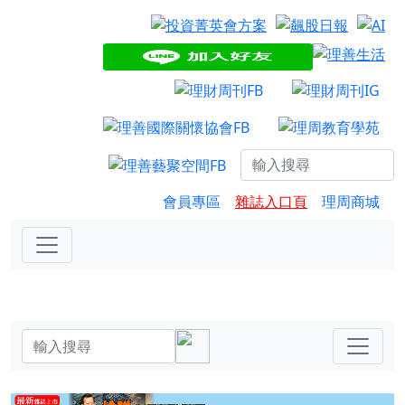
會員專區
雜誌入口頁
理周商城