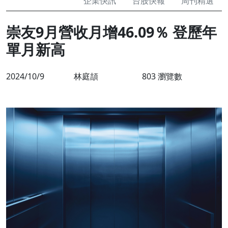
企業快訊
台股快報
周刊精選
崇友9月營收月增46.09％ 登歷年
單月新高
2024/10/9
林庭頡
803 瀏覽數