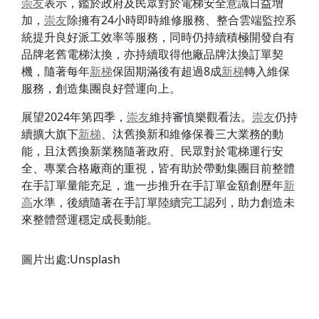
崇友
表示，鑑於政府及民眾對於電梯安全意識日益增
加，
崇友
除擁有24小時即時維修服務、整合雲端監控系
統提升良好派工效率等服務，同時仍持續積極開發自有
品牌老舊電梯汰換，亦持續取得他廠品牌汰換訂單契
機，隨著每年
新梯
保固期滿後有超過8成
新梯
轉入維保
服務，創造集團良好營運向上。
展望2024年第四季，
崇友
維持審慎樂觀看法。
崇友
仍持
續擴大旗下
新梯
、汰舊換新和維修保養三大業務的動
能，且汰舊換新業務隨著政府、民眾對於電梯運行安
全、專業合格廠商的重視，皆有助於帶動集團目前整體
在手訂單量能充足，進一步推升在手訂單金額創歷年
新
高
水準，後續隨著在手訂單陸續完工認列，助力創造未
來整體營運穩定成長動能。
圖片出處:Unsplash