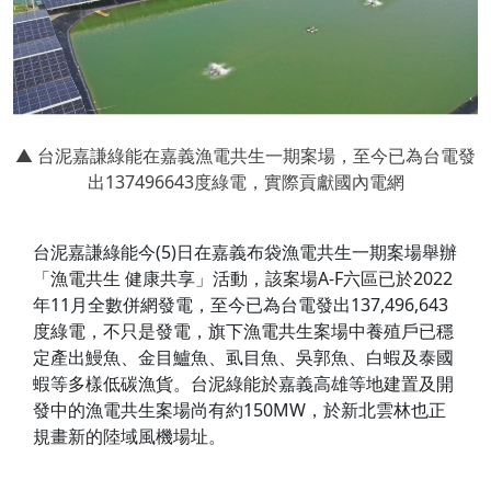
▲ 台泥嘉謙綠能在嘉義漁電共生一期案場，至今已為台電發
出137496643度綠電，實際貢獻國內電網
台泥嘉謙綠能今(5)日在嘉義布袋漁電共生一期案場舉辦
「漁電共生 健康共享」活動，該案場A-F六區已於2022
年11月全數併網發電，至今已為台電發出137,496,643
度綠電，不只是發電，旗下漁電共生案場中養殖戶已穩
定產出鰻魚、金目鱸魚、虱目魚、吳郭魚、白蝦及泰國
蝦等多樣低碳漁貨。台泥綠能於嘉義高雄等地建置及開
發中的漁電共生案場尚有約150MW，於新北雲林也正
規畫新的陸域風機場址。