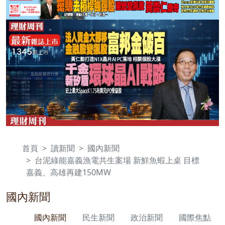
首頁
讀新聞
國內新聞
台泥綠能嘉義漁電共生案場 新鮮魚蝦上桌 目標
嘉義、高雄再建150MW
國內新聞
國內新聞
民生新聞
政治新聞
國際焦點