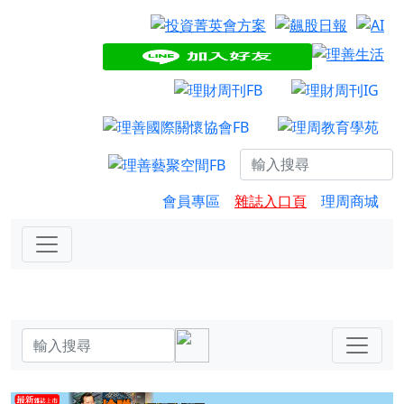
會員專區
雜誌入口頁
理周商城