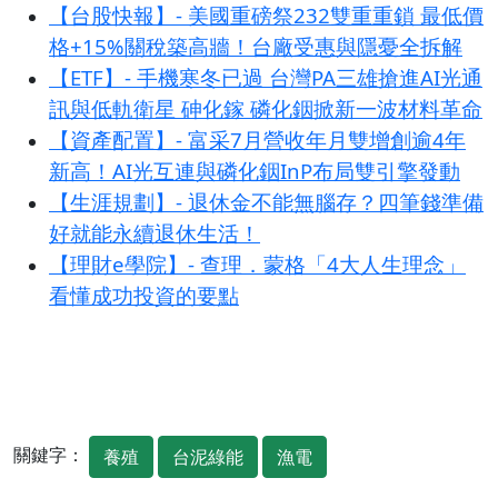
【台股快報】- 美國重磅祭232雙重重鎖 最低價
格+15%關稅築高牆！台廠受惠與隱憂全拆解
【ETF】- 手機寒冬已過 台灣PA三雄搶進AI光通
訊與低軌衛星 砷化鎵 磷化銦掀新一波材料革命
【資產配置】- 富采7月營收年月雙增創逾4年
新高！AI光互連與磷化銦InP布局雙引擎發動
【生涯規劃】- 退休金不能無腦存？四筆錢準備
好就能永續退休生活！
【理財e學院】- 查理．蒙格「4大人生理念」
看懂成功投資的要點
關鍵字：
養殖
台泥綠能
漁電