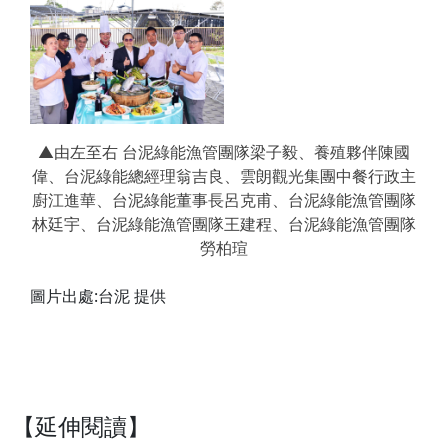
▲由左至右 台泥綠能漁管團隊梁子毅、養殖夥伴陳國
偉、台泥綠能總經理翁吉良、雲朗觀光集團中餐行政主
廚江進華、台泥綠能董事長呂克甫、台泥綠能漁管團隊
林廷宇、台泥綠能漁管團隊王建程、台泥綠能漁管團隊
勞柏瑄
圖片出處:台泥 提供
【延伸閱讀】