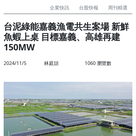
企業快訊
台股快報
周刊精選
台泥綠能嘉義漁電共生案場 新鮮
魚蝦上桌 目標嘉義、高雄再建
150MW
2024/11/5
林庭頡
1060 瀏覽數