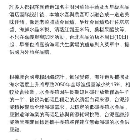
許多人都很詫異透過知名主廚阿華師手藝及五星級君品
酒店團隊設計後，本地水產與農產可以融合成一道道美
味佳餚，像是老菜脯蒸金目鱸、酥炸金目鱸魚排佐塔塔
醬、海鮮水晶米粥、清蒸紅鬚玉米筍、桑椹果醋飲等。
不只在嘉義舉辦試吃活動，台北君品酒店本周日(10日)
起，早餐也將嘉義漁電共生案場的鱸魚列入菜單中，提
供國內外旅客品嚐。
根據聯合國農糧組織統計，氣候變遷、海洋過度捕撈及
海水溫度上升將導致2050年全球漁獲量減少約15%。相
較於畜牧業，水產養殖因生長期短且碳排放量僅為牛羊
的一半，被視為低碳且穩定的永續蛋白質來源。台泥綠
能積極響應全球減碳需求，以穩定的低碳養殖水產品，
應對遠洋漁業的高碳足跡與資源耗竭挑戰。台泥嘉謙綠
能漁管團隊目標是攜手養殖夥伴建立無毒減碳的水產供
應鏈。