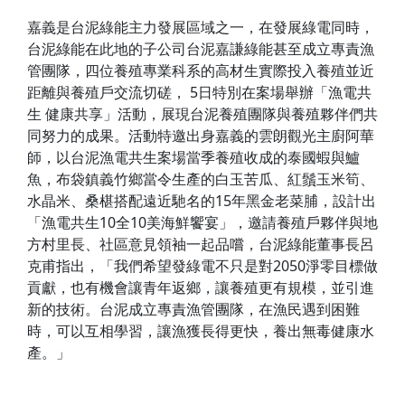
嘉義是台泥綠能主力發展區域之一，在發展綠電同時，
台泥綠能在此地的子公司台泥嘉謙綠能甚至成立專責漁
管團隊，四位養殖專業科系的高材生實際投入養殖並近
距離與養殖戶交流切磋， 5日特別在案場舉辦「漁電共
生 健康共享」活動，展現台泥養殖團隊與養殖夥伴們共
同努力的成果。活動特邀出身嘉義的雲朗觀光主廚阿華
師，以台泥漁電共生案場當季養殖收成的泰國蝦與鱸
魚，布袋鎮義竹鄉當令生產的白玉苦瓜、紅鬚玉米筍、
水晶米、桑椹搭配遠近馳名的15年黑金老菜脯，設計出
「漁電共生10全10美海鮮饗宴」，邀請養殖戶夥伴與地
方村里長、社區意見領袖一起品嚐，台泥綠能董事長呂
克甫指出，「我們希望發綠電不只是對2050淨零目標做
貢獻，也有機會讓青年返鄉，讓養殖更有規模，並引進
新的技術。台泥成立專責漁管團隊，在漁民遇到困難
時，可以互相學習，讓漁獲長得更快，養出無毒健康水
產。」