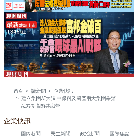
首頁
讀新聞
企業快訊
建立集團AI大腦 中保科及國產兩大集團舉辦
「AI素養高階共識營」
企業快訊
國內新聞
民生新聞
政治新聞
國際焦點