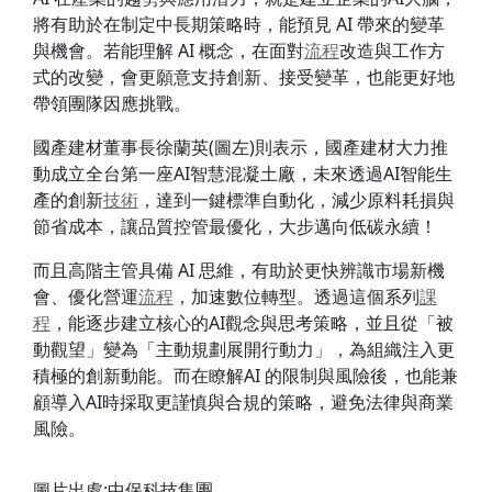
將有助於在制定中長期策略時，能預見 AI 帶來的變革
與機會。若能理解 AI 概念，在面對
流程
改造與工作方
式的改變，會更願意支持創新、接受變革，也能更好地
帶領團隊因應挑戰。
國產建材董事長徐蘭英(圖左)則表示，國產建材大力推
動成立全台第一座AI智慧混凝土廠，未來透過AI智能生
產的創新
技術
，達到一鍵標準自動化，減少原料耗損與
節省成本，讓品質控管最優化，大步邁向低碳永續！
而且高階主管具備 AI 思維，有助於更快辨識市場新機
會、優化營運
流程
，加速數位轉型。透過這個系列
課
程
，能逐步建立核心的AI觀念與思考策略，並且從「被
動觀望」變為「主動規劃展開行動力」，為組織注入更
積極的創新動能。而在瞭解AI 的限制與風險後，也能兼
顧導入AI時採取更謹慎與合規的策略，避免法律與商業
風險。
圖片出處:中保科技集團