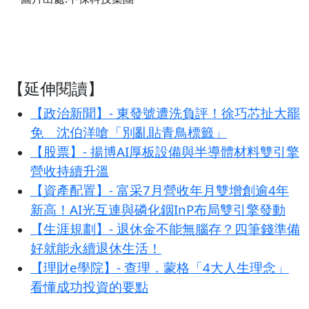
【延伸閱讀】
【政治新聞】- 東發號遭洗負評！徐巧芯扯大罷
免 沈伯洋嗆「別亂貼青鳥標籤」
【股票】- 揚博AI厚板設備與半導體材料雙引擎
營收持續升溫
【資產配置】- 富采7月營收年月雙增創逾4年
新高！AI光互連與磷化銦InP布局雙引擎發動
【生涯規劃】- 退休金不能無腦存？四筆錢準備
好就能永續退休生活！
【理財e學院】- 查理．蒙格「4大人生理念」
看懂成功投資的要點