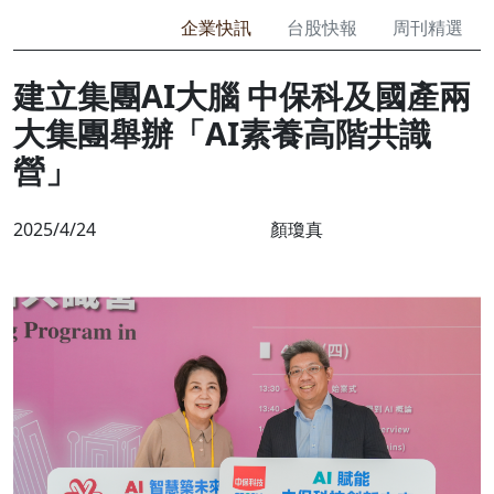
企業快訊
台股快報
周刊精選
建立集團AI大腦 中保科及國產兩
大集團舉辦「AI素養高階共識
營」
2025/4/24
顏瓊真