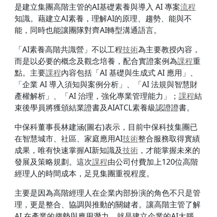
是建立集團高階主管的AI基礎素養與導入 AI 專案
流程
知識。藉建立AI素養，理解AI的原理、趨勢、能與不
能，同時也能讓團隊對齊AI轉型溝通語言。
「AI素養高階共識營」不以工程
技術
為主要教授內容，
而是以必要的概念及觀念培養，配合實證案例為
課程
重
點。主要
課程
內容包括「AI 基礎與生成式 AI 應用」、
「企業 AI 導入須知與案例分析」、「AI 法規與智慧財
產權解析」、「AI 治理，強化專業管理能力」；
課程
結
束後學員將獲頒結業證書及AIATCL素養級認證證書。
中保科董事長林建涵(圖右)表示，目前中保科技集團已
在智慧城市、社區、家庭應用AI
技術
整合服務取得實績
成果，唯有快速掌握AI新知識及
技術
，才能掌握未來的
發展及策略規劃。這次
課程
由公司付費加上120位高階
經理人的時間成本，足見集團重視程度。
主要是因為高階經理人在企業內部扮演的角色不只是管
理，更是整合、協調與推動的關鍵者。讓高階主管了解
AI 在產業的趨勢與應用潛力，就是建立企業的AI大腦，