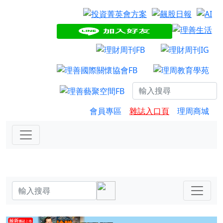
會員專區
雜誌入口頁
理周商城