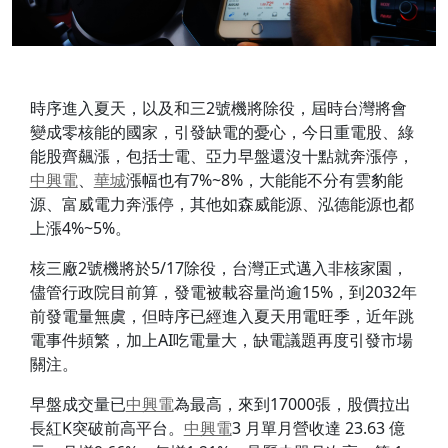
時序進入夏天，以及和三2號機將除役，屆時台灣將會
變成零核能的國家，引發缺電的憂心，今日重電股、綠
能股齊飆漲，包括士電、亞力早盤還沒十點就奔漲停，
中興電
、
華城
漲幅也有7%~8%，大能能不分有雲豹能
源、富威電力奔漲停，其他如森威能源、泓德能源也都
上漲4%~5%。
核三廠2號機將於5/17除役，台灣正式邁入非核家園，
儘管行政院目前算，發電被載容量尚逾15%，到2032年
前發電量無虞，但時序已經進入夏天用電旺季，近年跳
電事件頻繁，加上AI吃電量大，缺電議題再度引發市場
關注。
早盤成交量已
中興電
為最高，來到17000張，股價拉出
長紅K突破前高平台。
中興電
3 月單月營收達 23.63 億