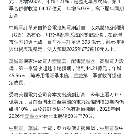
元，月增9.66%、年增1.21%，是歷史單月次高。第 1
季合併營收達 64.47 億元，年增 5.03%，寫下歷年同期
新高。
中興電
訂單來自於台電強韌電網計畫，以氣體絕緣開關
（GIS）為核心，用於供配電系統的關鍵設備，在台灣
市佔率超過七成。目前在手訂單達 393 億元，顯示接單
與出貨表現穩定，法人預期
2025
年
EPS
達10元以上。
華城
電機專注於電力
變壓器
、配電
變壓器
、高壓電力設
備，第一季營收超越市場預期，達到44.21億元，年增
45.56％，隨著用電旺季來臨，
華城
第二季營收可望穩
定成長。
受惠美國電力公司資本支出續創新高，今年上看2,027
億美元，目前台灣出口至美國的電力設備關稅短期內仍
維持10%，由於簽訂長約並保有調價機制，2025年到
2026年
變壓器
外銷比重將達60％至70％。
中興電
、
華城
、士電，亞力股價走勢類似，
中興電
盤中