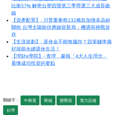
比衝57% 解密台塑四寶第三季營運三大成長曲
線
【資產配置】- 川普重拳祭232條款加徵多晶矽
關稅 台灣太陽能供應鏈迎新局：機遇與挑戰並
存
【生涯規劃】- 退休金不能無腦存？四筆錢準備
好就能永續退休生活！
【理財e學院】- 查理．蒙格「4大人生理念」
看懂成功投資的要點
關鍵字：
中興電
華城
變壓器
電力設備
台灣