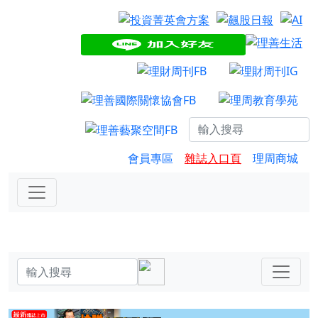
會員專區
雜誌入口頁
理周商城