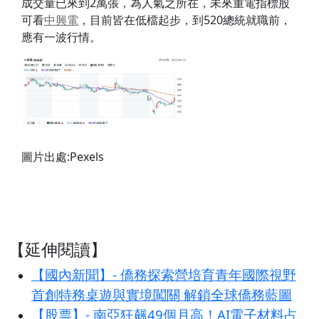
成交量已來到2萬張，為人氣之所在，未來重電指標股
可看
中興電
，目前皆在低檔起步，到520總統就職前，
應有一波行情。
圖片出處:Pexels
【延伸閱讀】
【國內新聞】- 僑務探索營培育青年國際視野
首創特務桌遊與實境闖關 解鎖全球僑務藍圖
【股票】- 南亞狂飆49個月高！AI電子材料占