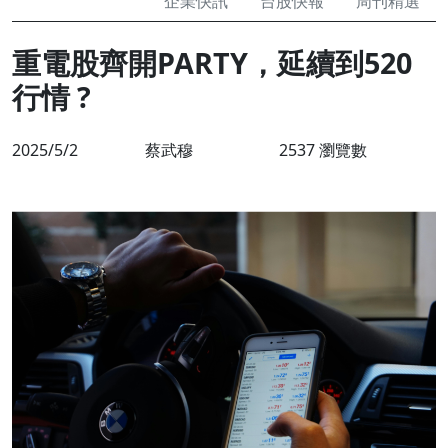
企業快訊
台股快報
周刊精選
重電股齊開PARTY，延續到520
行情 ?
2025/5/2
蔡武穆
2537 瀏覽數