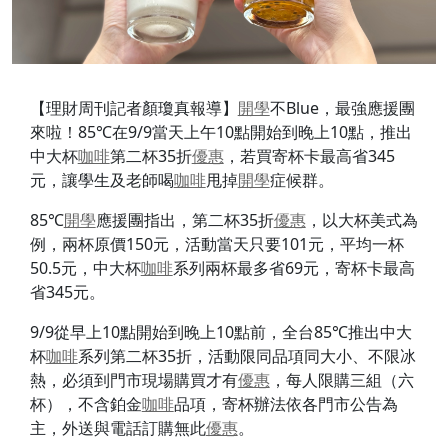
【理財周刊記者顏瓊真報導】
開學
不Blue，最強應援團
來啦！85℃在9/9當天上午10點開始到晚上10點，推出
中大杯
咖啡
第二杯35折
優惠
，若買寄杯卡最高省345
元，讓學生及老師喝
咖啡
甩掉
開學
症候群。
85℃
開學
應援團指出，第二杯35折
優惠
，以大杯美式為
例，兩杯原價150元，活動當天只要101元，平均一杯
50.5元，中大杯
咖啡
系列兩杯最多省69元，寄杯卡最高
省345元。
9/9從早上10點開始到晚上10點前，全台85℃推出中大
杯
咖啡
系列第二杯35折，活動限同品項同大小、不限冰
熱，必須到門市現場購買才有
優惠
，每人限購三組（六
杯），不含鉑金
咖啡
品項，寄杯辦法依各門市公告為
主，外送與電話訂購無此
優惠
。