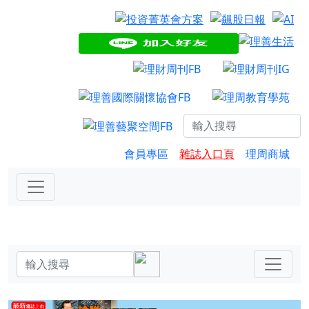
會員專區
雜誌入口頁
理周商城