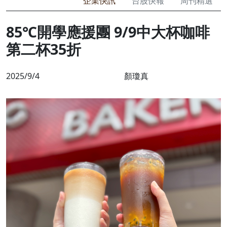
企業快訊
台股快報
周刊精選
85℃開學應援團 9/9中大杯咖啡
第二杯35折
2025/9/4
顏瓊真