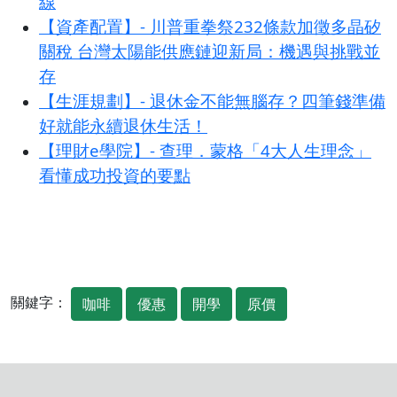
線
【資產配置】- 川普重拳祭232條款加徵多晶矽
關稅 台灣太陽能供應鏈迎新局：機遇與挑戰並
存
【生涯規劃】- 退休金不能無腦存？四筆錢準備
好就能永續退休生活！
【理財e學院】- 查理．蒙格「4大人生理念」
看懂成功投資的要點
關鍵字：
咖啡
優惠
開學
原價