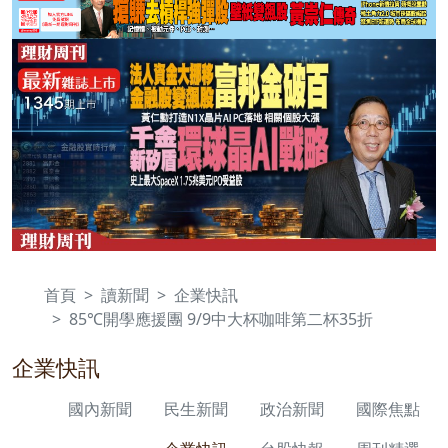
首頁
讀新聞
企業快訊
85℃開學應援團 9/9中大杯咖啡第二杯35折
企業快訊
國內新聞
民生新聞
政治新聞
國際焦點