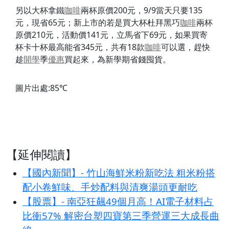
另以大杯拿鐵
咖啡
兩杯原價200元，9/9當天只要135
元，現省65元；新上市的若是買大杯杜拜黑巧
咖啡
兩杯
原價210元，活動價141元，立馬省下69元，如果買寄
杯卡十杯最高能省345元，共有18款
咖啡
可以選，趕快
趁
開學
季
優惠
買起來，為新學期省錢囤貨。
圖片出處:85℃
【延伸閱讀】
【國內新聞】- 竹山海鮮米粉新吃法 粗米粉搭
配小卷鮮味、手炒配料與清爽湯頭更耐吃
【股票】- 南亞狂飆49個月高！AI電子材料占
比衝57% 解密台塑四寶第三季營運三大成長曲