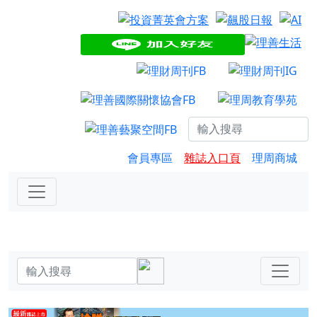
會員專區
雜誌入口頁
理周商城