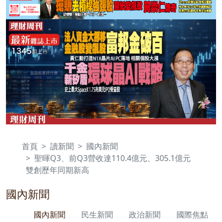
首頁
讀新聞
國內新聞
聖暉Q3、前Q3營收達110.4億元、305.1億元
雙創歷年同期新高
國內新聞
國內新聞
民生新聞
政治新聞
國際焦點