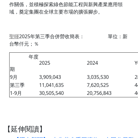
作關係，並積極探索綠色節能工程與新興產業應用領
域，奠定集團在全球主要市場的擴張腳步。
聖暉
2025年第三季合併營收簡表： 單位：新
台幣仟元；％
年度
2025
2024
期
9月
3,909,043
3,035,530
2
第三季
11,041,635
7,620,525
4
1-9月
30,505,540
20,756,843
4
【延伸閱讀】