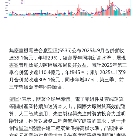
無塵室機電整合廠
聖暉
(5536)公布2025年9月合併營收
達39.1億元，年增29％，續創歷年同期新高水準，展現
專案
管理效能與跨區域布局良好效益。累計2025年第三
季合併營收達110.4億元，年增45％；累計2025年1至9
月合併營收達305.1億元，同步年增47％，第三季、前
三季皆續寫歷年同期新高。
聖暉
*表示，隨著全球半導體、電子零組件及雲端運算
等關鍵產業持續加速資本支出，國際大廠對於高效能運
算、人工智慧應用、先進製程與先進封裝的投資力道明
顯升溫，推升對廠務工程與無塵室建設的
需求
，進一步
創造
聖暉
*整體在建工程案量保持高檔水準，凸顯集團
在多元產業鏈建廠
需求
中具備高度競爭優勢與即時應變