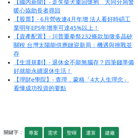
【國內新聞】- 走失柴犬重回懷抱 大同分局警
暖心協助長者尋回
【股票】- 6月營收連4月年增 法人看好時碩工
業明年EPS年增率可達45%以上！
【資產配置】- 川普重拳祭232條款加徵多晶矽
關稅 台灣太陽能供應鏈迎新局：機遇與挑戰並
存
【生涯規劃】- 退休金不能無腦存？四筆錢準備
好就能永續退休生活！
【理財e學院】- 查理．蒙格「4大人生理念」
看懂成功投資的要點
關鍵字：
專案
需求
聖暉
運算
建廠