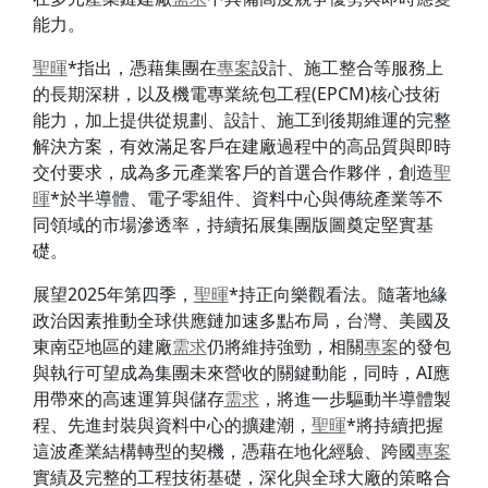
能力。
聖暉
*指出，憑藉集團在
專案
設計、施工整合等服務上
的長期深耕，以及機電專業統包工程(EPCM)核心技術
能力，加上提供從規劃、設計、施工到後期維運的完整
解決方案，有效滿足客戶在建廠過程中的高品質與即時
交付要求，成為多元產業客戶的首選合作夥伴，創造
聖
暉
*於半導體、電子零組件、資料中心與傳統產業等不
同領域的市場滲透率，持續拓展集團版圖奠定堅實基
礎。
展望2025年第四季，
聖暉
*持正向樂觀看法。隨著地緣
政治因素推動全球供應鏈加速多點布局，台灣、美國及
東南亞地區的建廠
需求
仍將維持強勁，相關
專案
的發包
與執行可望成為集團未來營收的關鍵動能，同時，AI應
用帶來的高速運算與儲存
需求
，將進一步驅動半導體製
程、先進封裝與資料中心的擴建潮，
聖暉
*將持續把握
這波產業結構轉型的契機，憑藉在地化經驗、跨國
專案
實績及完整的工程技術基礎，深化與全球大廠的策略合