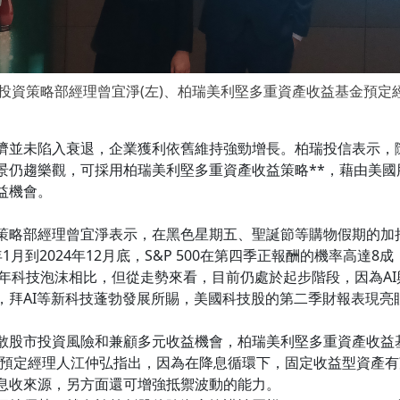
信投資策略部經理曾宜淨(左)、柏瑞美利堅多重資產收益基金預定
並未陷入衰退，企業獲利依舊維持強勁增長。柏瑞投信表示，隨著
景仍趨樂觀，可採用柏瑞美利堅多重資產收益策略**，藉由美國
益機會。
策略部經理曾宜淨表示，在黑色星期五、聖誕節等購物假期的加
0年1月到2024年12月底，S&P 500在第四季正報酬的機率高
00年科技泡沫相比，但從走勢來看，目前仍處於起步階段，因為A
，拜AI等新科技蓬勃發展所賜，美國科技股的第二季財報表現亮
散股市投資風險和兼顧多元收益機會，柏瑞美利堅多重資產收益
)預定經理人江仲弘指出，因為在降息循環下，固定收益型資產
息收來源，另方面還可增強抵禦波動的能力。