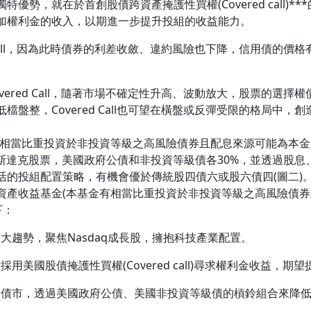
優勢，就在於首創股債跨資產掩護性買權(Covered call)
加權利金的收入，以期進一步提升投組的收益能力。
 Call，因為此時債券的利差收斂、違約風險也下降，信用債的
ered Call，隨著市場不確定性升高、波動放大，股票的選
盤整，Covered Call也可望在橫盤或反彈受限的格局中，
有相當比重投資於非投資等級之高風險債券且配息來源可能為本金
那斯達克股票，美國政府公債和非投資等級債各30%，並透過股
活的投組配置策略，有機會優於傳統股四債六或股六債四(圖二)
資產收益基金(本基金有相當比重投資於非投資等級之高風險債券
下：
大趨勢，聚焦Nasdaq成長股，擁抱科技產業配置。
美國股債掩護性買權(Covered call)尋求權利金收益，期
國債市，透過美國政府公債、美國非投資等級債的槓鈴組合來降