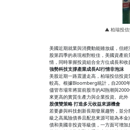
▲ 柏瑞投
美國近期就業與消費動能雖放緩，但經濟
股第四季的表現相對較佳，美國資產前
情，同時掌握投資組合全方位成長和收
強勢科技支撐產業成長AI行情非泡沫
美股近期一路震盪走高，柏瑞投信投資
較高。根據Bloomberg統計，自200
儘管市場常將當前股市的AI熱潮與20
來更高的實質生產力與企業投資。此外
股債雙策略 打造多元收益來源機會
若要參與科技創新長期發展趨勢，並分
級之高風險債券且配息來源可能為本金
債和美國非投資等級債，一方面可增加