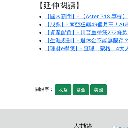
【延伸閱讀】
【國內新聞】- 【Aster 318
【股票】- 南亞狂飆49個月高！A
【資產配置】- 川普重拳祭232
【生涯規劃】- 退休金不能無腦存
【理財e學院】- 查理．蒙格「4
關鍵字：
收益
基金
美國
人才招募