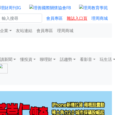
會員專區
雜誌入口頁
理周商城
企業
友站連結
會員專區
理周商城
讀新聞
懂投資
聊理財
話趨勢
看影音
玩生活