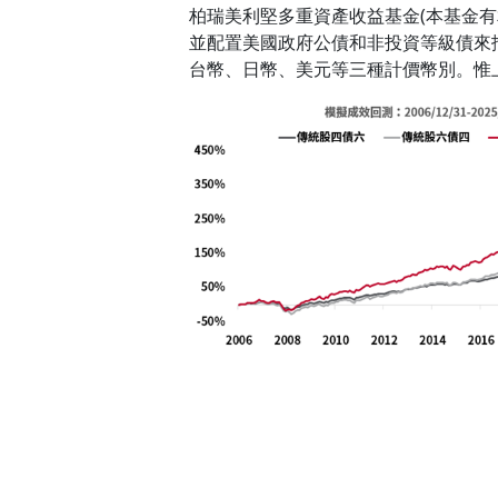
柏瑞美利堅多重資產收益基金(本基金
並配置美國政府公債和非投資等級債來
台幣、日幣、美元等三種計價幣別。惟