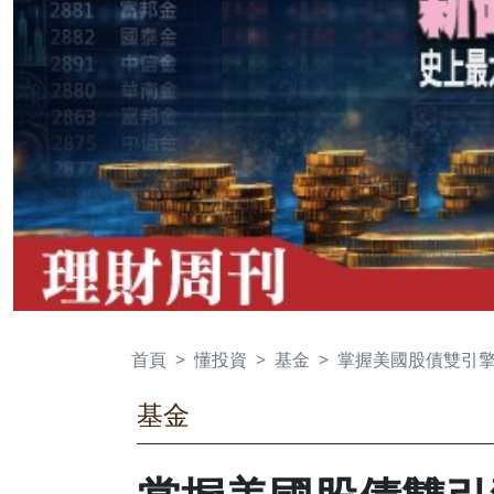
首頁
懂投資
基金
掌握美國股債雙引擎
基金