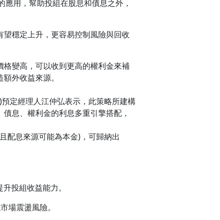
***的應用，幫助投組在股息和債息之外，
價格有望穩定上升，更容易控制風險與回收
擇權價格變高，可以收到更高的權利金來補
創造額外收益來源。
)預定經理人江仲弘表示，此策略所建構
息、債息、權利金的利息多重引擎搭配，
。
且配息來源可能為本金)，可歸納出
望提升投組收益能力。
低市場震盪風險。