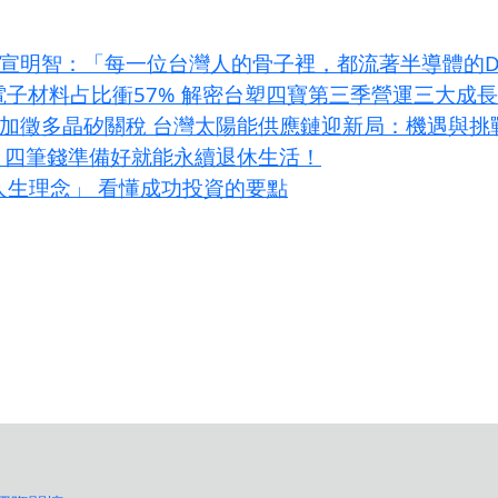
 專欄】宣明智：「每一位台灣人的骨子裡，都流著半導體的
I電子材料占比衝57% 解密台塑四寶第三季營運三大成
條款加徵多晶矽關稅 台灣太陽能供應鏈迎新局：機遇與挑
？四筆錢準備好就能永續退休生活！
大人生理念」 看懂成功投資的要點