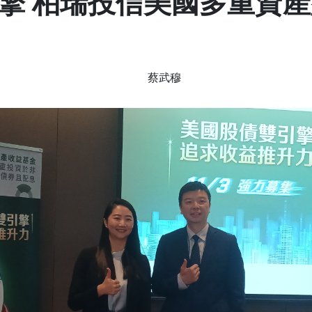
擎 柏瑞投信美國多重資產型
蔡武穆