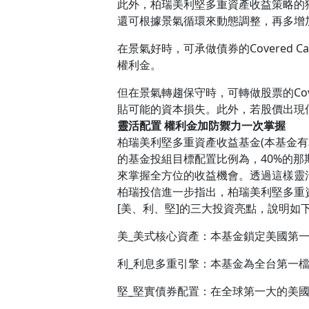
此外，柏瑞美利堅多重資產收益策略的獨特
還可根據景氣循環來動態調整，再多增
在景氣好時，可承做債券的Covered
權利金。
但在景氣轉趨保守時，可轉做股票的Cov
貼可能的資本損失。此外，若股價出現低檔
靈活配置 權利金加防禦力一次掌握
柏瑞美利堅多重資產收益基金(本基金
的基金投組目標配置比例為，40%的
來掌握全方位的收益機會。透過這樣靈
柏瑞投信進一步指出，柏瑞美利堅多重
[美、利、堅]的三大投資亮點，說明如
美_美式核心資產：本基金鎖定美國第一
利_利息多重引擎：本基金為全台第一檔採用
堅_堅實債券配置：在全球第一大的美