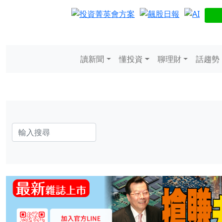
讀新聞
懂投資
聊理財
話趨勢