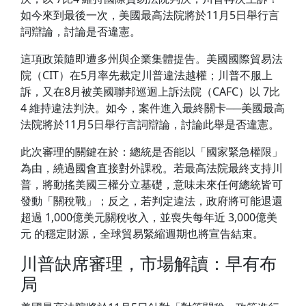
如今來到最後一次，美國最高法院將於11月5日舉行言
詞辯論，討論是否違憲。
這項政策隨即遭多州與企業集體提告。美國國際貿易法
院（CIT）在5月率先裁定川普違法越權；川普不服上
訴，又在8月被美國聯邦巡迴上訴法院（CAFC）以 7比
4 維持違法判決。如今，案件進入最終關卡──美國最高
法院將於11月5日舉行言詞辯論，討論此舉是否違憲。
此次審理的關鍵在於：總統是否能以「國家緊急權限」
為由，繞過國會直接對外課稅。若最高法院最終支持川
普，將動搖美國三權分立基礎，意味未來任何總統皆可
發動「關稅戰」；反之，若判定違法，政府將可能退還
超過 1,000億美元關稅收入，並喪失每年近 3,000億美
元 的穩定財源，全球貿易緊縮週期也將宣告結束。
川普缺席審理，市場解讀：早有布
局