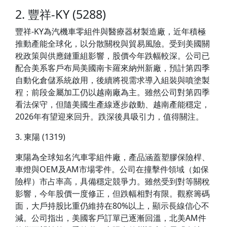
2. 豐祥-KY (5288)
豐祥-KY為汽機車零組件與醫療器材製造廠，近年積極
推動產能全球化，以分散關稅與貿易風險。受到美國關
稅政策與供應鏈重組影響，股價今年跌幅較深。公司已
配合美系客戶布局美國南卡羅來納州新廠，預計第四季
自動化倉儲系統啟用，後續將視需求導入組裝與噴塗製
程；前段金屬加工仍以越南廠為主。雖然公司對第四季
看法保守，但隨美國生產線逐步啟動、越南產能穩定，
2026年有望迎來回升。跌深後具吸引力，值得關注。
3. 東陽 (1319)
東陽為全球知名汽車零組件廠，產品涵蓋塑膠保險桿、
車燈與OEM及AM市場零件。公司在撞擊件領域（如保
險桿）市占率高，具備穩定競爭力。雖然受到對等關稅
影響，今年股價一度修正，但跌幅相對有限。觀察籌碼
面，大戶持股比重仍維持在80%以上，顯示長線信心不
減。公司指出，美國客戶訂單已逐漸回溫，北美AM件