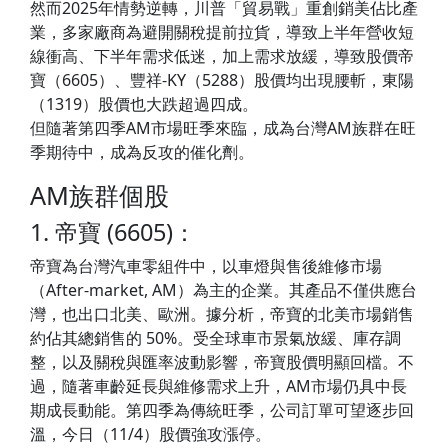
然而2025年情勢逆轉，川普「貿易戰」重創銷美佔比產
業，多家廠商為避開關稅提前拉貨，導致上半年營收短
線衝高、下半年需求低迷，加上需求放緩，導致股價帝
寶（6605）、豐祥-KY（5288）股價均出現腰斬，東陽
（1319）股價也大跌超過四成。
但隨著第四季AM市場旺季來臨，成為台灣AM族群在旺
季期待中，成為反攻的催化劑。
AM族群個股
1. 帝寶 (6605)：
帝寶為台灣汽車零組件中，以車燈與售後維修市場
（After-market, AM）為主的企業。其產品不僅供應台
灣，也出口北美、歐洲。據分析，帝寶的北美市場銷售
約佔其總銷售的 50%。受全球車市景氣放緩、庫存調
整，以及關稅與匯率波動影響，帝寶股價明顯回檔。不
過，隨著車齡延長與維修需求上升，AM市場仍具中長
期成長動能。第四季為傳統旺季，公司訂單可望逐步回
溫，今日（11/4）股價強攻漲停。