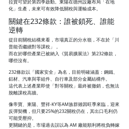
拉貨可望於第四季啟動。東陽在德州設廠布局「在地
化」生產，未來可有效降低關稅與運輸成本。
關鍵在232條款：誰被鎖死、誰能
逆轉
從目前關稅結構來看，市場真正的分水嶺，不在於「川
普能否繼續對等課稅」，
而在於哪些產業已被納入《貿易擴展法》第232條款，
哪些沒有。
232條款以「國家安全」為名，目前明確涵蓋：鋼鐵、
鋁材、汽車與零組件、自行車及部分金屬結構件。
這代表上述產業即使「對等關稅」最終被撤銷，也無法
脫離課稅高牆。
像帝寶、東陽、豐祥-KY等AM族群雖因旺季來臨，迎來
反彈契機，但只要25%的232關稅仍在，其出口毛利仍
可能受壓抑。
更關鍵的是，市場過去誤以為 AM 廠能順利將稅負轉嫁