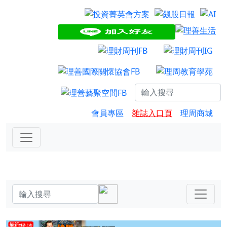
會員專區
雜誌入口頁
理周商城