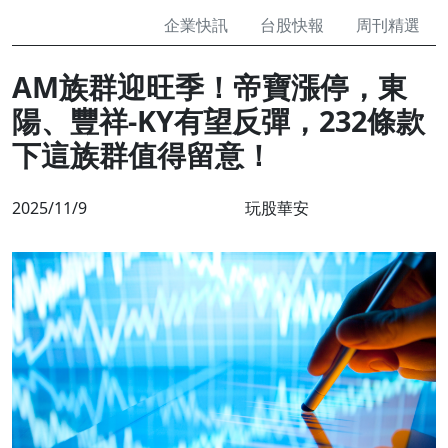
企業快訊
台股快報
周刊精選
AM族群迎旺季！帝寶漲停，東
陽、豐祥-KY有望反彈，232條款
下這族群值得留意！
2025/11/9
玩股華安