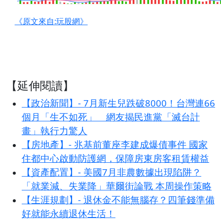
《原文來自:玩股網》
【延伸閱讀】
【政治新聞】- 7月新生兒跌破8000！台灣連66
個月「生不如死」 網友揭民進黨「滅台計
畫」執行力驚人
【房地產】- 兆基前董座李建成爆債事件 國家
住都中心啟動防護網，保障房東房客租賃權益
【資產配置】- 美國7月非農數據出現陷阱？
「就業減、失業降」華爾街論戰 本周操作策略
【生涯規劃】- 退休金不能無腦存？四筆錢準備
好就能永續退休生活！