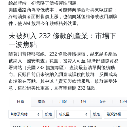
給品牌端，卻忽略了價格彈性問題。
美國通路商為降低成本，可能轉向墨西哥與東歐採購；
終端消費者面對售價上漲，也傾向延後維修或改用副牌
件，使 AM 族群今年跌幅格外沈重。
未被列入 232 條款的產業：市場下
一波焦點
隨著川普轉移戰線、232 條款持續擴張，越來越多產品
被納入「國安調查」範圍，投資人可至 經濟部國際貿易
署網站（美國 232 措施專區） 查詢最新清單與後續動
向。反觀目前仍未被納入調查或課稅的族群，反而成為
市場潛在亮點。其中以「資安與軟體服務」族群最受注
意，這些銷美比重高，且有望避開 232 條款。