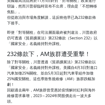
美國最高法院將於11月5日針對「對等關稅」政策進行
辯論，然而川普卻臨時宣布不出席，理由是「不想轉移
焦點」。
但從政治與市場角度解讀，這反映他早已為232條款佈
下後手。
即便「對等關稅」在司法層面最終被判違法，川普政府
仍可透過《貿易擴展法》第232條款（Section 232）以
「國家安全」名義維持對外課稅。
232條款下，AM族群遭受重擊！
除了對等關稅，川普透過《貿易擴展法》第232條款以
「國家安全」名義維持對外課稅。美國自4月3日對進口
汽車加徵25%關稅、並自5月3日起對汽車零組件加徵
25%國安關稅。這也導致售後維修（AM）族群跌幅加
劇！
回顧過去兩年，AM族群曾受惠於疫情解封紅利與海外
維修需求暴增，2023～2024年間股價走出一波大多
頭。