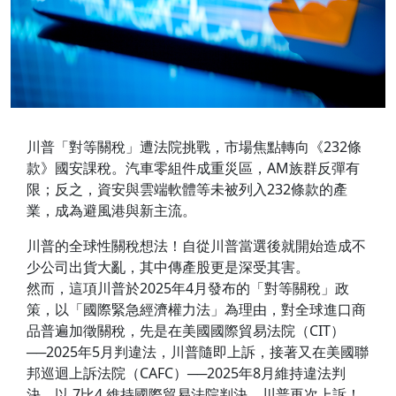
川普「對等關稅」遭法院挑戰，市場焦點轉向《232條
款》國安課稅。汽車零組件成重災區，AM族群反彈有
限；反之，資安與雲端軟體等未被列入232條款的產
業，成為避風港與新主流。
川普的全球性關稅想法！自從川普當選後就開始造成不
少公司出貨大亂，其中傳產股更是深受其害。
然而，這項川普於2025年4月發布的「對等關稅」政
策，以「國際緊急經濟權力法」為理由，對全球進口商
品普遍加徵關稅，先是在美國國際貿易法院（CIT）
──2025年5月判違法，川普隨即上訴，接著又在美國聯
邦巡迴上訴法院（CAFC）──2025年8月維持違法判
決，以 7比4 維持國際貿易法院判決，川普再次上訴！