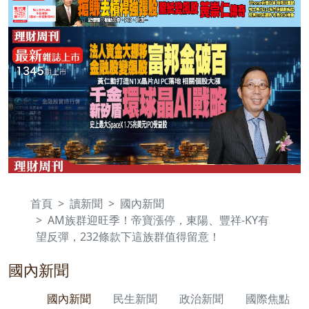
首頁
讀新聞
國內新聞
AM族群迎旺季！帝寶漲停，東陽、豐祥-KY有
望反彈，232條款下這族群值得留意！
國內新聞
國內新聞
民生新聞
政治新聞
國際焦點