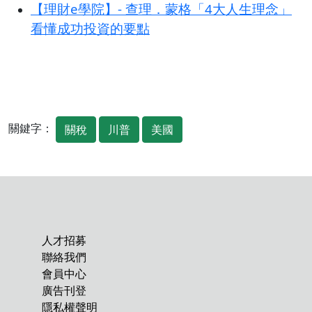
【理財e學院】- 查理．蒙格「4大人生理念」
看懂成功投資的要點
關鍵字：
關稅
川普
美國
人才招募
聯絡我們
會員中心
廣告刊登
隱私權聲明