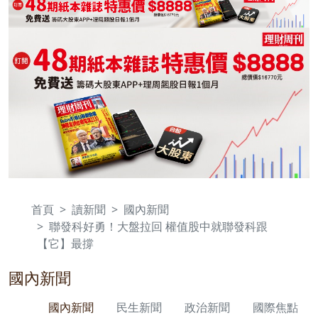
首頁
讀新聞
國內新聞
聯發科好勇！大盤拉回 權值股中就聯發科跟
【它】最撐
國內新聞
國內新聞
民生新聞
政治新聞
國際焦點