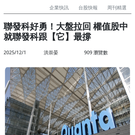
企業快訊
台股快報
周刊精選
聯發科好勇！大盤拉回 權值股中
就聯發科跟【它】最撐
2025/12/1
洪崇晏
909 瀏覽數