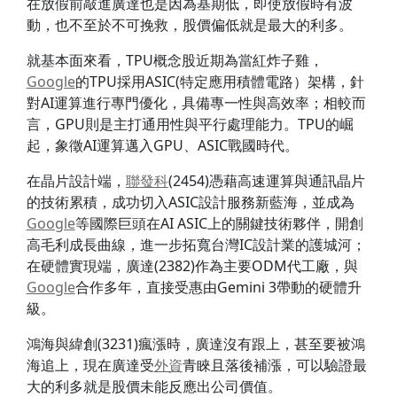
在放假前敲進廣達也是因為基期低，即使放假時有波
動，也不至於不可挽救，股價偏低就是最大的利多。
就基本面來看，TPU概念股近期為當紅炸子雞，
Google
的TPU採用ASIC(特定應用積體電路）架構，針
對AI運算進行專門優化，具備專一性與高效率；相較而
言，GPU則是主打通用性與平行處理能力。TPU的崛
起，象徵AI運算邁入GPU、ASIC戰國時代。
在晶片設計端，
聯發科
(2454)憑藉高速運算與通訊晶片
的技術累積，成功切入ASIC設計服務新藍海，並成為
Google
等國際巨頭在AI ASIC上的關鍵技術夥伴，開創
高毛利成長曲線，進一步拓寬台灣IC設計業的護城河；
在硬體實現端，廣達(2382)作為主要ODM代工廠，與
Google
合作多年，直接受惠由Gemini 3帶動的硬體升
級。
鴻海與緯創(3231)瘋漲時，廣達沒有跟上，甚至要被鴻
海追上，現在廣達受
外資
青睞且落後補漲，可以驗證最
大的利多就是股價未能反應出公司價值。