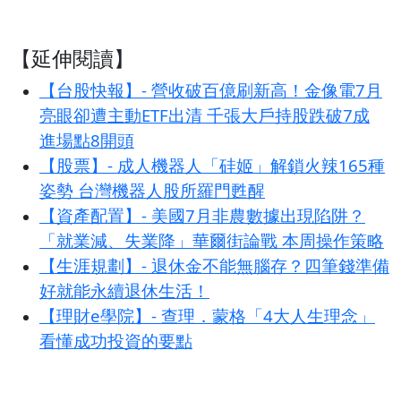
【延伸閱讀】
【台股快報】- 營收破百億刷新高！金像電7月
亮眼卻遭主動ETF出清 千張大戶持股跌破7成
進場點8開頭
【股票】- 成人機器人「硅姬」解鎖火辣165種
姿勢 台灣機器人股所羅門甦醒
【資產配置】- 美國7月非農數據出現陷阱？
「就業減、失業降」華爾街論戰 本周操作策略
【生涯規劃】- 退休金不能無腦存？四筆錢準備
好就能永續退休生活！
【理財e學院】- 查理．蒙格「4大人生理念」
看懂成功投資的要點