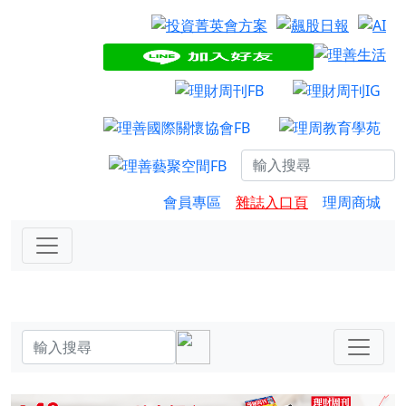
會員專區
雜誌入口頁
理周商城