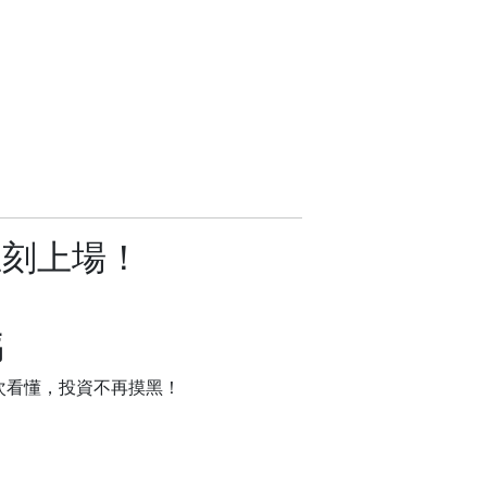
立刻上場！
碼
次看懂，投資不再摸黑！