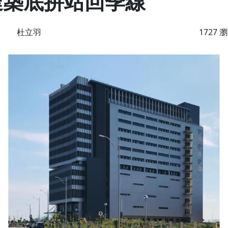
達築底拚站回季線
杜立羽
1727 