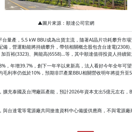
▲圖片來源：順達公司官網
平台量產，5.5 kW BBU成為出貨主流，隨著AI晶片功耗攀升
營運動能將持續攀升，帶領相關概念股包含台達電(2308)、光寶科(2
09)、加百裕(3323)、興能高(6558)…等，其中順達值得投資人持續
48%，年增39.7%，創下一年半以來新高，法人看好今年全年可望
毛利率仍低於10%，預期非IT產業BBU相關營收明年將提升至
擴充泰國及台灣廠區產能，預計2026年資本支出5億元左右，
，與台達電等電源廠共同搶進資料中心備援供應商，不與電源廠