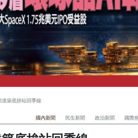
順達築底拚站回季線
國內新聞
民生新聞
政治新聞
國際