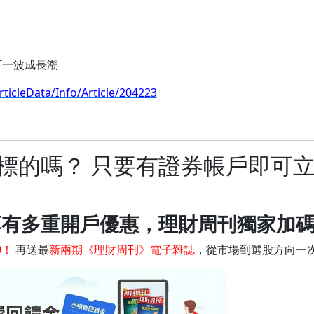
戰下一波成長潮
icleData/Info/Article/204223
力標的嗎？ 只要有證券帳戶即可
享有多重開戶優惠，理財周刊獨家加
0！
再送最
新兩期《理財周刊》電子雜誌
，從市場到選股方向一