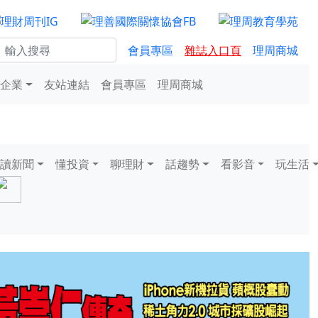
會員專區
雜誌入口頁
理周商城
企業
友站連結
會員專區
理周商城
讀新聞
懂投資
聊理財
話趨勢
看影音
玩生活