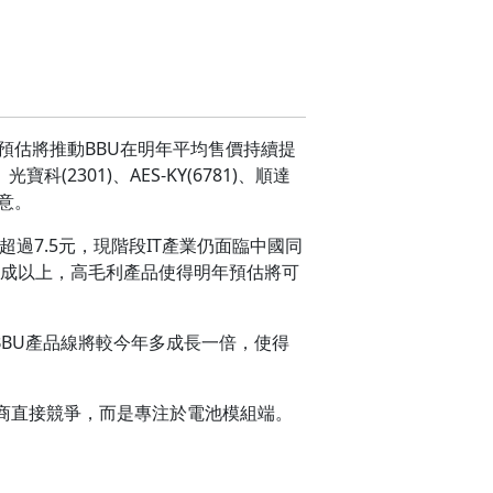
市場預估將推動BBU在明年平均售價持續提
301)、AES-KY(6781)、順達
留意。
超過7.5元，現階段IT產業仍面臨中國同
5成以上，高毛利產品使得明年預估將可
BBU產品線將較今年多成長一倍，使得
商直接競爭，而是專注於電池模組端。