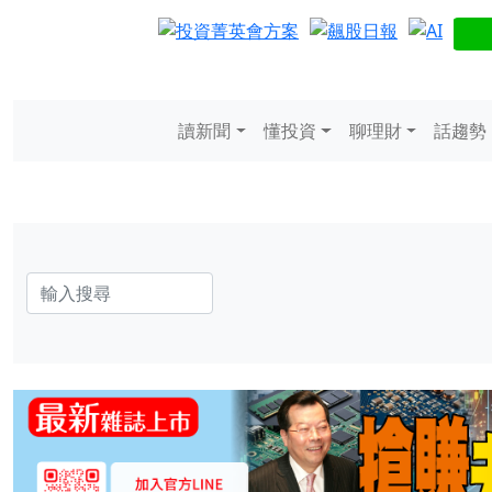
讀新聞
懂投資
聊理財
話趨勢