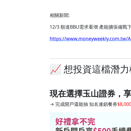
相關新聞:
12/3 順達BBU需求看增 產能擴張備
https://www.moneyweekly.com.tw/Art
📈 想投資這檔潛
現在選擇玉山證券，
→ 完成開戶還能抽 知名連鎖餐券
$8,00