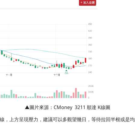
▲圖片來源：CMoney 3211 順達 K線圖
季線，上方呈現壓力，建議可以多觀望幾日，等待拉回半根或是