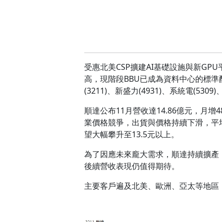
受惠北美CSP擴建AI基礎設施與新GPU
高，現階段BBU已成為資料中心的標準配備，
(3211)、新盛力(4931)、系統電(53
順達公布11月營收達14.86億元，月增
業價格競爭，出貨與價格持續下滑，平均
望大幅攀升至13.5元以上。
為了因應未來龐大需求，順達持續擴產，
後續營收表現仍值得期待。
主要客戶遍及北美、歐洲、亞太等地區