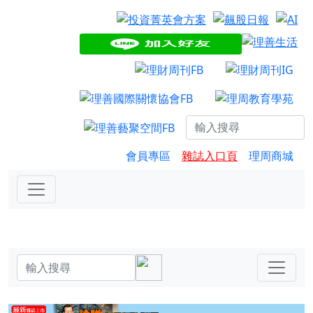
會員專區
雜誌入口頁
理周商城