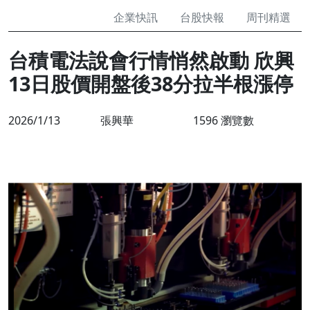
企業快訊
台股快報
周刊精選
台積電法說會行情悄然啟動 欣興
13日股價開盤後38分拉半根漲停
2026/1/13
張興華
1596 瀏覽數