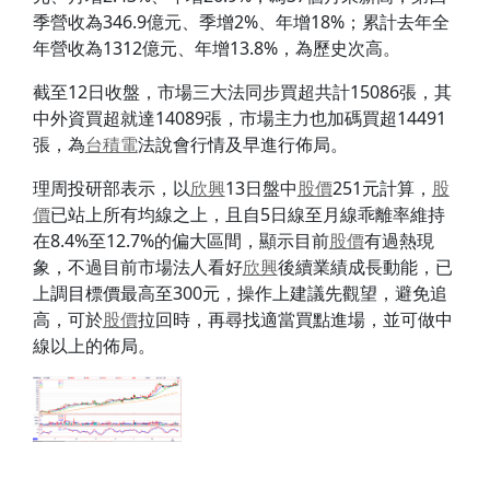
季營收為346.9億元、季增2%、年增18%；累計去年全
年營收為1312億元、年增13.8%，為歷史次高。
截至12日收盤，市場三大法同步買超共計15086張，其
中外資買超就達14089張，市場主力也加碼買超14491
張，為
台積電
法說會行情及早進行佈局。
理周投研部表示，以
欣興
13日盤中
股價
251元計算，
股
價
已站上所有均線之上，且自5日線至月線乖離率維持
在8.4%至12.7%的偏大區間，顯示目前
股價
有過熱現
象，不過目前市場法人看好
欣興
後續業績成長動能，已
上調目標價最高至300元，操作上建議先觀望，避免追
高，可於
股價
拉回時，再尋找適當買點進場，並可做中
線以上的佈局。