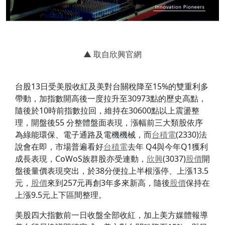
▲ 取自欣興官網
台股13日受美股收紅及美對台關稅降至15%的雙重利多
帶動，加指數開高後一度拉升至30973點的歷史高點，
隨後於10時前指數拉回，維持在30600點以上震盪整
理，開盤後55 分整體盤面表現，漲幅前三大類股依序
為綠能環保、電子通路及電機機械，而
台積電
(2330)法
說會在即，市場普遍看好
台積電
去年 Q4與今年Q1獲利
成長表現，CoWoS族群股亦受連動，
欣興
(3037)
股價
開
盤後量價表現突出，於38分便拉上半根漲停、上漲13.5
元，
股價
來到257元再創3年多來新高，隨後
股價
保持在
上漲9.5元上下區間整理。
美股四大指數前一日收盤全部收紅，加上美方媒體報導