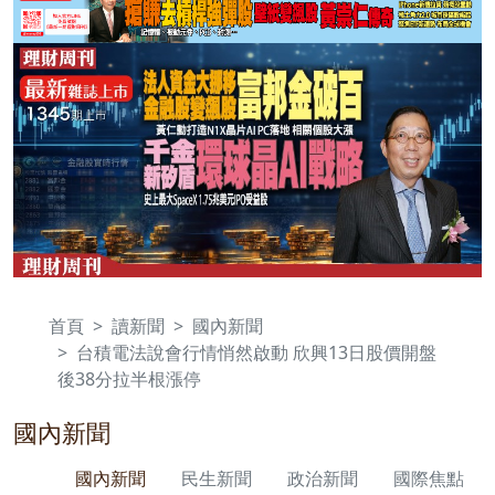
首頁
讀新聞
國內新聞
台積電法說會行情悄然啟動 欣興13日股價開盤
後38分拉半根漲停
國內新聞
國內新聞
民生新聞
政治新聞
國際焦點