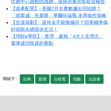
住都中心啟動防護網，保障房東房客租賃權益
【資產配置】- 美國7月非農數據出現陷阱？
「就業減、失業降」華爾街論戰 本周操作策略
【生涯規劃】- 退休金不能無腦存？四筆錢準備
好就能永續退休生活！
【理財e學院】- 查理．蒙格「4大人生理念」
看懂成功投資的要點
關鍵字：
欣興
股價
台積電
指數
法說會