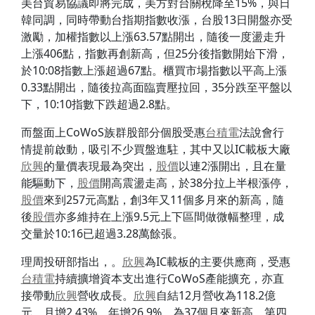
美台貿易協議即將完成，美方對台關稅降至15%，與日
韓同調，同時帶動台指期指數收漲，台股13日開盤亦受
激勵，加權指數以上漲63.57點開出，隨後一度盪走升
上漲406點，指數再創新高，但25分後指數開始下滑，
於10:08指數上漲超過67點。櫃買市場指數以平高上漲
0.33點開出，隨後拉高面臨賣壓拉回，35分跌至平盤以
下，10:10指數下跌超過2.8點。
而盤面上CoWoS族群股部分個股受惠
台積電
法說會行
情提前啟動，吸引不少買盤進駐，其中又以IC載板大廠
欣興
的量價表現最為突出，
股價
以連2漲開出，且在量
能驅動下，
股價
開高震盪走高，於38分拉上半根漲停，
股價
來到257元高點，創3年又11個多月來的新高，隨
後
股價
亦多維持在上漲9.5元上下區間做微幅整理，成
交量於10:16已超過3.28萬餘張。
理周投研部指出，。
欣興
為IC載板的主要供應商，受惠
台積電
持續擴增資本支出進行CoWoS產能擴充，亦直
接帶動
欣興
營收成長。
欣興
自結12月營收為118.2億
元、月增2.43%、年增26.9%，為37個月來新高，第四