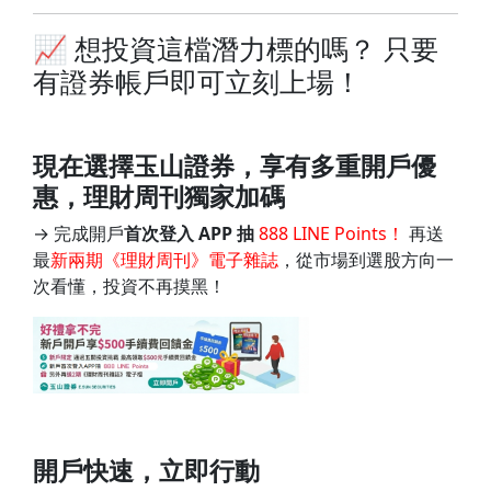
📈 想投資這檔潛力標的嗎？ 只要
有證券帳戶即可立刻上場！
現在選擇玉山證券，享有多重開戶優
惠，理財周刊獨家加碼
→ 完成開戶
首次登入 APP 抽
888 LINE Points！
再送
最
新兩期《理財周刊》電子雜誌
，從市場到選股方向一
次看懂，投資不再摸黑！
開戶快速，立即行動