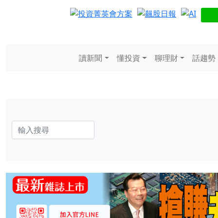
讀新聞
懂投資
聊理財
話趨勢