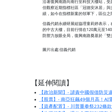
沿著復興南路向南行至科技大樓站，受
但觀察近期指標社區「冠德安沐居」與
績，如今在指標新案的領軍下，區位之
信義代銷永續研展組協理童莉婷表示，
的中古大樓，目前行情在120萬元至1
防禦力放眼全局，復興南路奠基於「雙
圖片出處:信義代銷
【延伸閱讀】
【政治新聞】- 譴責中國假借防
【股票】- 南亞狂飆49個月高！A
【資產配置】- 川普重拳祭232