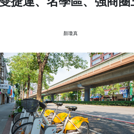
雙捷運、名學區、強商圈
顏瓊真