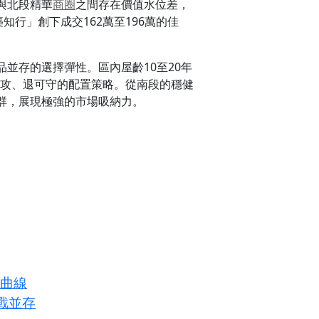
與北段精華
商圈
之間存在價值水位差，
知行」創下成交162萬至196萬的佳
品並存的選擇彈性。區內屋齡10至20年
可攻、退可守的配置策略。從南段的穩健
群，展現極強的市場吸納力。
長曲線
戰並存