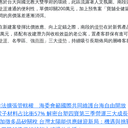
惠於台大與國北教大雙學府的環繞，此區流露著人文氛圍。南段
捷運
連通的便利性，單價叩關200萬元，加上預售案「寶舖全健築
間的房價落差逐漸消弭。
在新建案發揮比價效應、向上定錨之際，南段的
優勢
在於新舊產
40萬元，搭配有改建潛力與收租效益的老公寓，置產客群保有進
捷運
、名學區、強
商圈
」三大
優勢
，持續吸引長期佈局的層峰客
災違法擴張管轄權 海委會籲國際共同維護台海自由開放
I電子材料占比衝57% 解密台塑四寶第三季營運三大成
條款加徵多晶矽關稅 台灣太陽能供應鏈迎新局：機遇與挑