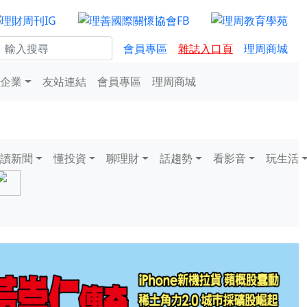
會員專區
雜誌入口頁
理周商城
企業
友站連結
會員專區
理周商城
讀新聞
懂投資
聊理財
話趨勢
看影音
玩生活