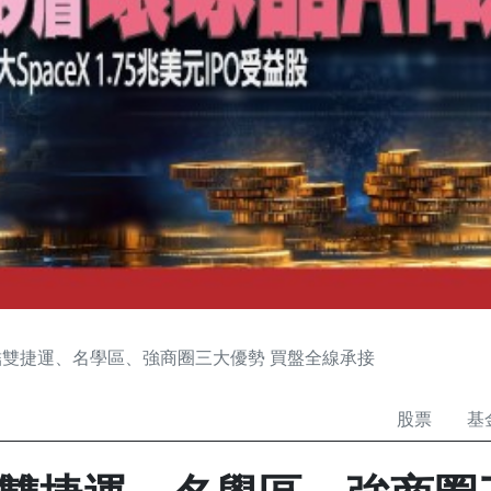
雙捷運、名學區、強商圈三大優勢 買盤全線承接
股票
基