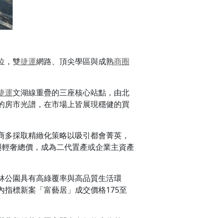
位，雙
捷運
網路、頂尖學區與成熟
商圈
捷運
文湖線重疊的三座核心站點，由北
的房市光譜，在市場上皆展現穩健的買
商多採取精緻化策略以吸引都會菁英，
與輕奢總價，成為二代置產或企業主資產
林公園具有高綠覆率與高品質生活環
指標新案「富藝居」成交價格175至