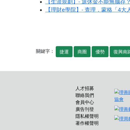
【生涯規劃】- 退休金不能無腦存
【理財e學院】- 查理．蒙格「4
關鍵字：
捷運
商圈
優勢
復興南
人才招募
聯絡我們
會員中心
廣告刊登
隱私權聲明
著作權聲明