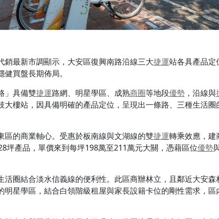
代銷最新市調顯示，大安區復興南路沿線三大
捷運
站各具產品定
穩健買盤長期佈局。
路」具備雙
捷運
路網、明星學區、成熟
商圈
等地段
優勢
，沿線與
技大樓站，因具備明確的產品定位，呈現出一條路、三種生活圈
東區的商業軸心。受惠於板南線與文湖線的雙
捷運
轉乘效應，建
8坪產品，單價來到每坪198萬至211萬元大關，憑藉區位
優勢
生活圈結合淡水信義線的便利性。此區商辦林立，且鄰近大安森
的明星學區，結合白領階級租屋與家長設籍卡位的剛性需求，區內