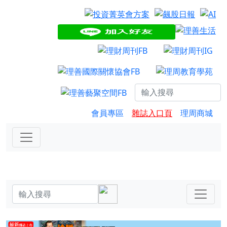
會員專區
雜誌入口頁
理周商城