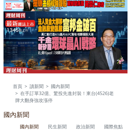
首頁
讀新聞
國內新聞
在手訂單32億、驚投先進封裝！東台(4526)老
牌大翻身強攻漲停
國內新聞
國內新聞
民生新聞
政治新聞
國際焦點