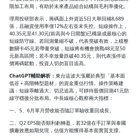
階加工布局，有助於未來產品組合結構與毛利率優化。
理周投研部表示，籌碼面上外資近5日大舉回補8,689
張，且融資使用率僅12%左右並未失控。短線操作上，
40.35元至41.30元(前高與今日開盤)已構築成最核心的
短線防守線。若回測量縮不破，代表突破有效，上檔整
數關卡45元若帶量突破，短線將有機會挑戰48元至50
元新高區間；若不幸放量跌破40.35元，則代表漲停追
價籌碼鬆動，投資人切勿盲目追高。
ChatGPT
輔助解析：
東台這波大漲屬於典型「基本面
低谷＋高階轉型題材」的資金重估行情。操作策略建
議：短線乖離過大、切忌追高，可靜待股價回測41元防
線守穩後分批布局。中長線核心觀察兩大指標：
一、5、6月單月營收能否隨訂單驗收重回成長。
二、Q2 EPS能否順利虧轉盈，若32億在手訂單與泰國
擴廠效應如期兌現，估值方能獲得基本面實質支撐。