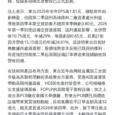
穩，短線多頭噴出攻擊段已正式起跑。
法人表示，東台2025年全年EPS為1.81元，雖較前年由
虧轉盈，但因第二季認列高雄路科二廠資產處分利益，
導致第四季本業交貨節奏不穩而單季轉虧0.80元。2026
年第一季則受設備交貨過渡期、認列遞延影響，合併營
收10.75億元、年減29%，每股虧損0.65元，且累計前
四月營收15.15億元仍年減24.61%。這說明東台目前財
務數據尚處過渡期，股價強勢並非反映已既得的獲利，
而是強烈預期第二季起高階設備訂單將迎來陸續驗收與
營收回補。
在技術與產品布局方面，東台近年由傳統金屬加工全面
升級為具製程理解的系統整合方案商。受惠AI高速運算
帶動高階伺服器板、HDI與先進封裝需求，公司積極推
出支援玻璃基板、FOPLP的高階電子製程設備；加之上
游台系PCB廠在泰國大舉擴廠，對東台PCB鑽孔與鑽銑
設備帶來實質強勁動能，目前集團在手訂單金額高達32
億元，能見度直達2026年第四季。此外，旗下專注航太
市場的亞太菁英由范炘接掌獨立治理，大幅強化五軸高