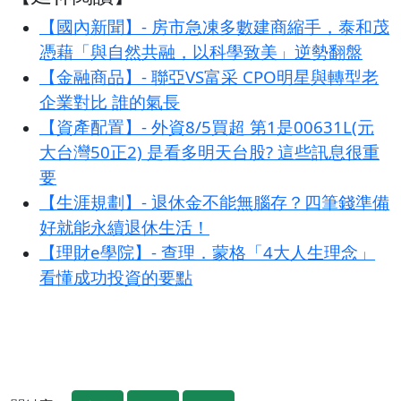
【國內新聞】- 房市急凍多數建商縮手，泰和茂
憑藉「與自然共融，以科學致美」逆勢翻盤
【金融商品】- 聯亞VS富采 CPO明星與轉型老
企業對比 誰的氣長
【資產配置】- 外資8/5買超 第1是00631L(元
大台灣50正2) 是看多明天台股? 這些訊息很重
要
【生涯規劃】- 退休金不能無腦存？四筆錢準備
好就能永續退休生活！
【理財e學院】- 查理．蒙格「4大人生理念」
看懂成功投資的要點