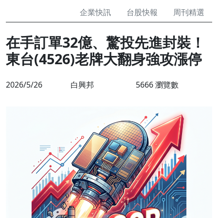
企業快訊
台股快報
周刊精選
在手訂單32億、驚投先進封裝！
東台(4526)老牌大翻身強攻漲停
2026/5/26
白興邦
5666 瀏覽數