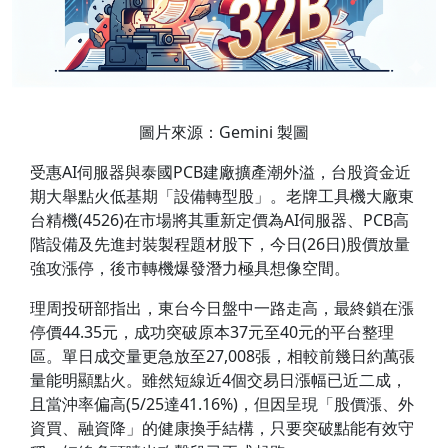
圖片來源：Gemini 製圖
受惠AI伺服器與泰國PCB建廠擴產潮外溢，台股資金近
期大舉點火低基期「設備轉型股」。老牌工具機大廠東
台精機(4526)在市場將其重新定價為AI伺服器、PCB高
階設備及先進封裝製程題材股下，今日(26日)股價放量
強攻漲停，後市轉機爆發潛力極具想像空間。
理周投研部指出，東台今日盤中一路走高，最終鎖在漲
停價44.35元，成功突破原本37元至40元的平台整理
區。單日成交量更急放至27,008張，相較前幾日約萬張
量能明顯點火。雖然短線近4個交易日漲幅已近二成，
且當沖率偏高(5/25達41.16%)，但因呈現「股價漲、外
資買、融資降」的健康換手結構，只要突破點能有效守