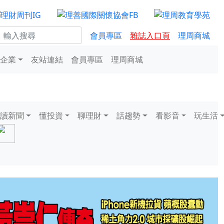
會員專區
雜誌入口頁
理周商城
企業
友站連結
會員專區
理周商城
讀新聞
懂投資
聊理財
話趨勢
看影音
玩生活