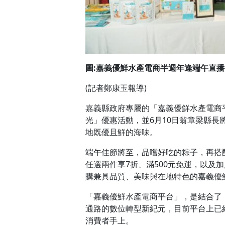
圖:嘉義優鮮水產電商半週年逢端午直播推
(
記者
鄭康
玉報導
)
嘉義縣政府專屬的「嘉義優鮮水產電商平
光」優惠活動，並6月10日翁章梁縣
地既優且鮮的海味。
端午佳節將至，品嚐好吃的粽子，再搭
任選兩件享7折、滿500元免運，以及
購兼具品質、美味與在地特色的嘉義優
「嘉義優鮮水產電商平台」，是結合了
通路的數位轉型新紀元，目前平台上已經
消費者手上。