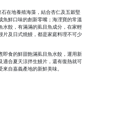
東石在地養殖海藻，結合杏仁及五穀堅
成魚鮮口味的創新零嘴；海浬寶的常溫
魚水餃，有滿滿的虱目魚成分，在家輕
鰻片及日式燒鰻，都是家庭料理不可少
煮即食的鮮甜飽滿虱目魚水餃，運用新
及適合夏天涼拌生鰻片，還有復熱就可
受來自嘉義產地的新鮮美味。