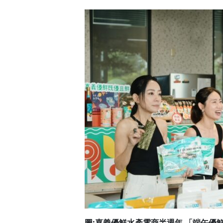
圖:嘉義優鮮水產電商半週年 「端午優鮮