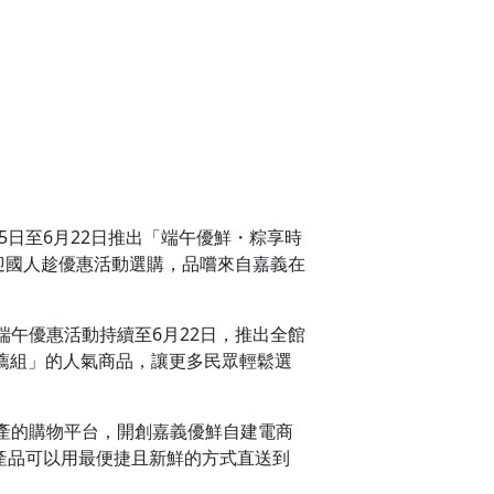
5日至6月22日推出「端午優鮮・粽享時
迎國人趁優惠活動選購，品嚐來自嘉義在
午優惠活動持續至6月22日，推出全館
推薦組」的人氣商品，讓更多民眾輕鬆選
產的購物平台，開創嘉義優鮮自建電商
產品可以用最便捷且新鮮的方式直送到