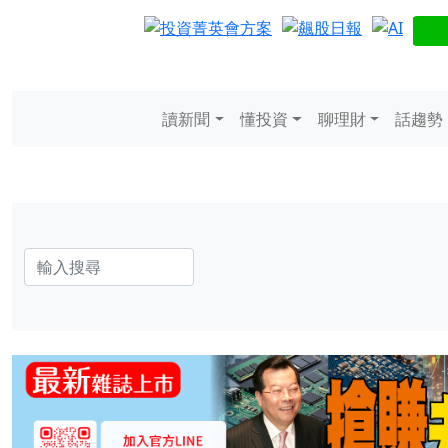
讀新聞
懂投資
聊理財
話趨勢