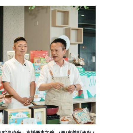
 粽享時光」直播優惠加倍。(圖/嘉義縣政府 )