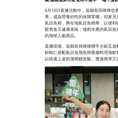
6月10日直播活動中，翁縣長與咪咪
果，成為營養好吃的休閒零嘴；邱家兄
虱目魚精，將在地虱目魚精華，以便利
鬆煮食又健康美味；塭稻水產的虱目魚
的海味人氣商品。
直播現場，翁縣長與咪咪聯手示範五道
鮮蝦仁搭配虱目魚飛魚卵香腸料理海鮮
以快速上桌的蒲燒鰻魚飯。透過簡單又