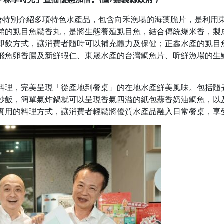
也會特別介紹多項特色水產品，包含向禾漁場的海藻脆片，是利用
弟的虱目魚鬆香丸，是將生態養殖虱目魚，結合傳統爆米香，製
即飲方式，讓消費者隨時可以補充體力及保健；正鑫水產的虱目
飛魚卵香腸及新鮮蝦仁、東晟水產的台灣鯛魚片、昕鮮漁場的生
料理，完美呈現「從產地到餐桌」的在地水產鮮美風味。包括隨
炒飯，簡單氣炸鍋就可以呈現香氣四溢的紙包蒜香奶油鯛魚，以
實用的料理方式，讓消費者輕鬆將優質水產品融入日常餐桌，享