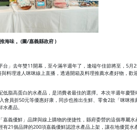
海味 。(圖/嘉義縣政府 )
台」去年雙11開幕，至今滿半週年了，逢端午佳節將至，5月2
長將與料理達人咪咪線上直播，透過開箱及料理推薦水產好物，歡
配低脂高蛋白的水產品，是消費者最佳的選擇。本次半週年慶暨端
加入會員折50元等優惠好康，同步也推出生鮮、零食2款「咪咪
鮮水產品。
「嘉義優鮮」品牌與線上購物的便捷性，縣府委營的這個專屬水
有21個品牌的200項嘉義優鮮認證水產品上架，讓在地優質水