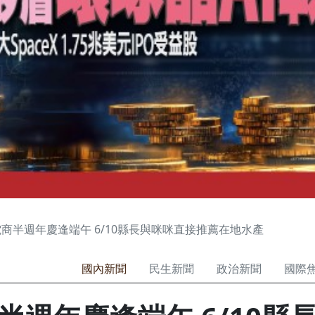
商半週年慶逢端午 6/10縣長與咪咪直接推薦在地水產
國內新聞
民生新聞
政治新聞
國際