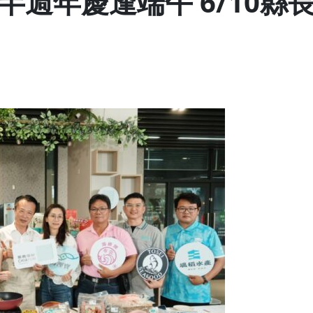
半週年慶逢端午 6/10縣