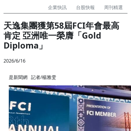
企業快訊
台股快報
周刊精選
天逸集團獲第58屆FCI年會最高
肯定 亞洲唯一榮膺「Gold
Diploma」
2026/6/16
是新聞網 記者/楊雅雯