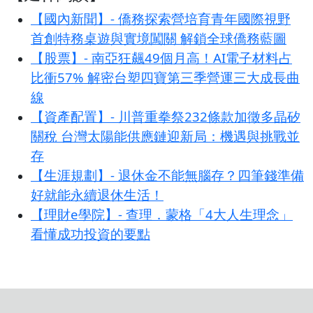
【國內新聞】- 僑務探索營培育青年國際視野
首創特務桌遊與實境闖關 解鎖全球僑務藍圖
【股票】- 南亞狂飆49個月高！AI電子材料占
比衝57% 解密台塑四寶第三季營運三大成長曲
線
【資產配置】- 川普重拳祭232條款加徵多晶矽
關稅 台灣太陽能供應鏈迎新局：機遇與挑戰並
存
【生涯規劃】- 退休金不能無腦存？四筆錢準備
好就能永續退休生活！
【理財e學院】- 查理．蒙格「4大人生理念」
看懂成功投資的要點