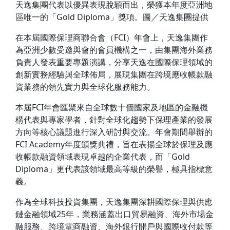
天逸集團代表以優異表現脫穎而出，榮獲本年度亞洲地
區唯一的「Gold Diploma」獎項。圖／天逸集團提供
在本屆國際保理商聯合會（FCI）年會上，天逸集團作
為亞洲少數受邀與會的會員機構之一，由集團海外業務
負責人發表重要專題演講，分享天逸在國際保理領域的
創新實務經驗與全球佈局，展現集團在跨境應收帳款融
資業務的領先實力與全球化服務能力。
本屆FCI年會匯聚來自全球數十個國家及地區的金融機
構代表與專家學者，針對全球化趨勢下保理產業的發展
方向等核心議題進行深入研討與交流。年會期間舉辦的
FCI Academy年度頒獎典禮，旨在表揚全球於保理及應
收帳款融資領域表現卓越的企業代表，而「Gold
Diploma」更代表該領域最高等級的榮譽，極具指標意
義。
作為全球科技投資集團，天逸集團深耕國際保理與供應
鏈金融領域25年，業務涵蓋出口貿易融資、海外市場金
融服務、跨境電商融資、海外銀行開戶與國際收付款等