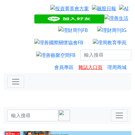
會員專區
雜誌入口頁
理周商城