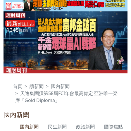
首頁
讀新聞
國內新聞
天逸集團獲第58屆FCI年會最高肯定 亞洲唯一榮
膺「Gold Diploma」
國內新聞
國內新聞
民生新聞
政治新聞
國際焦點