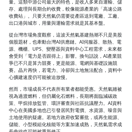
量。這類中游公司最大的特色，是收入多來自運輸、儲
存、處理與長期合約收費，較像能源產業的「高速公路
收費站」。只要天然氣仍需要從產區送到電廠、工廠、
出口港與城市，用量與運輸需求就是其基本盤。
從台灣市場角度觀察，這波天然氣基建熱潮不只是美股
個股題材，也牽動台灣AI供應鏈。AI伺服器、散熱、電
源、機櫃、UPS、變壓器與資料中心工程需求，未來都
會受到「電力是否跟得上」影響。換句話說，AI產業競
爭已不只是算力競賽，更是能源、電網與基礎設施競
賽。晶片再快，若電力、冷卻與土地無法配合，資料中
心擴建速度仍可能被迫放慢。
然而，市場成長不代表所有業者都能受惠。天然氣雖被
視為過渡燃料，但仍屬化石燃料，長期將面臨減碳政
策、甲烷排放監管、環評審查與社區抗議壓力。AI資料
中心在美國多地也已引發居民對電價、水資源、噪音與
土地使用的疑慮。若地方政府收緊審批，或再生能源、
儲能、小型模組化核能等方案加速成熟，天然氣需求成
長曲線也可能被重新修正。