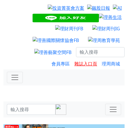
會員專區
雜誌入口頁
理周商城