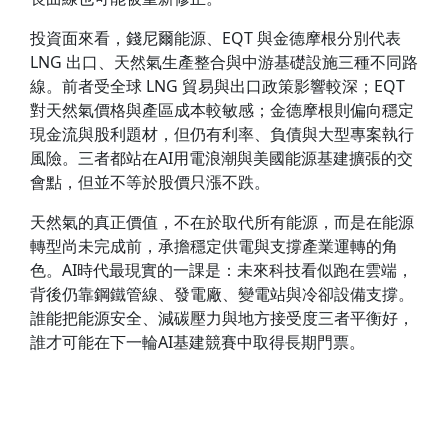
投資面來看，錢尼爾能源、EQT 與金德摩根分別代表
LNG 出口、天然氣生產整合與中游基礎設施三種不同路
線。前者受全球 LNG 貿易與出口政策影響較深；EQT
對天然氣價格與產區成本較敏感；金德摩根則偏向穩定
現金流與股利題材，但仍有利率、負債與大型專案執行
風險。三者都站在AI用電浪潮與美國能源基建擴張的交
會點，但並不等於股價只漲不跌。
天然氣的真正價值，不在於取代所有能源，而是在能源
轉型尚未完成前，承擔穩定供電與支撐產業運轉的角
色。AI時代最現實的一課是：未來科技看似跑在雲端，
背後仍靠鋼鐵管線、發電廠、變電站與冷卻設備支撐。
誰能把能源安全、減碳壓力與地方接受度三者平衡好，
誰才可能在下一輪AI基建競賽中取得長期門票。