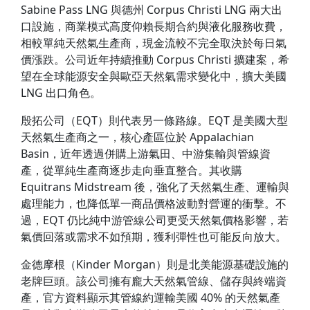
Sabine Pass LNG 與德州 Corpus Christi LNG 兩大出
口設施，商業模式高度仰賴長期合約與液化服務收費，
相較單純天然氣生產商，現金流較不完全取決於每日氣
價漲跌。公司近年持續推動 Corpus Christi 擴建案，希
望在全球能源安全與歐亞天然氣需求變化中，擴大美國
LNG 出口角色。
殷拓公司（EQT）則代表另一條路線。EQT 是美國大型
天然氣生產商之一，核心產區位於 Appalachian
Basin，近年透過併購上游氣田、中游集輸與管線資
產，從單純生產商逐步走向垂直整合。其收購
Equitrans Midstream 後，強化了天然氣生產、運輸與
處理能力，也降低單一商品價格波動對營運的衝擊。不
過，EQT 仍比純中游管線公司更受天然氣價格影響，若
氣價回落或需求不如預期，獲利彈性也可能反向放大。
金德摩根（Kinder Morgan）則是北美能源基礎設施的
老牌巨頭。該公司擁有龐大天然氣管線、儲存與終端資
產，官方資料顯示其管線約運輸美國 40% 的天然氣產