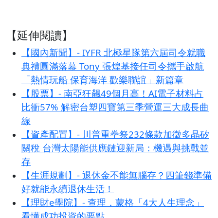
【延伸閱讀】
【國內新聞】- IYFR 北極星隊第六屆司令就職
典禮圓滿落幕 Tony 張煌基接任司令攜手啟航
「熱情玩船 保育海洋 歡樂聯誼」新篇章
【股票】- 南亞狂飆49個月高！AI電子材料占
比衝57% 解密台塑四寶第三季營運三大成長曲
線
【資產配置】- 川普重拳祭232條款加徵多晶矽
關稅 台灣太陽能供應鏈迎新局：機遇與挑戰並
存
【生涯規劃】- 退休金不能無腦存？四筆錢準備
好就能永續退休生活！
【理財e學院】- 查理．蒙格「4大人生理念」
看懂成功投資的要點