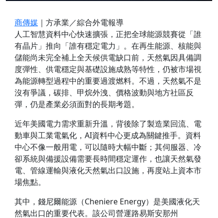
商傳媒
｜方承業／綜合外電報導
人工智慧資料中心快速擴張，正把全球能源競賽從「誰
有晶片」推向「誰有穩定電力」。在再生能源、核能與
儲能尚未完全補上全天候供電缺口前，天然氣因具備調
度彈性、供電穩定與基礎設施成熟等特性，仍被市場視
為能源轉型過程中的重要過渡燃料。不過，天然氣不是
沒有爭議，碳排、甲烷外洩、價格波動與地方社區反
彈，仍是產業必須面對的長期考題。
近年美國電力需求重新升溫，背後除了製造業回流、電
動車與工業電氣化，AI資料中心更成為關鍵推手。資料
中心不像一般用電，可以隨時大幅中斷；其伺服器、冷
卻系統與備援設備需要長時間穩定運作，也讓天然氣發
電、管線運輸與液化天然氣出口設施，再度站上資本市
場焦點。
其中，錢尼爾能源（Cheniere Energy）是美國液化天
然氣出口的重要代表。該公司營運路易斯安那州