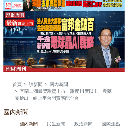
首頁
讀新聞
國內新聞
宜蘭二湖鳳梨甜蜜上市 甜度14度以上、農藥
零檢出 線上平台開賣宅配全台
國內新聞
國內新聞
民生新聞
政治新聞
國際焦點