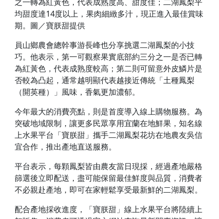
之一轉為紅黃色，代表成熟度高、甜度佳；二湖鳳梨平
均甜度達14度以上，果肉細緻多汁，現正進入最佳賞味
期。圖／寶朕甜提供
員山鄉農會總幹事游長峰也分享挑選二湖鳳梨的小技
巧。他表示，第一可觀察果實底部約三分之一是否已轉
為紅黃色，代表成熟度較高；第二則可留意外皮鱗片是
否較為凸起，通常越明顯代表越接近傳統「土種鳳梨
（開英種）」風味，香氣更加濃郁。
今年最大的消費亮點，則是首度導入線上購物服務。為
突破地域限制，讓更多民眾享用宜蘭在地鮮果，知名線
上水果平台「寶朕甜」攜手二湖鳳梨花坊在地農友吳信
宜合作，推出產地直送服務。
平台表示，每顆鳳梨皆由農友當日現採，經過產地嚴格
篩選後立即配送，盡可能保留最佳鮮度與品質，消費者
不必親赴產地，即可在家輕鬆享受最新鮮的二湖鳳梨。
配合產地採收進度，「寶朕甜」線上水果平台將陸續上