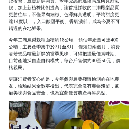
記者會，宣告新鮮開賣。今年受惠於連續高溫與良好氣
候，加上新植株比例提高，讓首批採收的二湖鳳梨品質
更勝往年，不僅果肉細緻、色澤鮮黃透明，平均甜度更
達14度以上，入口酸甜平衡、香氣濃郁，成為今夏不可
錯過的在地鮮果。
今年二湖鳳梨栽種面積約18公頃，預估年產量可達400
公噸，主要產季集中於7月至8月，僅短短兩個月，消費
者若想品嚐最新鮮的當季風味，可得把握最佳賞味期。
目前產地採自產自銷模式，每台斤售價約40至50元，價
格親民。
更讓消費者安心的是，今年參與農藥殘留檢測的在地農
友，檢驗結果全數零檢出，代表完全沒有農藥殘留，兼
顧美味與食品安全，也為宜蘭優質農產再添亮點。