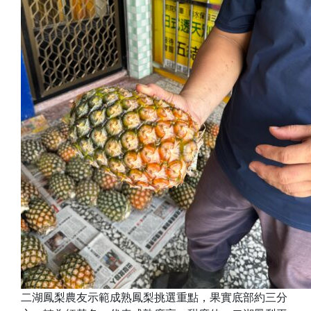
二湖鳳梨農友示範成熟鳳梨挑選重點，果實底部約三分