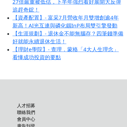
27倍嚴重被低估，下半年強烈看好展開大反彈
追趕奇鋐！
【資產配置】- 富采7月營收年月雙增創逾4年
新高！AI光互連與磷化銦InP布局雙引擎發動
【生涯規劃】- 退休金不能無腦存？四筆錢準備
好就能永續退休生活！
【理財e學院】- 查理．蒙格「4大人生理念」
看懂成功投資的要點
人才招募
聯絡我們
會員中心
廣告刊登