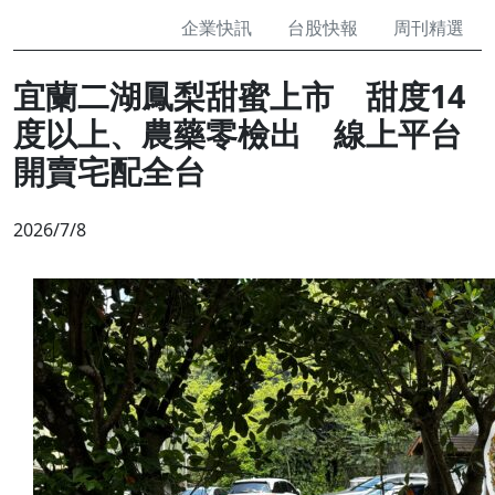
企業快訊
台股快報
周刊精選
宜蘭二湖鳳梨甜蜜上市 甜度14
度以上、農藥零檢出 線上平台
開賣宅配全台
2026/7/8