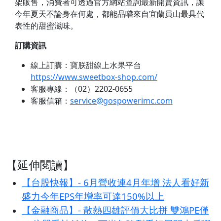
架販售，消費者可透過官方網站查詢最新開賣資訊，讓
今年夏天不論身在何處，都能品嚐來自宜蘭員山最具代
表性的甜蜜滋味。
訂購資訊
線上訂購：寶朕甜線上水果平台
https://www.sweetbox-shop.com/
客服專線：（02）2202-0655
客服信箱：
service@gospowerimc.com
【延伸閱讀】
【台股快報】- 6月營收連4月年增 法人看好新
盛力今年EPS年增率可達150%以上
【金融商品】- 散熱四雄評價大比拼 雙鴻PE僅