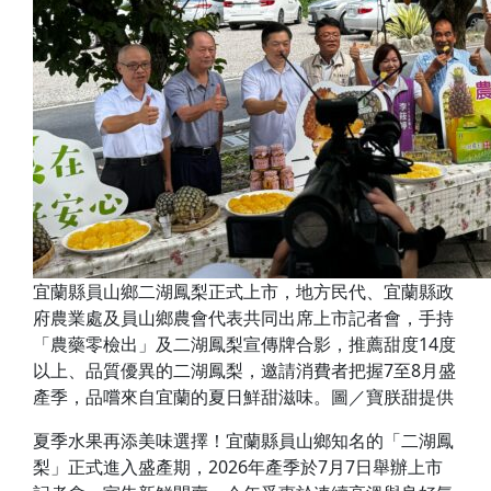
宜蘭縣員山鄉二湖鳳梨正式上市，地方民代、宜蘭縣政
府農業處及員山鄉農會代表共同出席上市記者會，手持
「農藥零檢出」及二湖鳳梨宣傳牌合影，推薦甜度14度
以上、品質優異的二湖鳳梨，邀請消費者把握7至8月盛
產季，品嚐來自宜蘭的夏日鮮甜滋味。圖／寶朕甜提供
夏季水果再添美味選擇！宜蘭縣員山鄉知名的「二湖鳳
梨」正式進入盛產期，2026年產季於7月7日舉辦上市