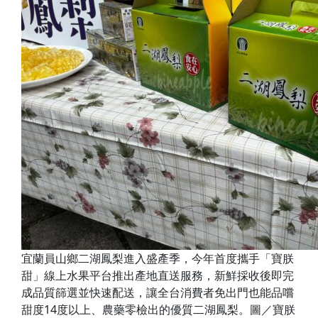
宜蘭員山鄉二湖鳳梨進入盛產季，今年首度攜手「寶朕
甜」線上水果平台推出產地直送服務，新鮮採收後即完
成品質篩選並快速配送，讓全台消費者免出門也能品嚐
甜度14度以上、農藥零檢出的優質二湖鳳梨。圖／寶朕